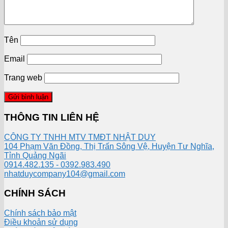
Tên
Email
Trang web
THÔNG TIN LIÊN HỆ
CÔNG TY TNHH MTV TMĐT NHẬT DUY
104 Phạm Văn Đồng, Thị Trấn Sông Vệ, Huyện Tư Nghĩa,
Tỉnh Quảng Ngãi
0914.482.135 - 0392.983.490
nhatduycompany104@gmail.com
CHÍNH SÁCH
Chính sách bảo mật
Điều khoản sử dụng