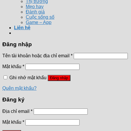
Thị trường
Mẹo hay
Đánh giá
Cuộc sống số
Game – App
Liên hệ
Đăng nhập
Tên tài khoản hoặc địa chỉ email
*
Mật khẩu
*
Ghi nhớ mật khẩu
Đăng nhập
Quên mật khẩu?
Đăng ký
Địa chỉ email
*
Mật khẩu
*