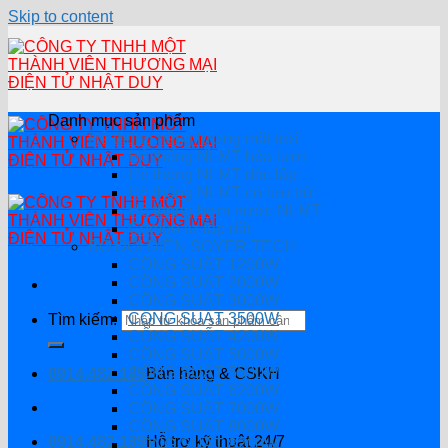
Skip to content
Danh mục sản phẩm
Hệ thống năng lượng mặt trời
Hệ thống NLMT hòa lưới
Hệ thông NLMT độc lập
Hệ thống NLMT có lưu trữ
Hệ thống bơm nước NLMT
Combo tự lắp đặt
BỘ ĐỔI ĐIỆN SOYER TECH
CÔNG SUẤT 1200W
CÔNG SUẤT 2000W
CÔNG SUẤT 3000W
CÔNG SUẤT 3500W
Tìm kiếm:
CÔNG SUẤT 4200W
CÔNG SUẤT 5000W
CÔNG SUẤT 5500W
0914.482.135
Bán hàng & CSKH
CÔNG SUẤT 6200W
CÔNG SUẤT 7000W
CÔNG SUẤT 8000W
0914.482.135
Hỗ trợ kỹ thuật 24/7
CÔNG SUẤT 8200W