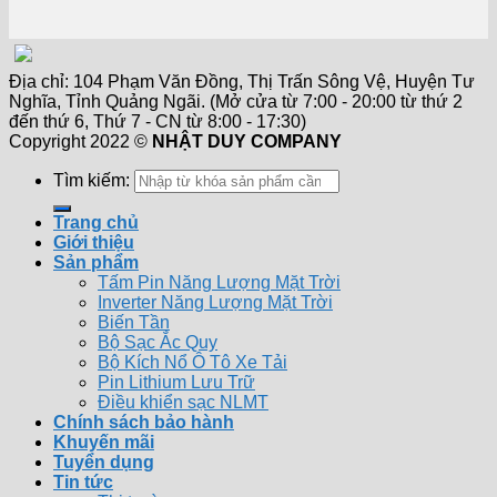
Địa chỉ: 104 Phạm Văn Đồng, Thị Trấn Sông Vệ, Huyện Tư
Nghĩa, Tỉnh Quảng Ngãi. (Mở cửa từ 7:00 - 20:00 từ thứ 2
đến thứ 6, Thứ 7 - CN từ 8:00 - 17:30)
Copyright 2022 ©
NHẬT DUY COMPANY
Tìm kiếm:
Trang chủ
Giới thiệu
Sản phẩm
Tấm Pin Năng Lượng Mặt Trời
Inverter Năng Lượng Mặt Trời
Biến Tần
Bộ Sạc Ắc Quy
Bộ Kích Nổ Ô Tô Xe Tải
Pin Lithium Lưu Trữ
Điều khiển sạc NLMT
Chính sách bảo hành
Khuyến mãi
Tuyển dụng
Tin tức