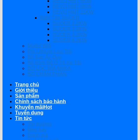
REVO HMT 6KW
REVO HMT 8KW
REVO HMT 11KW
Biến Tần SUOER
SUOER 2.2KW
SUOER 3.2KW
SUOER 4.2KW
SUOER 6.2KW
Modul Wifi
Pin Lithium Lưu Trữ
Bộ Sạc Ắc Quy
Bộ Kích Nổ Ô Tô Xe Tải
BỘ LỌC ĐĨA ARKA
BỘ CHÂM PHÂN
Trang chủ
Giới thiệu
Sản phẩm
Chính sách bảo hành
Khuyến mãi
Tuyển dụng
Tin tức
Thị trường
Mẹo hay
Đánh giá