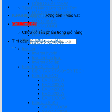
CÔNG SUẤT 11KW
Tấm Pin Năng Lượng Mặt Trời
HÃNG SOYER TECH
K.NGHIỆM HAY
Hướng dẫn - Mẹo vặt
HÃNG ASTRONERGY
HÃNG JINKO
Giỏ hàng /
0
₫
HÃNG LONGI
HÃNG JA
Chưa có sản phẩm trong giỏ hàng.
HÃNG CANADIAN
Điều khiển sạc NLMT
Tìm kiếm:
NLMT SOYER TECH
Inverter
Inverter hybrid
Inverter hòa lưới
Inverter độc lập
Biến Tần On/Off Grid
BIẾN TẦN ST-SOYER TECH
Biến Tần EVO
EVO 1600W
EVO 3000W
EVO 4200W
EVO 6200W
EVO 10200W
Biến tần SaKo
SAKO 3000W
SAKO 4200W