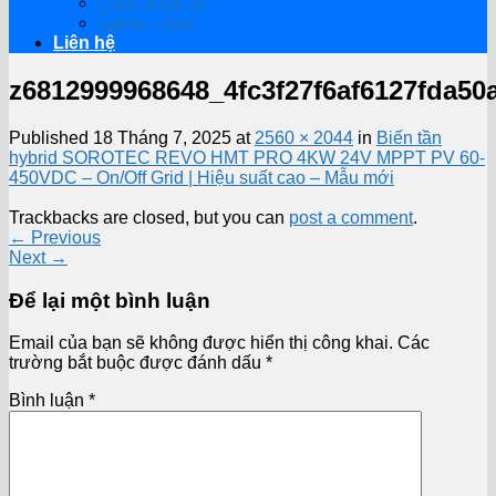
Cuộc sống số
Game – App
Liên hệ
z6812999968648_4fc3f27f6af6127fda50
Published
18 Tháng 7, 2025
at
2560 × 2044
in
Biến tần
hybrid SOROTEC REVO HMT PRO 4KW 24V MPPT PV 60-
450VDC – On/Off Grid | Hiệu suất cao – Mẫu mới
Trackbacks are closed, but you can
post a comment
.
←
Previous
Next
→
Để lại một bình luận
Email của bạn sẽ không được hiển thị công khai.
Các
trường bắt buộc được đánh dấu
*
Bình luận
*