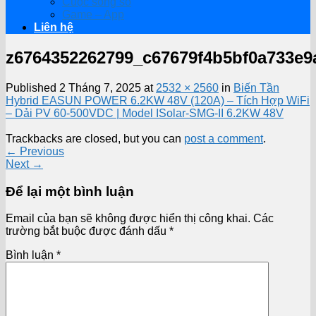
Cuộc sống số
Game – App
Liên hệ
z6764352262799_c67679f4b5bf0a733e9
Published
2 Tháng 7, 2025
at
2532 × 2560
in
Biến Tần
Hybrid EASUN POWER 6.2KW 48V (120A) – Tích Hợp WiFi
– Dải PV 60-500VDC | Model ISolar-SMG-II 6.2KW 48V
Trackbacks are closed, but you can
post a comment
.
←
Previous
Next
→
Để lại một bình luận
Email của bạn sẽ không được hiển thị công khai.
Các
trường bắt buộc được đánh dấu
*
Bình luận
*