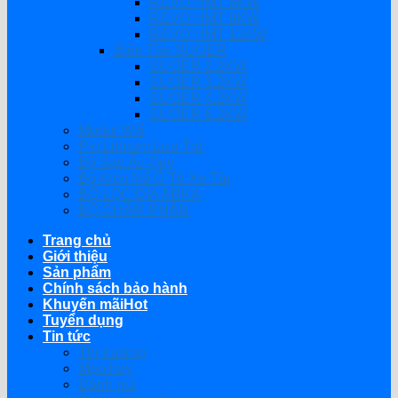
REVO HMT 6KW
REVO HMT 8KW
REVO HMT 11KW
Biến Tần SUOER
SUOER 2.2KW
SUOER 3.2KW
SUOER 4.2KW
SUOER 6.2KW
Modul Wifi
Pin Lithium Lưu Trữ
Bộ Sạc Ắc Quy
Bộ Kích Nổ Ô Tô Xe Tải
BỘ LỌC ĐĨA ARKA
BỘ CHÂM PHÂN
Trang chủ
Giới thiệu
Sản phẩm
Chính sách bảo hành
Khuyến mãi
Tuyển dụng
Tin tức
Thị trường
Mẹo hay
Đánh giá