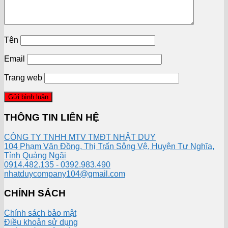
Tên
Email
Trang web
THÔNG TIN LIÊN HỆ
CÔNG TY TNHH MTV TMĐT NHẬT DUY
104 Phạm Văn Đồng, Thị Trấn Sông Vệ, Huyện Tư Nghĩa,
Tỉnh Quảng Ngãi
0914.482.135 - 0392.983.490
nhatduycompany104@gmail.com
CHÍNH SÁCH
Chính sách bảo mật
Điều khoản sử dụng