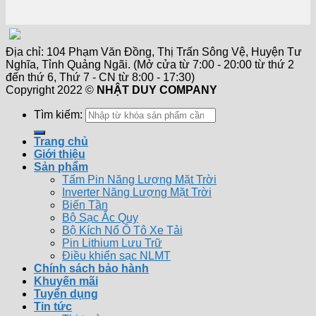
Địa chỉ: 104 Phạm Văn Đồng, Thị Trấn Sông Vệ, Huyện Tư
Nghĩa, Tỉnh Quảng Ngãi. (Mở cửa từ 7:00 - 20:00 từ thứ 2
đến thứ 6, Thứ 7 - CN từ 8:00 - 17:30)
Copyright 2022 ©
NHẬT DUY COMPANY
Tìm kiếm:
Trang chủ
Giới thiệu
Sản phẩm
Tấm Pin Năng Lượng Mặt Trời
Inverter Năng Lượng Mặt Trời
Biến Tần
Bộ Sạc Ắc Quy
Bộ Kích Nổ Ô Tô Xe Tải
Pin Lithium Lưu Trữ
Điều khiển sạc NLMT
Chính sách bảo hành
Khuyến mãi
Tuyển dụng
Tin tức