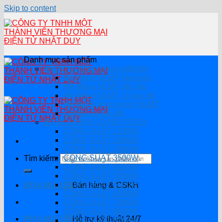
Skip to content
Danh mục sản phẩm
Hệ thống năng lượng mặt trời
Hệ thống NLMT hòa lưới
Hệ thông NLMT độc lập
Hệ thống NLMT có lưu trữ
Hệ thống bơm nước NLMT
Combo tự lắp đặt
BỘ ĐỔI ĐIỆN SOYER TECH
CÔNG SUẤT 1200W
CÔNG SUẤT 2000W
CÔNG SUẤT 3000W
CÔNG SUẤT 3500W
Tìm kiếm:
CÔNG SUẤT 4200W
CÔNG SUẤT 5000W
CÔNG SUẤT 5500W
0914.482.135
Bán hàng & CSKH
CÔNG SUẤT 6200W
CÔNG SUẤT 7000W
CÔNG SUẤT 8000W
0914.482.135
Hỗ trợ kỹ thuật 24/7
CÔNG SUẤT 8200W