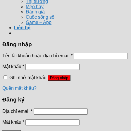
Thị trường
Mẹo hay
Đánh giá
Cuộc sống số
Game – App
Liên hệ
Đăng nhập
Tên tài khoản hoặc địa chỉ email
*
Mật khẩu
*
Ghi nhớ mật khẩu
Đăng nhập
Quên mật khẩu?
Đăng ký
Địa chỉ email
*
Mật khẩu
*