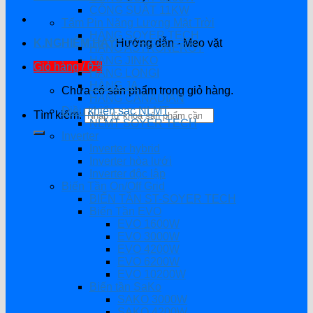
CÔNG SUẤT 11KW
Tấm Pin Năng Lượng Mặt Trời
HÃNG SOYER TECH
K.NGHIỆM HAY
Hướng dẫn - Mẹo vặt
HÃNG ASTRONERGY
HÃNG JINKO
Giỏ hàng /
0
₫
HÃNG LONGI
HÃNG JA
Chưa có sản phẩm trong giỏ hàng.
HÃNG CANADIAN
Điều khiển sạc NLMT
Tìm kiếm:
NLMT SOYER TECH
Inverter
Inverter hybrid
Inverter hòa lưới
Inverter độc lập
Biến Tần On/Off Grid
BIẾN TẦN ST-SOYER TECH
Biến Tần EVO
EVO 1600W
EVO 3000W
EVO 4200W
EVO 6200W
EVO 10200W
Biến tần SaKo
SAKO 3000W
SAKO 4200W