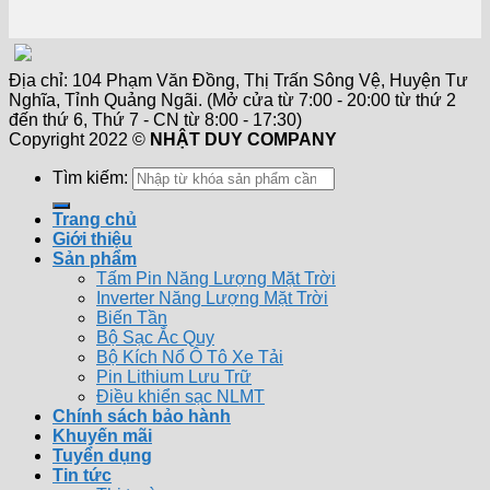
Địa chỉ: 104 Phạm Văn Đồng, Thị Trấn Sông Vệ, Huyện Tư
Nghĩa, Tỉnh Quảng Ngãi. (Mở cửa từ 7:00 - 20:00 từ thứ 2
đến thứ 6, Thứ 7 - CN từ 8:00 - 17:30)
Copyright 2022 ©
NHẬT DUY COMPANY
Tìm kiếm:
Trang chủ
Giới thiệu
Sản phẩm
Tấm Pin Năng Lượng Mặt Trời
Inverter Năng Lượng Mặt Trời
Biến Tần
Bộ Sạc Ắc Quy
Bộ Kích Nổ Ô Tô Xe Tải
Pin Lithium Lưu Trữ
Điều khiển sạc NLMT
Chính sách bảo hành
Khuyến mãi
Tuyển dụng
Tin tức