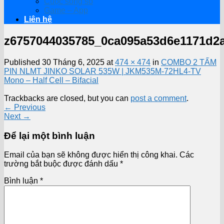
Cuộc sống số
Game – App
Liên hệ
z6757044035785_0ca095a53d6e1171d2
Published
30 Tháng 6, 2025
at
474 × 474
in
COMBO 2 TẤM
PIN NLMT JINKO SOLAR 535W | JKM535M-72HL4-TV
Mono – Half Cell – Bifacial
Trackbacks are closed, but you can
post a comment
.
←
Previous
Next
→
Để lại một bình luận
Email của bạn sẽ không được hiển thị công khai.
Các
trường bắt buộc được đánh dấu
*
Bình luận
*