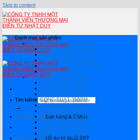
Skip to content
Danh mục sản phẩm
Hệ thống năng lượng mặt trời
Hệ thống NLMT hòa lưới
Hệ thông NLMT độc lập
Hệ thống NLMT có lưu trữ
Hệ thống bơm nước NLMT
Combo tự lắp đặt
BỘ ĐỔI ĐIỆN SOYER TECH
CÔNG SUẤT 1200W
CÔNG SUẤT 2000W
CÔNG SUẤT 3000W
CÔNG SUẤT 3500W
Tìm kiếm:
CÔNG SUẤT 4200W
CÔNG SUẤT 5000W
CÔNG SUẤT 5500W
0914.482.135
Bán hàng & CSKH
CÔNG SUẤT 6200W
CÔNG SUẤT 7000W
CÔNG SUẤT 8000W
0914.482.135
Hỗ trợ kỹ thuật 24/7
CÔNG SUẤT 8200W