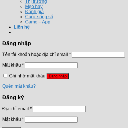
Thị trường
Mẹo hay
Đánh giá
Cuộc sống số
Game – App
Liên hệ
Đăng nhập
Tên tài khoản hoặc địa chỉ email
*
Mật khẩu
*
Ghi nhớ mật khẩu
Đăng nhập
Quên mật khẩu?
Đăng ký
Địa chỉ email
*
Mật khẩu
*