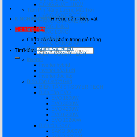
CÔNG SUẤT 11KW
Tấm Pin Năng Lượng Mặt Trời
HÃNG SOYER TECH
K.NGHIỆM HAY
Hướng dẫn - Mẹo vặt
HÃNG ASTRONERGY
HÃNG JINKO
Giỏ hàng /
0
₫
HÃNG LONGI
HÃNG JA
Chưa có sản phẩm trong giỏ hàng.
HÃNG CANADIAN
Điều khiển sạc NLMT
Tìm kiếm:
NLMT SOYER TECH
Inverter
Inverter hybrid
Inverter hòa lưới
Inverter độc lập
Biến Tần On/Off Grid
BIẾN TẦN ST-SOYER TECH
Biến Tần EVO
EVO 1600W
EVO 3000W
EVO 4200W
EVO 6200W
EVO 10200W
Biến tần SaKo
SAKO 3000W
SAKO 4200W