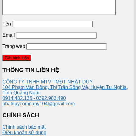
Tên
Email
Trang web
THÔNG TIN LIÊN HỆ
CÔNG TY TNHH MTV TMĐT NHẬT DUY
104 Phạm Văn Đồng, Thị Trấn Sông Vệ, Huyện Tư Nghĩa,
Tỉnh Quảng Ngãi
0914.482.135 - 0392.983.490
nhatduycompany104@gmail.com
CHÍNH SÁCH
Chính sách bảo mật
Điều khoản sử dụng