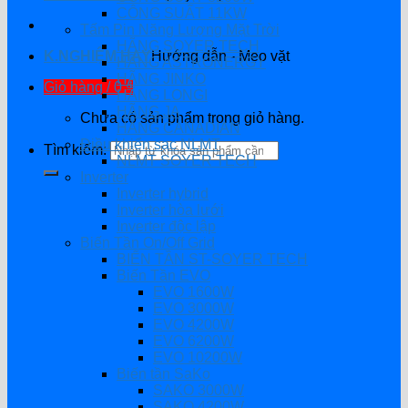
CÔNG SUẤT 11KW
Tấm Pin Năng Lượng Mặt Trời
HÃNG SOYER TECH
K.NGHIỆM HAY
Hướng dẫn - Mẹo vặt
HÃNG ASTRONERGY
HÃNG JINKO
Giỏ hàng /
0
₫
HÃNG LONGI
HÃNG JA
Chưa có sản phẩm trong giỏ hàng.
HÃNG CANADIAN
Điều khiển sạc NLMT
Tìm kiếm:
NLMT SOYER TECH
Inverter
Inverter hybrid
Inverter hòa lưới
Inverter độc lập
Biến Tần On/Off Grid
BIẾN TẦN ST-SOYER TECH
Biến Tần EVO
EVO 1600W
EVO 3000W
EVO 4200W
EVO 6200W
EVO 10200W
Biến tần SaKo
SAKO 3000W
SAKO 4200W