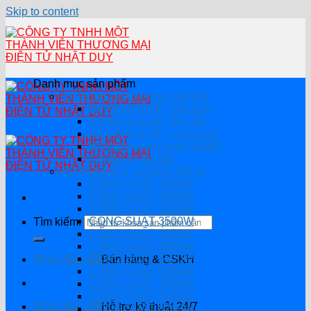
Skip to content
Danh mục sản phẩm
Hệ thống năng lượng mặt trời
Hệ thống NLMT hòa lưới
Hệ thông NLMT độc lập
Hệ thống NLMT có lưu trữ
Hệ thống bơm nước NLMT
Combo tự lắp đặt
BỘ ĐỔI ĐIỆN SOYER TECH
CÔNG SUẤT 1200W
CÔNG SUẤT 2000W
CÔNG SUẤT 3000W
CÔNG SUẤT 3500W
Tìm kiếm:
CÔNG SUẤT 4200W
CÔNG SUẤT 5000W
CÔNG SUẤT 5500W
0914.482.135
Bán hàng & CSKH
CÔNG SUẤT 6200W
CÔNG SUẤT 7000W
CÔNG SUẤT 8000W
0914.482.135
Hỗ trợ kỹ thuật 24/7
CÔNG SUẤT 8200W