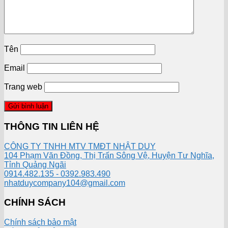
Tên
Email
Trang web
THÔNG TIN LIÊN HỆ
CÔNG TY TNHH MTV TMĐT NHẬT DUY
104 Phạm Văn Đồng, Thị Trấn Sông Vệ, Huyện Tư Nghĩa,
Tỉnh Quảng Ngãi
0914.482.135 - 0392.983.490
nhatduycompany104@gmail.com
CHÍNH SÁCH
Chính sách bảo mật