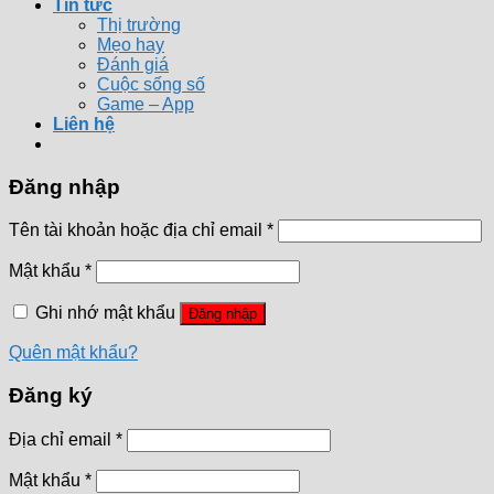
Tin tức
Thị trường
Mẹo hay
Đánh giá
Cuộc sống số
Game – App
Liên hệ
Đăng nhập
Tên tài khoản hoặc địa chỉ email
*
Mật khẩu
*
Ghi nhớ mật khẩu
Đăng nhập
Quên mật khẩu?
Đăng ký
Địa chỉ email
*
Mật khẩu
*