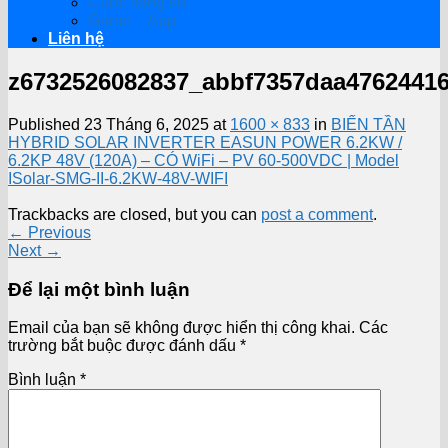
Cuộc sống số
Game – App
Liên hệ
z6732526082837_abbf7357daa4762441
Published
23 Tháng 6, 2025
at
1600 × 833
in
BIẾN TẦN
HYBRID SOLAR INVERTER EASUN POWER 6.2KW /
6.2KP 48V (120A) – CÓ WiFi – PV 60-500VDC | Model
ISolar-SMG-II-6.2KW-48V-WIFI
Trackbacks are closed, but you can
post a comment
.
←
Previous
Next
→
Để lại một bình luận
Email của bạn sẽ không được hiển thị công khai.
Các
trường bắt buộc được đánh dấu
*
Bình luận
*