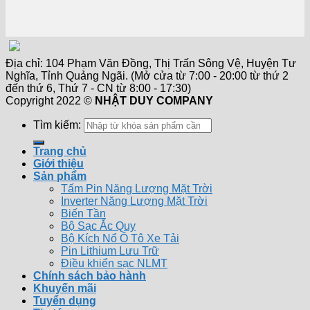
Địa chỉ: 104 Phạm Văn Đồng, Thị Trấn Sông Vệ, Huyện Tư
Nghĩa, Tỉnh Quảng Ngãi. (Mở cửa từ 7:00 - 20:00 từ thứ 2
đến thứ 6, Thứ 7 - CN từ 8:00 - 17:30)
Copyright 2022 ©
NHẬT DUY COMPANY
Tìm kiếm:
Trang chủ
Giới thiệu
Sản phẩm
Tấm Pin Năng Lượng Mặt Trời
Inverter Năng Lượng Mặt Trời
Biến Tần
Bộ Sạc Ắc Quy
Bộ Kích Nổ Ô Tô Xe Tải
Pin Lithium Lưu Trữ
Điều khiển sạc NLMT
Chính sách bảo hành
Khuyến mãi
Tuyển dụng