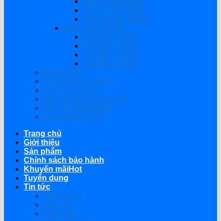
REVO HMT 6KW
REVO HMT 8KW
REVO HMT 11KW
Biến Tần SUOER
SUOER 2.2KW
SUOER 3.2KW
SUOER 4.2KW
SUOER 6.2KW
Modul Wifi
Pin Lithium Lưu Trữ
Bộ Sạc Ắc Quy
Bộ Kích Nổ Ô Tô Xe Tải
BỘ LỌC ĐĨA ARKA
BỘ CHÂM PHÂN
Trang chủ
Giới thiệu
Sản phẩm
Chính sách bảo hành
Khuyến mãi
Tuyển dụng
Tin tức
Thị trường
Mẹo hay
Đánh giá