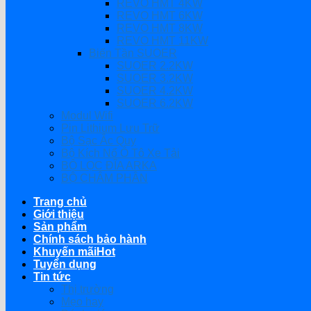
REVO HMT 4KW
REVO HMT 6KW
REVO HMT 8KW
REVO HMT 11KW
Biến Tần SUOER
SUOER 2.2KW
SUOER 3.2KW
SUOER 4.2KW
SUOER 6.2KW
Modul Wifi
Pin Lithium Lưu Trữ
Bộ Sạc Ắc Quy
Bộ Kích Nổ Ô Tô Xe Tải
BỘ LỌC ĐĨA ARKA
BỘ CHÂM PHÂN
Trang chủ
Giới thiệu
Sản phẩm
Chính sách bảo hành
Khuyến mãi
Tuyển dụng
Tin tức
Thị trường
Mẹo hay