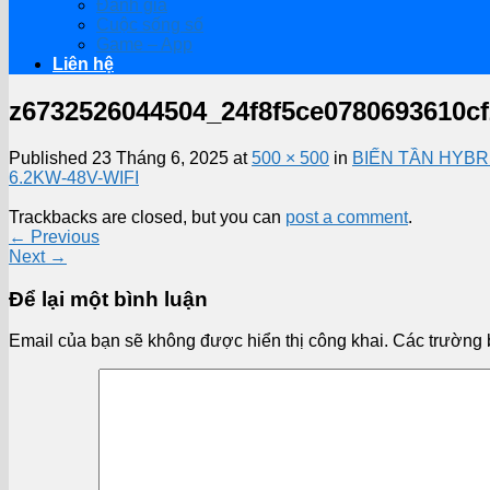
Đánh giá
Cuộc sống số
Game – App
Liên hệ
z6732526044504_24f8f5ce0780693610c
Published
23 Tháng 6, 2025
at
500 × 500
in
BIẾN TẦN HYBRI
6.2KW-48V-WIFI
Trackbacks are closed, but you can
post a comment
.
←
Previous
Next
→
Để lại một bình luận
Email của bạn sẽ không được hiển thị công khai.
Các trường 