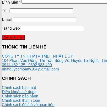
Bình luận
*
Tên
Email
Trang web
THÔNG TIN LIÊN HỆ
CÔNG TY TNHH MTV TMĐT NHẬT DUY
104 Phạm Văn Đồng, Thị Trấn Sông Vệ, Huyện Tư Nghĩa, Tỉ
0914.482.135 - 0392.983.490
nhatduycompany104@gmail.com
CHÍNH SÁCH
Chính sách bảo mật
Điều khoản sử dụng
Chính sách bảo hành
Chính sách thanh toán
Chính sách đổi/trả và hoàn tiền