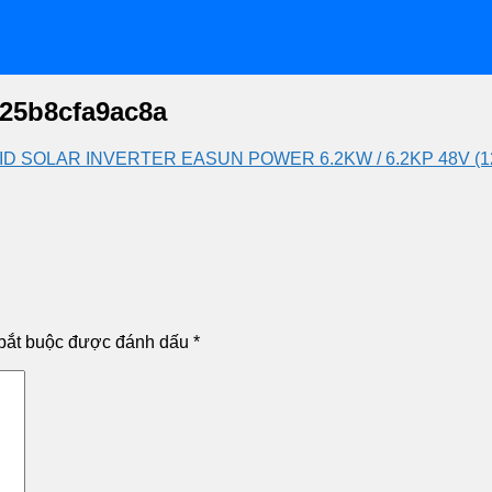
f25b8cfa9ac8a
D SOLAR INVERTER EASUN POWER 6.2KW / 6.2KP 48V (120A)
bắt buộc được đánh dấu
*