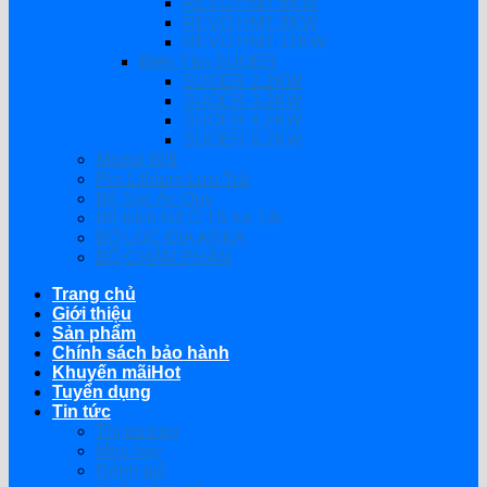
REVO HMT 6KW
REVO HMT 8KW
REVO HMT 11KW
Biến Tần SUOER
SUOER 2.2KW
SUOER 3.2KW
SUOER 4.2KW
SUOER 6.2KW
Modul Wifi
Pin Lithium Lưu Trữ
Bộ Sạc Ắc Quy
Bộ Kích Nổ Ô Tô Xe Tải
BỘ LỌC ĐĨA ARKA
BỘ CHÂM PHÂN
Trang chủ
Giới thiệu
Sản phẩm
Chính sách bảo hành
Khuyến mãi
Tuyển dụng
Tin tức
Thị trường
Mẹo hay
Đánh giá