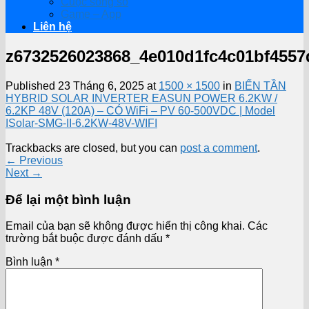
Cuộc sống số
Game – App
Liên hệ
z6732526023868_4e010d1fc4c01bf4557
Published
23 Tháng 6, 2025
at
1500 × 1500
in
BIẾN TẦN
HYBRID SOLAR INVERTER EASUN POWER 6.2KW /
6.2KP 48V (120A) – CÓ WiFi – PV 60-500VDC | Model
ISolar-SMG-II-6.2KW-48V-WIFI
Trackbacks are closed, but you can
post a comment
.
←
Previous
Next
→
Để lại một bình luận
Email của bạn sẽ không được hiển thị công khai.
Các
trường bắt buộc được đánh dấu
*
Bình luận
*