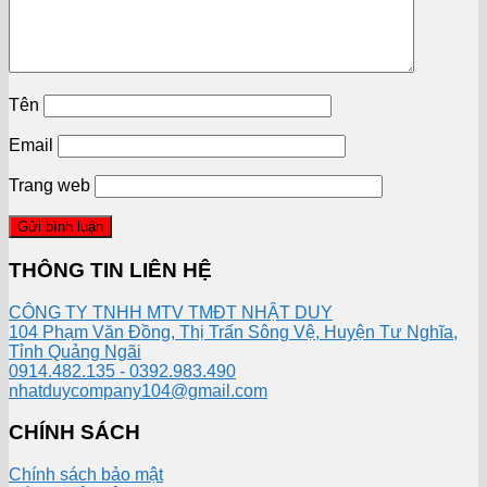
Tên
Email
Trang web
THÔNG TIN LIÊN HỆ
CÔNG TY TNHH MTV TMĐT NHẬT DUY
104 Phạm Văn Đồng, Thị Trấn Sông Vệ, Huyện Tư Nghĩa,
Tỉnh Quảng Ngãi
0914.482.135 - 0392.983.490
nhatduycompany104@gmail.com
CHÍNH SÁCH
Chính sách bảo mật