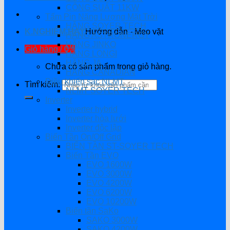
CÔNG SUẤT 11KW
Tấm Pin Năng Lượng Mặt Trời
HÃNG SOYER TECH
K.NGHIỆM HAY
Hướng dẫn - Mẹo vặt
HÃNG ASTRONERGY
HÃNG JINKO
Giỏ hàng /
0
₫
HÃNG LONGI
HÃNG JA
Chưa có sản phẩm trong giỏ hàng.
HÃNG CANADIAN
Điều khiển sạc NLMT
Tìm kiếm:
NLMT SOYER TECH
Inverter
Inverter hybrid
Inverter hòa lưới
Inverter độc lập
Biến Tần On/Off Grid
BIẾN TẦN ST-SOYER TECH
Biến Tần EVO
EVO 1600W
EVO 3000W
EVO 4200W
EVO 6200W
EVO 10200W
Biến tần SaKo
SAKO 3000W
SAKO 4200W