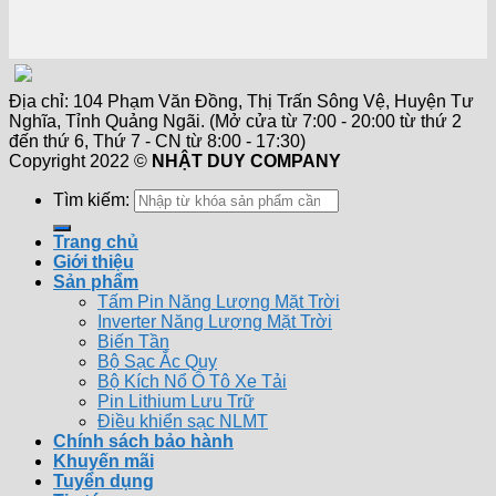
Địa chỉ: 104 Phạm Văn Đồng, Thị Trấn Sông Vệ, Huyện Tư
Nghĩa, Tỉnh Quảng Ngãi. (Mở cửa từ 7:00 - 20:00 từ thứ 2
đến thứ 6, Thứ 7 - CN từ 8:00 - 17:30)
Copyright 2022 ©
NHẬT DUY COMPANY
Tìm kiếm:
Trang chủ
Giới thiệu
Sản phẩm
Tấm Pin Năng Lượng Mặt Trời
Inverter Năng Lượng Mặt Trời
Biến Tần
Bộ Sạc Ắc Quy
Bộ Kích Nổ Ô Tô Xe Tải
Pin Lithium Lưu Trữ
Điều khiển sạc NLMT
Chính sách bảo hành
Khuyến mãi
Tuyển dụng