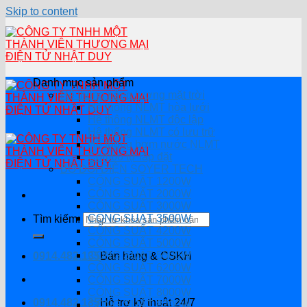
Skip to content
Danh mục sản phẩm
Hệ thống năng lượng mặt trời
Hệ thống NLMT hòa lưới
Hệ thông NLMT độc lập
Hệ thống NLMT có lưu trữ
Hệ thống bơm nước NLMT
Combo tự lắp đặt
BỘ ĐỔI ĐIỆN SOYER TECH
CÔNG SUẤT 1200W
CÔNG SUẤT 2000W
CÔNG SUẤT 3000W
CÔNG SUẤT 3500W
Tìm kiếm:
CÔNG SUẤT 4200W
CÔNG SUẤT 5000W
CÔNG SUẤT 5500W
0914.482.135
Bán hàng & CSKH
CÔNG SUẤT 6200W
CÔNG SUẤT 7000W
CÔNG SUẤT 8000W
0914.482.135
Hỗ trợ kỹ thuật 24/7
CÔNG SUẤT 8200W