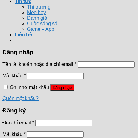
Tin tức
Thị trường
Mẹo hay
Đánh giá
Cuộc sống số
Game – App
Liên hệ
Đăng nhập
Tên tài khoản hoặc địa chỉ email
*
Mật khẩu
*
Ghi nhớ mật khẩu
Đăng nhập
Quên mật khẩu?
Đăng ký
Địa chỉ email
*
Mật khẩu
*