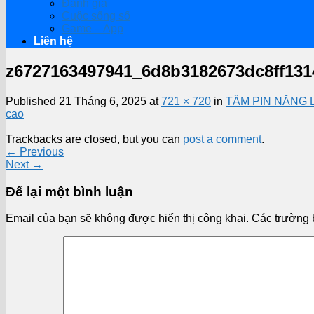
Đánh giá
Cuộc sống số
Game – App
Liên hệ
z6727163497941_6d8b3182673dc8ff131
Published
21 Tháng 6, 2025
at
721 × 720
in
TẤM PIN NĂNG L
cao
Trackbacks are closed, but you can
post a comment
.
←
Previous
Next
→
Để lại một bình luận
Email của bạn sẽ không được hiển thị công khai.
Các trường 