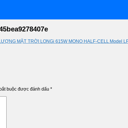
45bea9278407e
ƯỢNG MẶT TRỜI LONGi 615W MONO HALF-CELL Model LR8-66
bắt buộc được đánh dấu
*