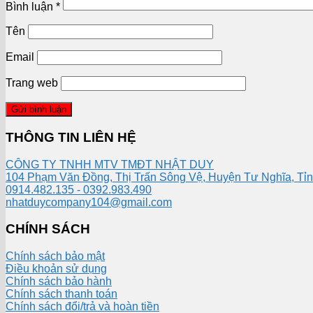
Bình luận
*
Tên
Email
Trang web
THÔNG TIN LIÊN HỆ
CÔNG TY TNHH MTV TMĐT NHẬT DUY
104 Phạm Văn Đồng, Thị Trấn Sông Vệ, Huyện Tư Nghĩa, Tỉ
0914.482.135 - 0392.983.490
nhatduycompany104@gmail.com
CHÍNH SÁCH
Chính sách bảo mật
Điều khoản sử dụng
Chính sách bảo hành
Chính sách thanh toán
Chính sách đổi/trả và hoàn tiền