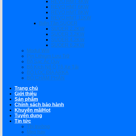
REVO HMT 4KW
REVO HMT 6KW
REVO HMT 8KW
REVO HMT 11KW
Biến Tần SUOER
SUOER 2.2KW
SUOER 3.2KW
SUOER 4.2KW
SUOER 6.2KW
Modul Wifi
Pin Lithium Lưu Trữ
Bộ Sạc Ắc Quy
Bộ Kích Nổ Ô Tô Xe Tải
BỘ LỌC ĐĨA ARKA
BỘ CHÂM PHÂN
Trang chủ
Giới thiệu
Sản phẩm
Chính sách bảo hành
Khuyến mãi
Tuyển dụng
Tin tức
Thị trường
Mẹo hay