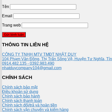
Tên
Email
Trang web
THÔNG TIN LIÊN HỆ
CÔNG TY TNHH MTV TMĐT NHẬT DUY
104 Phạm Văn Đồng, Thị Trấn Sông Vệ, Huyện Tư Nghĩa, Tỉ
0914.482.135 - 0392.983.490
nhatduycompany104@gmail.com
CHÍNH SÁCH
Chính sách bảo mật
Điều khoản sử dụng
Chính sách bảo hành
Chính sách thanh toán
Chính sách đổi/trả và hoàn tiền
Chính sách vận chuyển và kiểm hàng