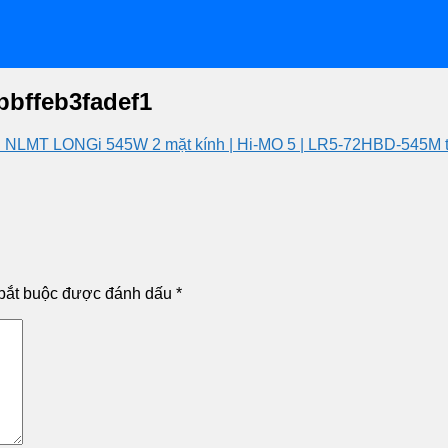
bbffeb3fadef1
 NLMT LONGi 545W 2 mặt kính | Hi-MO 5 | LR5-72HBD-545M 
bắt buộc được đánh dấu
*