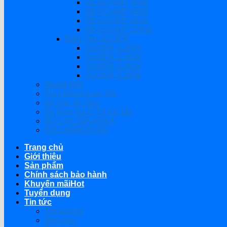
REVO HMT 4KW
REVO HMT 6KW
REVO HMT 8KW
REVO HMT 11KW
Biến Tần SUOER
SUOER 2.2KW
SUOER 3.2KW
SUOER 4.2KW
SUOER 6.2KW
Modul Wifi
Pin Lithium Lưu Trữ
Bộ Sạc Ắc Quy
Bộ Kích Nổ Ô Tô Xe Tải
BỘ LỌC ĐĨA ARKA
BỘ CHÂM PHÂN
Trang chủ
Giới thiệu
Sản phẩm
Chính sách bảo hành
Khuyến mãi
Tuyển dụng
Tin tức
Thị trường
Mẹo hay