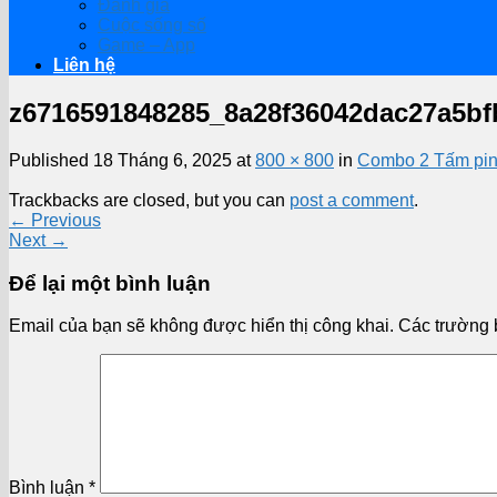
Đánh giá
Cuộc sống số
Game – App
Liên hệ
z6716591848285_8a28f36042dac27a5bf
Published
18 Tháng 6, 2025
at
800 × 800
in
Combo 2 Tấm pin
Trackbacks are closed, but you can
post a comment
.
←
Previous
Next
→
Để lại một bình luận
Email của bạn sẽ không được hiển thị công khai.
Các trường 
Bình luận
*