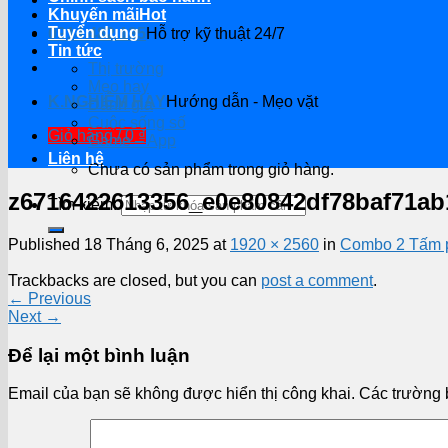
Khuyến mãi
Tuyển dụng
0914.482.135
Hỗ trợ kỹ thuật 24/7
Tin tức
Thị trường
Mẹo hay
K.NGHIỆM HAY
Hướng dẫn - Mẹo vặt
Đánh giá
Cuộc sống số
Giỏ hàng /
0
₫
Game – App
Liên hệ
Chưa có sản phẩm trong giỏ hàng.
z6716422613356_e0e80842df78baf71ab
Tìm kiếm:
Published
18 Tháng 6, 2025
at
1920 × 2560
in
Combo 2 Tấm p
Trackbacks are closed, but you can
post a comment
.
←
Previous
Next
→
Để lại một bình luận
Email của bạn sẽ không được hiển thị công khai.
Các trường 