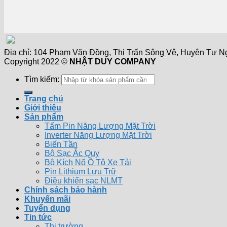
Địa chỉ: 104 Phạm Văn Đồng, Thị Trấn Sông Vệ, Huyện Tư Nghĩ
Copyright 2022 ©
NHẬT DUY COMPANY
Tìm kiếm:
Trang chủ
Giới thiệu
Sản phẩm
Tấm Pin Năng Lượng Mặt Trời
Inverter Năng Lượng Mặt Trời
Biến Tần
Bộ Sạc Ắc Quy
Bộ Kích Nổ Ô Tô Xe Tải
Pin Lithium Lưu Trữ
Điều khiển sạc NLMT
Chính sách bảo hành
Khuyến mãi
Tuyển dụng
Tin tức
Thị trường