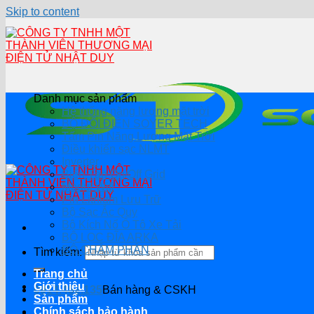
Skip to content
Danh mục sản phẩm
Hệ thống năng lượng mặt trời
BỘ ĐỔI ĐIỆN SOYER TECH
Tấm Pin Năng Lượng Mặt Trời
Điều khiển sạc NLMT
Inverter
Biến Tần On/Off Grid
Modul Wifi
Pin Lithium Lưu Trữ
Bộ Sạc Ắc Quy
Bộ Kích Nổ Ô Tô Xe Tải
BỘ LỌC ĐĨA ARKA
BỘ CHÂM PHÂN
Tìm kiếm:
Trang chủ
Giới thiệu
0914.482.135
Bán hàng & CSKH
Sản phẩm
Chính sách bảo hành