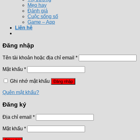
Mẹo hay
Đánh giá
Cuộc sống số
Game – App
Liên hệ
Đăng nhập
Tên tài khoản hoặc địa chỉ email
*
Mật khẩu
*
Ghi nhớ mật khẩu
Đăng nhập
Quên mật khẩu?
Đăng ký
Địa chỉ email
*
Mật khẩu
*