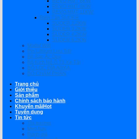
REVO HMT 6KW
REVO HMT 8KW
REVO HMT 11KW
Biến Tần SUOER
SUOER 2.2KW
SUOER 3.2KW
SUOER 4.2KW
SUOER 6.2KW
Modul Wifi
Pin Lithium Lưu Trữ
Bộ Sạc Ắc Quy
Bộ Kích Nổ Ô Tô Xe Tải
BỘ LỌC ĐĨA ARKA
BỘ CHÂM PHÂN
Trang chủ
Giới thiệu
Sản phẩm
Chính sách bảo hành
Khuyến mãi
Tuyển dụng
Tin tức
Thị trường
Mẹo hay
Đánh giá