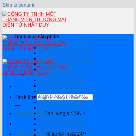
Skip to content
Danh mục sản phẩm
Hệ thống năng lượng mặt trời
Hệ thống NLMT hòa lưới
Hệ thông NLMT độc lập
Hệ thống NLMT có lưu trữ
Hệ thống bơm nước NLMT
Combo tự lắp đặt
BỘ ĐỔI ĐIỆN SOYER TECH
CÔNG SUẤT 1200W
CÔNG SUẤT 2000W
CÔNG SUẤT 3000W
CÔNG SUẤT 3500W
Tìm kiếm:
CÔNG SUẤT 4200W
CÔNG SUẤT 5000W
CÔNG SUẤT 5500W
0914.482.135
Bán hàng & CSKH
CÔNG SUẤT 6200W
CÔNG SUẤT 7000W
CÔNG SUẤT 8000W
0914.482.135
Hỗ trợ kỹ thuật 24/7
CÔNG SUẤT 8200W