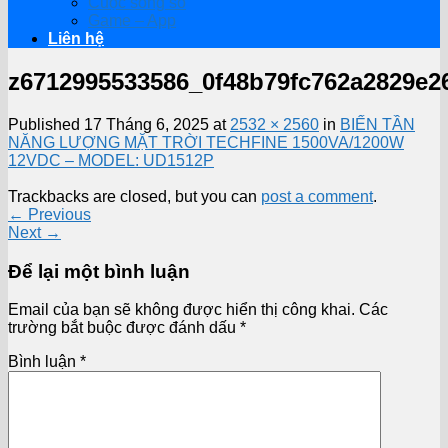
Cuộc sống số
Game – App
Liên hệ
z6712995533586_0f48b79fc762a2829e2
Published
17 Tháng 6, 2025
at
2532 × 2560
in
BIẾN TẦN
NĂNG LƯỢNG MẶT TRỜI TECHFINE 1500VA/1200W
12VDC – MODEL: UD1512P
Trackbacks are closed, but you can
post a comment
.
←
Previous
Next
→
Để lại một bình luận
Email của bạn sẽ không được hiển thị công khai.
Các
trường bắt buộc được đánh dấu
*
Bình luận
*