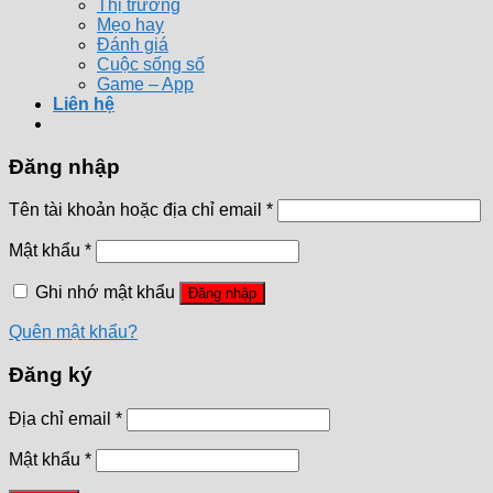
Thị trường
Mẹo hay
Đánh giá
Cuộc sống số
Game – App
Liên hệ
Đăng nhập
Tên tài khoản hoặc địa chỉ email
*
Mật khẩu
*
Ghi nhớ mật khẩu
Đăng nhập
Quên mật khẩu?
Đăng ký
Địa chỉ email
*
Mật khẩu
*