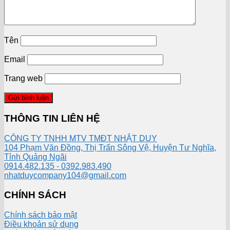
Tên
Email
Trang web
THÔNG TIN LIÊN HỆ
CÔNG TY TNHH MTV TMĐT NHẬT DUY
104 Phạm Văn Đồng, Thị Trấn Sông Vệ, Huyện Tư Nghĩa,
Tỉnh Quảng Ngãi
0914.482.135 - 0392.983.490
nhatduycompany104@gmail.com
CHÍNH SÁCH
Chính sách bảo mật
Điều khoản sử dụng