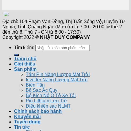
Địa chỉ: 104 Phạm Văn Đồng, Thị Trấn Sông Vệ, Huyện Tư
Nghĩa, Tỉnh Quảng Ngãi. (Mở cửa từ 7:00 - 20:00 từ thứ 2
đến thứ 6, Thứ 7 - CN từ 8:00 - 17:30)
Copyright 2022 ©
NHẬT DUY COMPANY
Tìm kiếm:
Trang chủ
Giới thiệu
Sản phẩm
Tấm Pin Năng Lượng Mặt Trời
Inverter Năng Lượng Mặt Trời
Biến Tần
Bộ Sạc Ắc Quy
Bộ Kích Nổ Ô Tô Xe Tải
Pin Lithium Lưu Trữ
Điều khiển sạc NLMT
Chính sách bảo hành
Khuyến mãi
Tuyển dụng
Tin tức