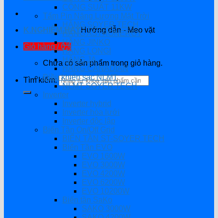
CÔNG SUẤT 11KW
Tấm Pin Năng Lượng Mặt Trời
HÃNG SOYER TECH
K.NGHIỆM HAY
Hướng dẫn - Mẹo vặt
HÃNG ASTRONERGY
HÃNG JINKO
Giỏ hàng /
0
₫
HÃNG LONGI
HÃNG JA
Chưa có sản phẩm trong giỏ hàng.
HÃNG CANADIAN
Điều khiển sạc NLMT
Tìm kiếm:
NLMT SOYER TECH
Inverter
Inverter hybrid
Inverter hòa lưới
Inverter độc lập
Biến Tần On/Off Grid
BIẾN TẦN ST-SOYER TECH
Biến Tần EVO
EVO 1600W
EVO 3000W
EVO 4200W
EVO 6200W
EVO 10200W
Biến tần SaKo
SAKO 3000W
SAKO 4200W