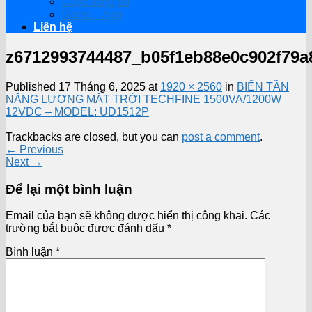
Cuộc sống số
Game – App
Liên hệ
z6712993744487_b05f1eb88e0c902f79a
Published
17 Tháng 6, 2025
at
1920 × 2560
in
BIẾN TẦN
NĂNG LƯỢNG MẶT TRỜI TECHFINE 1500VA/1200W
12VDC – MODEL: UD1512P
Trackbacks are closed, but you can
post a comment
.
←
Previous
Next
→
Để lại một bình luận
Email của bạn sẽ không được hiển thị công khai.
Các
trường bắt buộc được đánh dấu
*
Bình luận
*