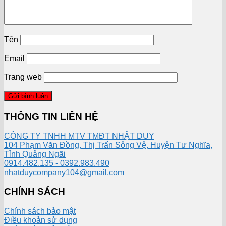
Tên
Email
Trang web
THÔNG TIN LIÊN HỆ
CÔNG TY TNHH MTV TMĐT NHẬT DUY
104 Phạm Văn Đồng, Thị Trấn Sông Vệ, Huyện Tư Nghĩa,
Tỉnh Quảng Ngãi
0914.482.135 - 0392.983.490
nhatduycompany104@gmail.com
CHÍNH SÁCH
Chính sách bảo mật
Điều khoản sử dụng