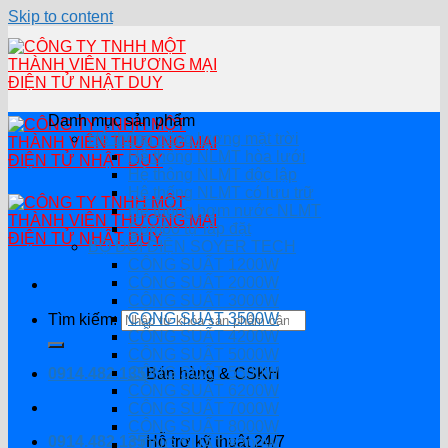
Skip to content
Danh mục sản phẩm
Hệ thống năng lượng mặt trời
Hệ thống NLMT hòa lưới
Hệ thông NLMT độc lập
Hệ thống NLMT có lưu trữ
Hệ thống bơm nước NLMT
Combo tự lắp đặt
BỘ ĐỔI ĐIỆN SOYER TECH
CÔNG SUẤT 1200W
CÔNG SUẤT 2000W
CÔNG SUẤT 3000W
CÔNG SUẤT 3500W
Tìm kiếm:
CÔNG SUẤT 4200W
CÔNG SUẤT 5000W
CÔNG SUẤT 5500W
0914.482.135
Bán hàng & CSKH
CÔNG SUẤT 6200W
CÔNG SUẤT 7000W
CÔNG SUẤT 8000W
0914.482.135
Hỗ trợ kỹ thuật 24/7
CÔNG SUẤT 8200W