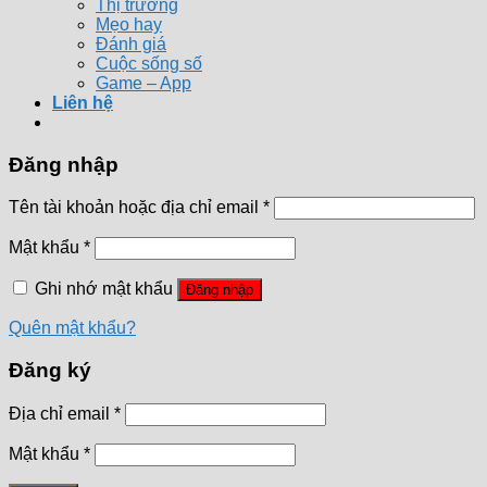
Thị trường
Mẹo hay
Đánh giá
Cuộc sống số
Game – App
Liên hệ
Đăng nhập
Tên tài khoản hoặc địa chỉ email
*
Mật khẩu
*
Ghi nhớ mật khẩu
Đăng nhập
Quên mật khẩu?
Đăng ký
Địa chỉ email
*
Mật khẩu
*