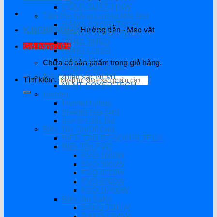
CÔNG SUẤT 11KW
Tấm Pin Năng Lượng Mặt Trời
HÃNG SOYER TECH
K.NGHIỆM HAY
Hướng dẫn - Mẹo vặt
HÃNG ASTRONERGY
HÃNG JINKO
Giỏ hàng /
0
₫
HÃNG LONGI
HÃNG JA
Chưa có sản phẩm trong giỏ hàng.
HÃNG CANADIAN
Điều khiển sạc NLMT
Tìm kiếm:
NLMT SOYER TECH
Inverter
Inverter hybrid
Inverter hòa lưới
Inverter độc lập
Biến Tần On/Off Grid
BIẾN TẦN ST-SOYER TECH
Biến Tần EVO
EVO 1600W
EVO 3000W
EVO 4200W
EVO 6200W
EVO 10200W
Biến tần SaKo
SAKO 3000W
SAKO 4200W