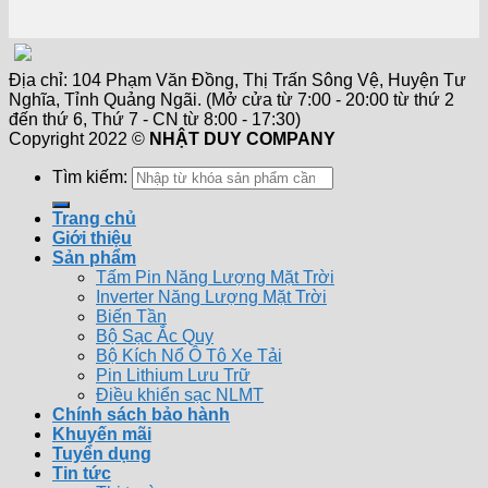
Địa chỉ: 104 Phạm Văn Đồng, Thị Trấn Sông Vệ, Huyện Tư
Nghĩa, Tỉnh Quảng Ngãi. (Mở cửa từ 7:00 - 20:00 từ thứ 2
đến thứ 6, Thứ 7 - CN từ 8:00 - 17:30)
Copyright 2022 ©
NHẬT DUY COMPANY
Tìm kiếm:
Trang chủ
Giới thiệu
Sản phẩm
Tấm Pin Năng Lượng Mặt Trời
Inverter Năng Lượng Mặt Trời
Biến Tần
Bộ Sạc Ắc Quy
Bộ Kích Nổ Ô Tô Xe Tải
Pin Lithium Lưu Trữ
Điều khiển sạc NLMT
Chính sách bảo hành
Khuyến mãi
Tuyển dụng
Tin tức