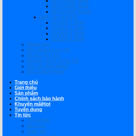
REVO HMT 6KW
REVO HMT 8KW
REVO HMT 11KW
Biến Tần SUOER
SUOER 2.2KW
SUOER 3.2KW
SUOER 4.2KW
SUOER 6.2KW
Modul Wifi
Pin Lithium Lưu Trữ
Bộ Sạc Ắc Quy
Bộ Kích Nổ Ô Tô Xe Tải
BỘ LỌC ĐĨA ARKA
BỘ CHÂM PHÂN
Trang chủ
Giới thiệu
Sản phẩm
Chính sách bảo hành
Khuyến mãi
Tuyển dụng
Tin tức
Thị trường
Mẹo hay
Đánh giá