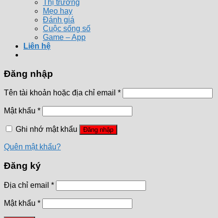
Thị trường
Mẹo hay
Đánh giá
Cuộc sống số
Game – App
Liên hệ
Đăng nhập
Tên tài khoản hoặc địa chỉ email
*
Mật khẩu
*
Ghi nhớ mật khẩu
Đăng nhập
Quên mật khẩu?
Đăng ký
Địa chỉ email
*
Mật khẩu
*