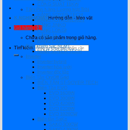
CÔNG SUẤT 11KW
Tấm Pin Năng Lượng Mặt Trời
HÃNG SOYER TECH
K.NGHIỆM HAY
Hướng dẫn - Mẹo vặt
HÃNG ASTRONERGY
HÃNG JINKO
Giỏ hàng /
0
₫
HÃNG LONGI
HÃNG JA
Chưa có sản phẩm trong giỏ hàng.
HÃNG CANADIAN
Điều khiển sạc NLMT
Tìm kiếm:
NLMT SOYER TECH
Inverter
Inverter hybrid
Inverter hòa lưới
Inverter độc lập
Biến Tần On/Off Grid
BIẾN TẦN ST-SOYER TECH
Biến Tần EVO
EVO 1600W
EVO 3000W
EVO 4200W
EVO 6200W
EVO 10200W
Biến tần SaKo
SAKO 3000W
SAKO 4200W