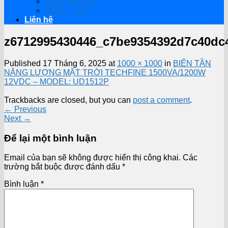
Cuộc sống số
Game – App
Liên hệ
z6712995430446_c7be9354392d7c40dc
Published
17 Tháng 6, 2025
at
1000 × 1000
in
BIẾN TẦN
NĂNG LƯỢNG MẶT TRỜI TECHFINE 1500VA/1200W
12VDC – MODEL: UD1512P
Trackbacks are closed, but you can
post a comment
.
←
Previous
Next
→
Để lại một bình luận
Email của bạn sẽ không được hiển thị công khai.
Các
trường bắt buộc được đánh dấu
*
Bình luận
*