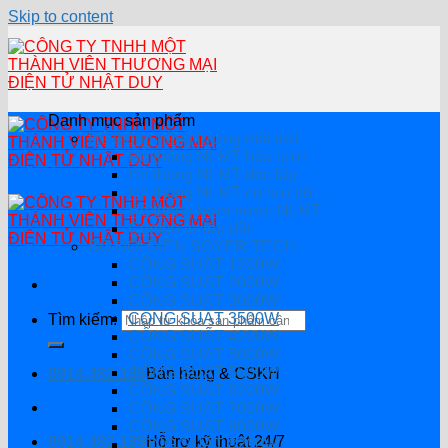
Skip to content
Danh mục sản phẩm
Hệ thống năng lượng mặt trời
Hệ thống NLMT hòa lưới
Hệ thông NLMT độc lập
Hệ thống NLMT có lưu trữ
Hệ thống bơm nước NLMT
Combo tự lắp đặt
BỘ ĐỔI ĐIỆN SOYER TECH
CÔNG SUẤT 1200W
CÔNG SUẤT 2000W
CÔNG SUẤT 3000W
CÔNG SUẤT 3500W
Tìm kiếm:
CÔNG SUẤT 4200W
CÔNG SUẤT 5000W
CÔNG SUẤT 5500W
0914.482.135
Bán hàng & CSKH
CÔNG SUẤT 6200W
CÔNG SUẤT 7000W
CÔNG SUẤT 8000W
0914.482.135
Hỗ trợ kỹ thuật 24/7
CÔNG SUẤT 8200W