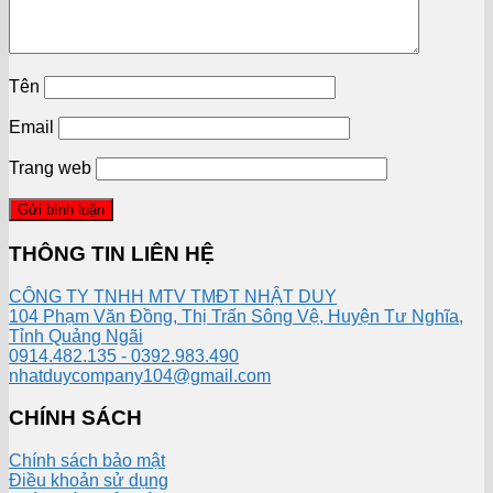
Tên
Email
Trang web
THÔNG TIN LIÊN HỆ
CÔNG TY TNHH MTV TMĐT NHẬT DUY
104 Phạm Văn Đồng, Thị Trấn Sông Vệ, Huyện Tư Nghĩa,
Tỉnh Quảng Ngãi
0914.482.135 - 0392.983.490
nhatduycompany104@gmail.com
CHÍNH SÁCH
Chính sách bảo mật
Điều khoản sử dụng