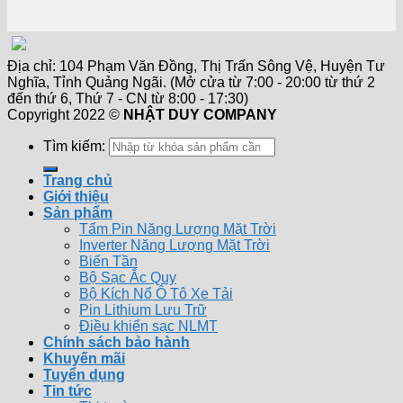
Địa chỉ: 104 Phạm Văn Đồng, Thị Trấn Sông Vệ, Huyện Tư
Nghĩa, Tỉnh Quảng Ngãi. (Mở cửa từ 7:00 - 20:00 từ thứ 2
đến thứ 6, Thứ 7 - CN từ 8:00 - 17:30)
Copyright 2022 ©
NHẬT DUY COMPANY
Tìm kiếm:
Trang chủ
Giới thiệu
Sản phẩm
Tấm Pin Năng Lượng Mặt Trời
Inverter Năng Lượng Mặt Trời
Biến Tần
Bộ Sạc Ắc Quy
Bộ Kích Nổ Ô Tô Xe Tải
Pin Lithium Lưu Trữ
Điều khiển sạc NLMT
Chính sách bảo hành
Khuyến mãi
Tuyển dụng
Tin tức