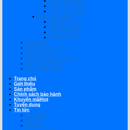
REVO HMT 6KW
REVO HMT 8KW
REVO HMT 11KW
Biến Tần SUOER
SUOER 2.2KW
SUOER 3.2KW
SUOER 4.2KW
SUOER 6.2KW
Modul Wifi
Pin Lithium Lưu Trữ
Bộ Sạc Ắc Quy
Bộ Kích Nổ Ô Tô Xe Tải
BỘ LỌC ĐĨA ARKA
BỘ CHÂM PHÂN
Trang chủ
Giới thiệu
Sản phẩm
Chính sách bảo hành
Khuyến mãi
Tuyển dụng
Tin tức
Thị trường
Mẹo hay
Đánh giá