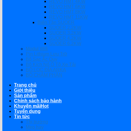
REVO HMT 4KW
REVO HMT 6KW
REVO HMT 8KW
REVO HMT 11KW
Biến Tần SUOER
SUOER 2.2KW
SUOER 3.2KW
SUOER 4.2KW
SUOER 6.2KW
Modul Wifi
Pin Lithium Lưu Trữ
Bộ Sạc Ắc Quy
Bộ Kích Nổ Ô Tô Xe Tải
BỘ LỌC ĐĨA ARKA
BỘ CHÂM PHÂN
Trang chủ
Giới thiệu
Sản phẩm
Chính sách bảo hành
Khuyến mãi
Tuyển dụng
Tin tức
Thị trường
Mẹo hay