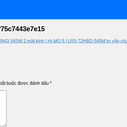
f75c7443e7e15
NGi 545W 2 mặt kính | Hi-MO 5 | LR5-72HBD-545M tự vận ch
bắt buộc được đánh dấu
*