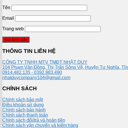
Tên
Email
Trang web
THÔNG TIN LIÊN HỆ
CÔNG TY TNHH MTV TMĐT NHẬT DUY
104 Phạm Văn Đồng, Thị Trấn Sông Vệ, Huyện Tư Nghĩa, Tỉ
0914.482.135 - 0392.983.490
nhatduycompany104@gmail.com
CHÍNH SÁCH
Chính sách bảo mật
Điều khoản sử dụng
Chính sách bảo hành
Chính sách thanh toán
Chính sách đổi/trả và hoàn tiền
Chính sách vận chuyển và kiểm hàng