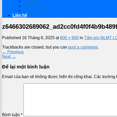
Đánh giá
Cuộc sống số
Game – App
Liên hệ
z6466302689062_ad2cc0fd4f0f4b9b489
Published
16 Tháng 6, 2025
at
600 × 600
in
Tấm pin NLMT LO
Trackbacks are closed, but you can
post a comment
.
←
Previous
Next
→
Để lại một bình luận
Email của bạn sẽ không được hiển thị công khai.
Các trường 
Bình luận
*