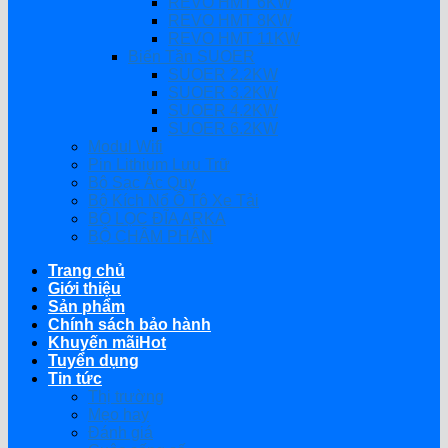
REVO HMT 6KW
REVO HMT 8KW
REVO HMT 11KW
Biến Tần SUOER
SUOER 2.2KW
SUOER 3.2KW
SUOER 4.2KW
SUOER 6.2KW
Modul Wifi
Pin Lithium Lưu Trữ
Bộ Sạc Ắc Quy
Bộ Kích Nổ Ô Tô Xe Tải
BỘ LỌC ĐĨA ARKA
BỘ CHÂM PHÂN
Trang chủ
Giới thiệu
Sản phẩm
Chính sách bảo hành
Khuyến mãi
Tuyển dụng
Tin tức
Thị trường
Mẹo hay
Đánh giá