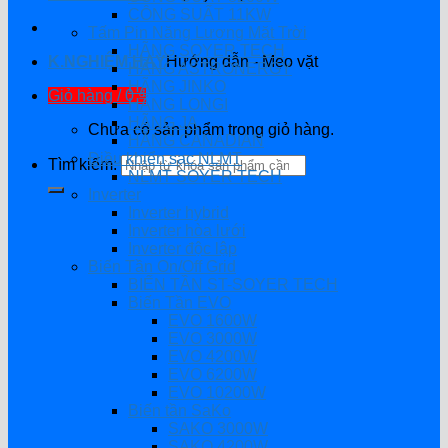
CÔNG SUẤT 11KW
Tấm Pin Năng Lượng Mặt Trời
HÃNG SOYER TECH
K.NGHIỆM HAY
Hướng dẫn - Mẹo vặt
HÃNG ASTRONERGY
HÃNG JINKO
Giỏ hàng /
0
₫
HÃNG LONGI
HÃNG JA
Chưa có sản phẩm trong giỏ hàng.
HÃNG CANADIAN
Điều khiển sạc NLMT
Tìm kiếm:
NLMT SOYER TECH
Inverter
Inverter hybrid
Inverter hòa lưới
Inverter độc lập
Biến Tần On/Off Grid
BIẾN TẦN ST-SOYER TECH
Biến Tần EVO
EVO 1600W
EVO 3000W
EVO 4200W
EVO 6200W
EVO 10200W
Biến tần SaKo
SAKO 3000W
SAKO 4200W