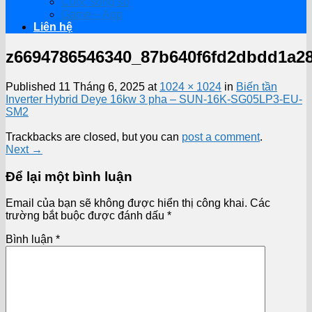
Cuộc sống số
Game – App
Liên hệ
z6694786546340_87b640f6fd2dbdd1a2
Published
11 Tháng 6, 2025
at
1024 × 1024
in
Biến tần
Inverter Hybrid Deye 16kw 3 pha – SUN-16K-SG05LP3-EU-
SM2
Trackbacks are closed, but you can
post a comment
.
Next
→
Để lại một bình luận
Email của bạn sẽ không được hiển thị công khai.
Các
trường bắt buộc được đánh dấu
*
Bình luận
*