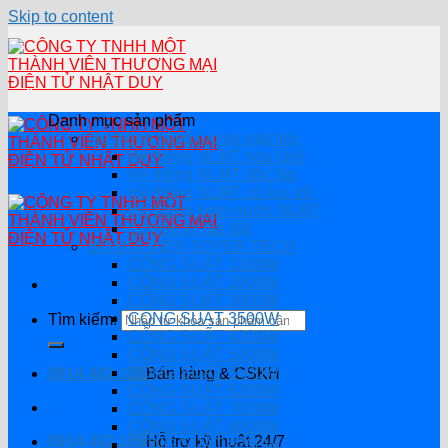
Skip to content
Danh mục sản phẩm
Hệ thống năng lượng mặt trời
Hệ thống NLMT hòa lưới
Hệ thông NLMT độc lập
Hệ thống NLMT có lưu trữ
Hệ thống bơm nước NLMT
Combo tự lắp đặt
BỘ ĐỔI ĐIỆN SOYER TECH
CÔNG SUẤT 1200W
CÔNG SUẤT 2000W
CÔNG SUẤT 3000W
CÔNG SUẤT 3500W
Tìm kiếm:
CÔNG SUẤT 4200W
CÔNG SUẤT 5000W
CÔNG SUẤT 5500W
0914.482.135
Bán hàng & CSKH
CÔNG SUẤT 6200W
CÔNG SUẤT 7000W
CÔNG SUẤT 8000W
0914.482.135
Hỗ trợ kỹ thuật 24/7
CÔNG SUẤT 8200W