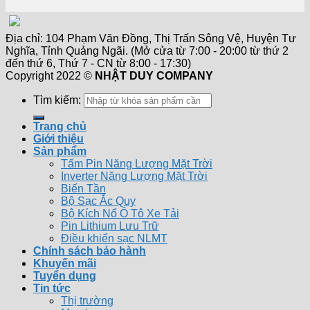
Địa chỉ: 104 Phạm Văn Đồng, Thị Trấn Sông Vệ, Huyện Tư
Nghĩa, Tỉnh Quảng Ngãi. (Mở cửa từ 7:00 - 20:00 từ thứ 2
đến thứ 6, Thứ 7 - CN từ 8:00 - 17:30)
Copyright 2022 ©
NHẬT DUY COMPANY
Tìm kiếm:
Trang chủ
Giới thiệu
Sản phẩm
Tấm Pin Năng Lượng Mặt Trời
Inverter Năng Lượng Mặt Trời
Biến Tần
Bộ Sạc Ắc Quy
Bộ Kích Nổ Ô Tô Xe Tải
Pin Lithium Lưu Trữ
Điều khiển sạc NLMT
Chính sách bảo hành
Khuyến mãi
Tuyển dụng
Tin tức
Thị trường