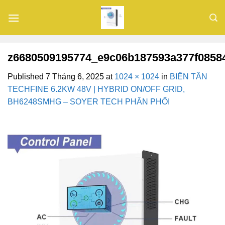
Skip
to
content
z6680509195774_e9c06b187593a377f0858
Published
7 Tháng 6, 2025
at
1024 × 1024
in
BIẾN TẦN
TECHFINE 6.2KW 48V | HYBRID ON/OFF GRID,
BH6248SMHG – SOYER TECH PHÂN PHỐI