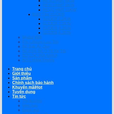
REVO HMT 6KW
REVO HMT 8KW
REVO HMT 11KW
Biến Tần SUOER
SUOER 2.2KW
SUOER 3.2KW
SUOER 4.2KW
SUOER 6.2KW
Modul Wifi
Pin Lithium Lưu Trữ
Bộ Sạc Ắc Quy
Bộ Kích Nổ Ô Tô Xe Tải
BỘ LỌC ĐĨA ARKA
BỘ CHÂM PHÂN
Trang chủ
Giới thiệu
Sản phẩm
Chính sách bảo hành
Khuyến mãi
Tuyển dụng
Tin tức
Thị trường
Mẹo hay
Đánh giá