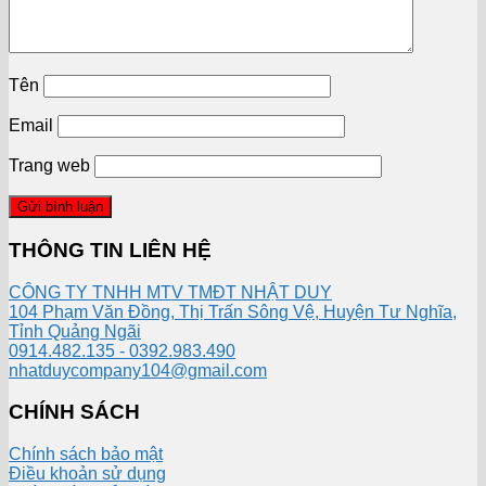
Tên
Email
Trang web
THÔNG TIN LIÊN HỆ
CÔNG TY TNHH MTV TMĐT NHẬT DUY
104 Phạm Văn Đồng, Thị Trấn Sông Vệ, Huyện Tư Nghĩa,
Tỉnh Quảng Ngãi
0914.482.135 - 0392.983.490
nhatduycompany104@gmail.com
CHÍNH SÁCH
Chính sách bảo mật
Điều khoản sử dụng