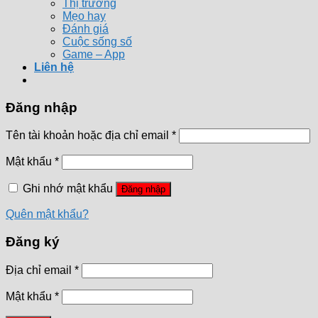
Thị trường
Mẹo hay
Đánh giá
Cuộc sống số
Game – App
Liên hệ
Đăng nhập
Tên tài khoản hoặc địa chỉ email
*
Mật khẩu
*
Ghi nhớ mật khẩu
Đăng nhập
Quên mật khẩu?
Đăng ký
Địa chỉ email
*
Mật khẩu
*