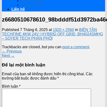
Cuộc sống số
Game – App
Liên hệ
z6680510678610_98bdddf51d3972ba46
Published
7 Tháng 6, 2025
at
1920 × 2560
in
BIẾN TẦN
TECHFINE 4KW 24V | HYBRID OFF GRID, BH4024SMHG
– SOYER TECH PHÂN PHỐI
Trackbacks are closed, but you can
post a comment
.
←
Previous
Next
→
Để lại một bình luận
Email của bạn sẽ không được hiển thị công khai.
Các
trường bắt buộc được đánh dấu
*
Bình luận
*