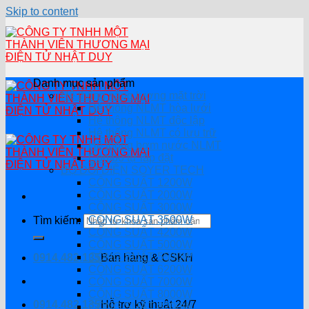
Skip to content
Danh mục sản phẩm
Hệ thống năng lượng mặt trời
Hệ thống NLMT hòa lưới
Hệ thông NLMT độc lập
Hệ thống NLMT có lưu trữ
Hệ thống bơm nước NLMT
Combo tự lắp đặt
BỘ ĐỔI ĐIỆN SOYER TECH
CÔNG SUẤT 1200W
CÔNG SUẤT 2000W
CÔNG SUẤT 3000W
CÔNG SUẤT 3500W
Tìm kiếm:
CÔNG SUẤT 4200W
CÔNG SUẤT 5000W
CÔNG SUẤT 5500W
0914.482.135
Bán hàng & CSKH
CÔNG SUẤT 6200W
CÔNG SUẤT 7000W
CÔNG SUẤT 8000W
0914.482.135
Hỗ trợ kỹ thuật 24/7
CÔNG SUẤT 8200W