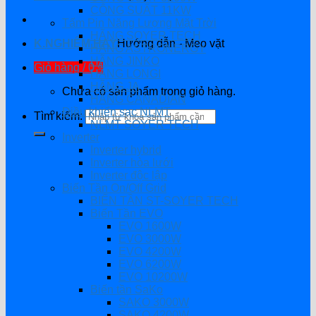
CÔNG SUẤT 11KW
Tấm Pin Năng Lượng Mặt Trời
HÃNG SOYER TECH
K.NGHIỆM HAY
Hướng dẫn - Mẹo vặt
HÃNG ASTRONERGY
HÃNG JINKO
Giỏ hàng /
0
₫
HÃNG LONGI
HÃNG JA
Chưa có sản phẩm trong giỏ hàng.
HÃNG CANADIAN
Điều khiển sạc NLMT
Tìm kiếm:
NLMT SOYER TECH
Inverter
Inverter hybrid
Inverter hòa lưới
Inverter độc lập
Biến Tần On/Off Grid
BIẾN TẦN ST-SOYER TECH
Biến Tần EVO
EVO 1600W
EVO 3000W
EVO 4200W
EVO 6200W
EVO 10200W
Biến tần SaKo
SAKO 3000W
SAKO 4200W