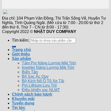
Địa chỉ: 104 Phạm Văn Đồng, Thị Trấn Sông Vệ, Huyện Tư
Nghĩa, Tỉnh Quảng Ngãi. (Mở cửa từ 7:00 - 20:00 từ thứ 2
đến thứ 6, Thứ 7 - CN từ 8:00 - 17:30)
Copyright 2022 ©
NHẬT DUY COMPANY
Tìm kiếm:
Trang chủ
Giới thiệu
Sản phẩm
Tấm Pin Năng Lượng Mặt Trời
Inverter Năng Lượng Mặt Trời
Biến Tần
Bộ Sạc Ắc Quy
Bộ Kích Nổ Ô Tô Xe Tải
Pin Lithium Lưu Trữ
Điều khiển sạc NLMT
Chính sách bảo hành
Khuyến mãi
Tuyển dụng
Tin tức