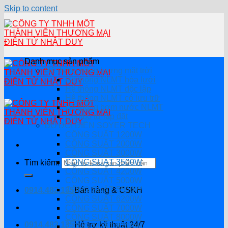
Skip to content
Danh mục sản phẩm
Hệ thống năng lượng mặt trời
Hệ thống NLMT hòa lưới
Hệ thông NLMT độc lập
Hệ thống NLMT có lưu trữ
Hệ thống bơm nước NLMT
Combo tự lắp đặt
BỘ ĐỔI ĐIỆN SOYER TECH
CÔNG SUẤT 1200W
CÔNG SUẤT 2000W
CÔNG SUẤT 3000W
CÔNG SUẤT 3500W
Tìm kiếm:
CÔNG SUẤT 4200W
CÔNG SUẤT 5000W
CÔNG SUẤT 5500W
0914.482.135
Bán hàng & CSKH
CÔNG SUẤT 6200W
CÔNG SUẤT 7000W
CÔNG SUẤT 8000W
0914.482.135
Hỗ trợ kỹ thuật 24/7
CÔNG SUẤT 8200W