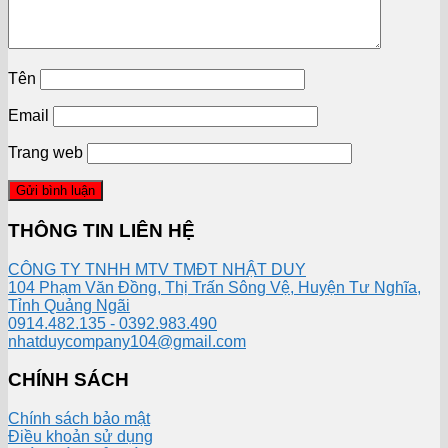
Tên
Email
Trang web
THÔNG TIN LIÊN HỆ
CÔNG TY TNHH MTV TMĐT NHẬT DUY
104 Phạm Văn Đồng, Thị Trấn Sông Vệ, Huyện Tư Nghĩa,
Tỉnh Quảng Ngãi
0914.482.135 - 0392.983.490
nhatduycompany104@gmail.com
CHÍNH SÁCH
Chính sách bảo mật
Điều khoản sử dụng