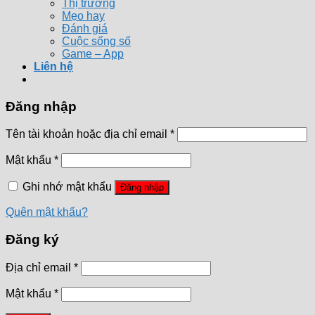
Thị trường
Mẹo hay
Đánh giá
Cuộc sống số
Game – App
Liên hệ
Đăng nhập
Tên tài khoản hoặc địa chỉ email
*
Mật khẩu
*
Ghi nhớ mật khẩu
Đăng nhập
Quên mật khẩu?
Đăng ký
Địa chỉ email
*
Mật khẩu
*