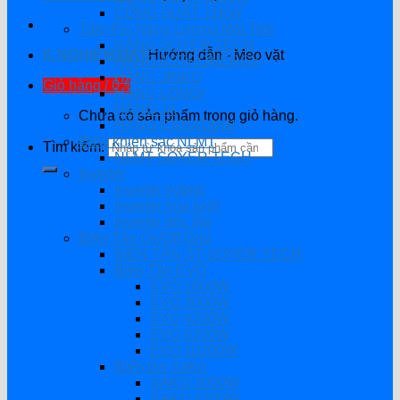
CÔNG SUẤT 11KW
Tấm Pin Năng Lượng Mặt Trời
HÃNG SOYER TECH
K.NGHIỆM HAY
Hướng dẫn - Mẹo vặt
HÃNG ASTRONERGY
HÃNG JINKO
Giỏ hàng /
0
₫
HÃNG LONGI
HÃNG JA
Chưa có sản phẩm trong giỏ hàng.
HÃNG CANADIAN
Điều khiển sạc NLMT
Tìm kiếm:
NLMT SOYER TECH
Inverter
Inverter hybrid
Inverter hòa lưới
Inverter độc lập
Biến Tần On/Off Grid
BIẾN TẦN ST-SOYER TECH
Biến Tần EVO
EVO 1600W
EVO 3000W
EVO 4200W
EVO 6200W
EVO 10200W
Biến tần SaKo
SAKO 3000W
SAKO 4200W