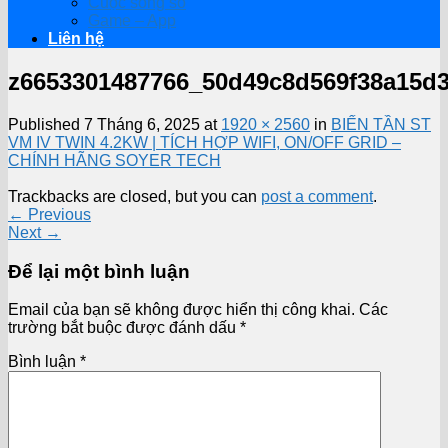
Cuộc sống số
Game – App
Liên hệ
z6653301487766_50d49c8d569f38a15d
Published
7 Tháng 6, 2025
at
1920 × 2560
in
BIẾN TẦN ST
VM IV TWIN 4.2KW | TÍCH HỢP WIFI, ON/OFF GRID –
CHÍNH HÃNG SOYER TECH
Trackbacks are closed, but you can
post a comment
.
←
Previous
Next
→
Để lại một bình luận
Email của bạn sẽ không được hiển thị công khai.
Các
trường bắt buộc được đánh dấu
*
Bình luận
*