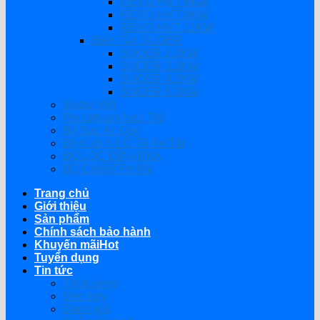
REVO HMT 6KW
REVO HMT 8KW
REVO HMT 11KW
Biến Tần SUOER
SUOER 2.2KW
SUOER 3.2KW
SUOER 4.2KW
SUOER 6.2KW
Modul Wifi
Pin Lithium Lưu Trữ
Bộ Sạc Ắc Quy
Bộ Kích Nổ Ô Tô Xe Tải
BỘ LỌC ĐĨA ARKA
BỘ CHÂM PHÂN
Trang chủ
Giới thiệu
Sản phẩm
Chính sách bảo hành
Khuyến mãi
Tuyển dụng
Tin tức
Thị trường
Mẹo hay
Đánh giá