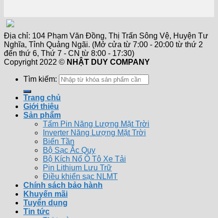
Địa chỉ: 104 Phạm Văn Đồng, Thị Trấn Sông Vệ, Huyện Tư
Nghĩa, Tỉnh Quảng Ngãi. (Mở cửa từ 7:00 - 20:00 từ thứ 2
đến thứ 6, Thứ 7 - CN từ 8:00 - 17:30)
Copyright 2022 ©
NHẬT DUY COMPANY
Tìm kiếm:
Trang chủ
Giới thiệu
Sản phẩm
Tấm Pin Năng Lượng Mặt Trời
Inverter Năng Lượng Mặt Trời
Biến Tần
Bộ Sạc Ắc Quy
Bộ Kích Nổ Ô Tô Xe Tải
Pin Lithium Lưu Trữ
Điều khiển sạc NLMT
Chính sách bảo hành
Khuyến mãi
Tuyển dụng
Tin tức