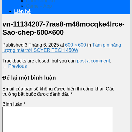
Cuộc sống số
Game – App
Liên hệ
vn-11134207-7ras8-m48mocqke4lrce-
Sao-chep-600×600
Published
3 Tháng 6, 2025
at
600 × 600
in
Tấm pin năng
lượng mặt trời SOYER TECH 450W
Trackbacks are closed, but you can
post a comment
.
←
Previous
Để lại một bình luận
Email của bạn sẽ không được hiển thị công khai.
Các
trường bắt buộc được đánh dấu
*
Bình luận
*