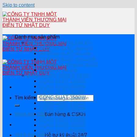
Skip to content
Danh mục sản phẩm
Hệ thống năng lượng mặt trời
Hệ thống NLMT hòa lưới
Hệ thông NLMT độc lập
Hệ thống NLMT có lưu trữ
Hệ thống bơm nước NLMT
Combo tự lắp đặt
BỘ ĐỔI ĐIỆN SOYER TECH
CÔNG SUẤT 1200W
CÔNG SUẤT 2000W
CÔNG SUẤT 3000W
CÔNG SUẤT 3500W
Tìm kiếm:
CÔNG SUẤT 4200W
CÔNG SUẤT 5000W
CÔNG SUẤT 5500W
0914.482.135
Bán hàng & CSKH
CÔNG SUẤT 6200W
CÔNG SUẤT 7000W
CÔNG SUẤT 8000W
0914.482.135
Hỗ trợ kỹ thuật 24/7
CÔNG SUẤT 8200W