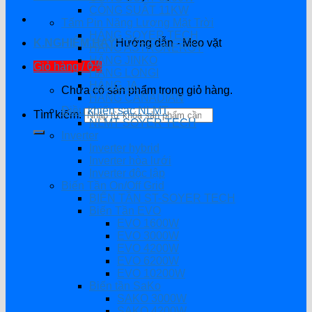
CÔNG SUẤT 11KW
Tấm Pin Năng Lượng Mặt Trời
HÃNG SOYER TECH
K.NGHIỆM HAY
Hướng dẫn - Mẹo vặt
HÃNG ASTRONERGY
HÃNG JINKO
Giỏ hàng /
0
₫
HÃNG LONGI
HÃNG JA
Chưa có sản phẩm trong giỏ hàng.
HÃNG CANADIAN
Điều khiển sạc NLMT
Tìm kiếm:
NLMT SOYER TECH
Inverter
Inverter hybrid
Inverter hòa lưới
Inverter độc lập
Biến Tần On/Off Grid
BIẾN TẦN ST-SOYER TECH
Biến Tần EVO
EVO 1600W
EVO 3000W
EVO 4200W
EVO 6200W
EVO 10200W
Biến tần SaKo
SAKO 3000W
SAKO 4200W