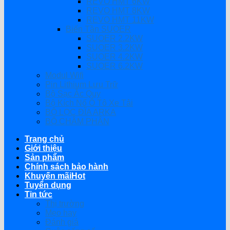
REVO HMT 6KW
REVO HMT 8KW
REVO HMT 11KW
Biến Tần SUOER
SUOER 2.2KW
SUOER 3.2KW
SUOER 4.2KW
SUOER 6.2KW
Modul Wifi
Pin Lithium Lưu Trữ
Bộ Sạc Ắc Quy
Bộ Kích Nổ Ô Tô Xe Tải
BỘ LỌC ĐĨA ARKA
BỘ CHÂM PHÂN
Trang chủ
Giới thiệu
Sản phẩm
Chính sách bảo hành
Khuyến mãi
Tuyển dụng
Tin tức
Thị trường
Mẹo hay
Đánh giá