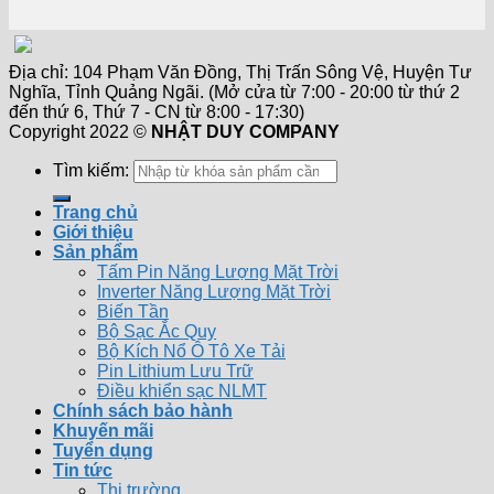
Địa chỉ: 104 Phạm Văn Đồng, Thị Trấn Sông Vệ, Huyện Tư
Nghĩa, Tỉnh Quảng Ngãi. (Mở cửa từ 7:00 - 20:00 từ thứ 2
đến thứ 6, Thứ 7 - CN từ 8:00 - 17:30)
Copyright 2022 ©
NHẬT DUY COMPANY
Tìm kiếm:
Trang chủ
Giới thiệu
Sản phẩm
Tấm Pin Năng Lượng Mặt Trời
Inverter Năng Lượng Mặt Trời
Biến Tần
Bộ Sạc Ắc Quy
Bộ Kích Nổ Ô Tô Xe Tải
Pin Lithium Lưu Trữ
Điều khiển sạc NLMT
Chính sách bảo hành
Khuyến mãi
Tuyển dụng
Tin tức
Thị trường