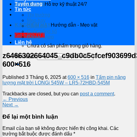
Tuyển dụng
0914.482.135
Hỗ trợ kỹ thuật 24/7
Tin tức
Thị trường
Mẹo hay
K.NGHIỆM HAY
Hướng dẫn - Mẹo vặt
Đánh giá
Cuộc sống số
Giỏ hàng /
0
₫
Game – App
Liên hệ
Chưa có sản phẩm trong giỏ hàng.
z6466302664045_c9db0c5cfcef903699d
Tìm kiếm:
600×516
Published
3 Tháng 6, 2025
at
600 × 516
in
Tấm pin năng
lượng mặt trời LONGi 545W – LR5-72HBD-545M
Trackbacks are closed, but you can
post a comment
.
←
Previous
Next
→
Để lại một bình luận
Email của bạn sẽ không được hiển thị công khai.
Các
trường bắt buộc được đánh dấu
*