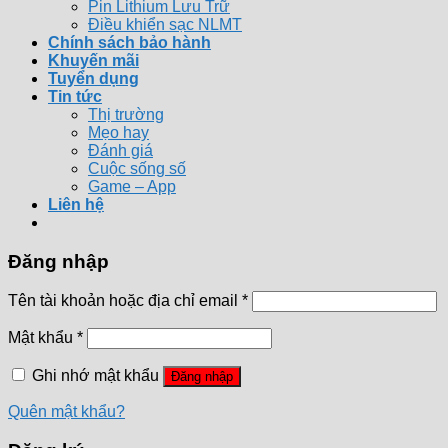
Pin Lithium Lưu Trữ
Điều khiển sạc NLMT
Chính sách bảo hành
Khuyến mãi
Tuyển dụng
Tin tức
Thị trường
Mẹo hay
Đánh giá
Cuộc sống số
Game – App
Liên hệ
Đăng nhập
Tên tài khoản hoặc địa chỉ email
*
Mật khẩu
*
Ghi nhớ mật khẩu
Đăng nhập
Quên mật khẩu?