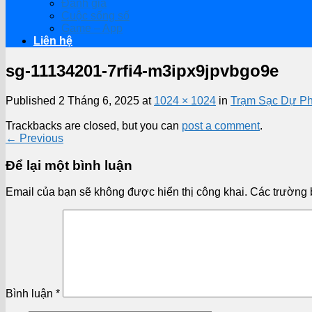
Đánh giá
Cuộc sống số
Game – App
Liên hệ
sg-11134201-7rfi4-m3ipx9jpvbgo9e
Published
2 Tháng 6, 2025
at
1024 × 1024
in
Trạm Sạc Dự Ph
Trackbacks are closed, but you can
post a comment
.
←
Previous
Để lại một bình luận
Email của bạn sẽ không được hiển thị công khai.
Các trường 
Bình luận
*