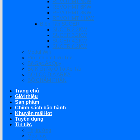
REVO HMT 4KW
REVO HMT 6KW
REVO HMT 8KW
REVO HMT 11KW
Biến Tần SUOER
SUOER 2.2KW
SUOER 3.2KW
SUOER 4.2KW
SUOER 6.2KW
Modul Wifi
Pin Lithium Lưu Trữ
Bộ Sạc Ắc Quy
Bộ Kích Nổ Ô Tô Xe Tải
BỘ LỌC ĐĨA ARKA
BỘ CHÂM PHÂN
Trang chủ
Giới thiệu
Sản phẩm
Chính sách bảo hành
Khuyến mãi
Tuyển dụng
Tin tức
Thị trường
Mẹo hay