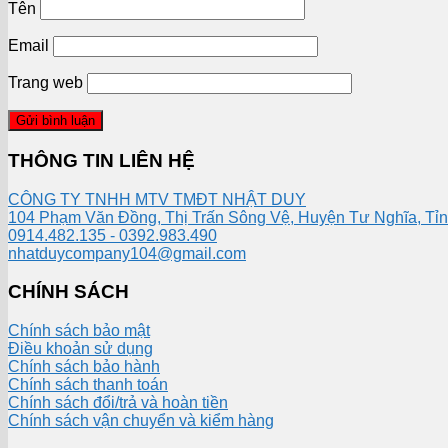
Tên
Email
Trang web
THÔNG TIN LIÊN HỆ
CÔNG TY TNHH MTV TMĐT NHẬT DUY
104 Phạm Văn Đồng, Thị Trấn Sông Vệ, Huyện Tư Nghĩa, Tỉ
0914.482.135 - 0392.983.490
nhatduycompany104@gmail.com
CHÍNH SÁCH
Chính sách bảo mật
Điều khoản sử dụng
Chính sách bảo hành
Chính sách thanh toán
Chính sách đổi/trả và hoàn tiền
Chính sách vận chuyển và kiểm hàng