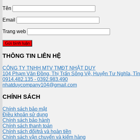
Tên
Email
Trang web
THÔNG TIN LIÊN HỆ
CÔNG TY TNHH MTV TMĐT NHẬT DUY
104 Phạm Văn Đồng, Thị Trấn Sông Vệ, Huyện Tư Nghĩa, Tỉ
0914.482.135 - 0392.983.490
nhatduycompany104@gmail.com
CHÍNH SÁCH
Chính sách bảo mật
Điều khoản sử dụng
Chính sách bảo hành
Chính sách thanh toán
Chính sách đổi/trả và hoàn tiền
Chính sách vận chuyển và kiểm hàng