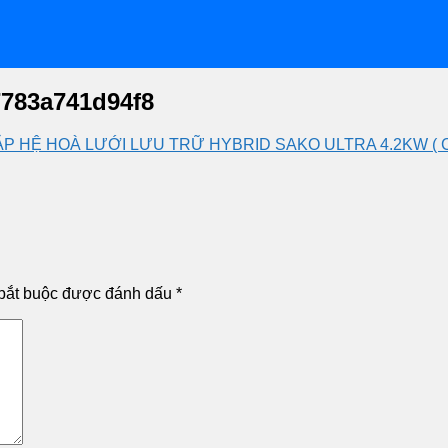
7783a741d94f8
́P HỆ HOÀ LƯỚI LƯU TRỮ HYBRID SAKO ULTRA 4.2KW ( 
bắt buộc được đánh dấu
*