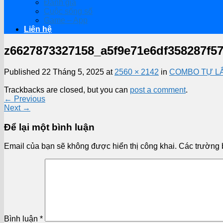
Đánh giá
Cuộc sống số
Game – App
Liên hệ
z6627873327158_a5f9e71e6df358287f5
Published
22 Tháng 5, 2025
at
2560 × 2142
in
COMBO TỰ LĂ
Trackbacks are closed, but you can
post a comment
.
←
Previous
Next
→
Để lại một bình luận
Email của bạn sẽ không được hiển thị công khai.
Các trường 
Bình luận
*