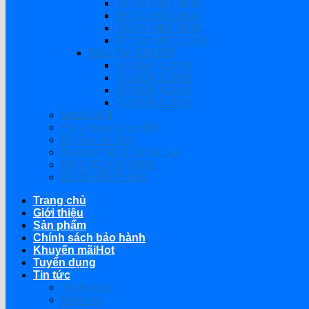
REVO HMT 4KW
REVO HMT 6KW
REVO HMT 8KW
REVO HMT 11KW
Biến Tần SUOER
SUOER 2.2KW
SUOER 3.2KW
SUOER 4.2KW
SUOER 6.2KW
Modul Wifi
Pin Lithium Lưu Trữ
Bộ Sạc Ắc Quy
Bộ Kích Nổ Ô Tô Xe Tải
BỘ LỌC ĐĨA ARKA
BỘ CHÂM PHÂN
Trang chủ
Giới thiệu
Sản phẩm
Chính sách bảo hành
Khuyến mãi
Tuyển dụng
Tin tức
Thị trường
Mẹo hay