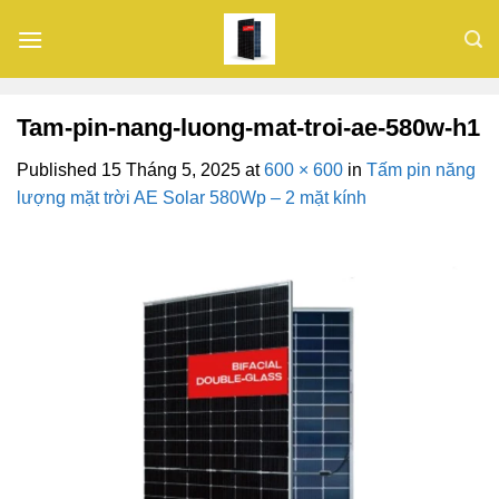
Skip
to
content
Tam-pin-nang-luong-mat-troi-ae-580w-h1
Published
15 Tháng 5, 2025
at
600 × 600
in
Tấm pin năng
lượng mặt trời AE Solar 580Wp – 2 mặt kính