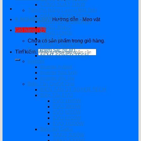
CÔNG SUẤT 11KW
Tấm Pin Năng Lượng Mặt Trời
HÃNG SOYER TECH
K.NGHIỆM HAY
Hướng dẫn - Mẹo vặt
HÃNG ASTRONERGY
HÃNG JINKO
Giỏ hàng /
0
₫
HÃNG LONGI
HÃNG JA
Chưa có sản phẩm trong giỏ hàng.
HÃNG CANADIAN
Điều khiển sạc NLMT
Tìm kiếm:
NLMT SOYER TECH
Inverter
Inverter hybrid
Inverter hòa lưới
Inverter độc lập
Biến Tần On/Off Grid
BIẾN TẦN ST-SOYER TECH
Biến Tần EVO
EVO 1600W
EVO 3000W
EVO 4200W
EVO 6200W
EVO 10200W
Biến tần SaKo
SAKO 3000W
SAKO 4200W