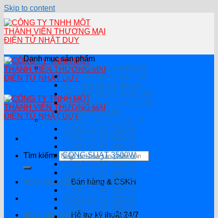
Skip to content
Danh mục sản phẩm
Hệ thống năng lượng mặt trời
Hệ thống NLMT hòa lưới
Hệ thông NLMT độc lập
Hệ thống NLMT có lưu trữ
Hệ thống bơm nước NLMT
Combo tự lắp đặt
BỘ ĐỔI ĐIỆN SOYER TECH
CÔNG SUẤT 1200W
CÔNG SUẤT 2000W
CÔNG SUẤT 3000W
CÔNG SUẤT 3500W
Tìm kiếm:
CÔNG SUẤT 4200W
CÔNG SUẤT 5000W
CÔNG SUẤT 5500W
0914.482.135
Bán hàng & CSKH
CÔNG SUẤT 6200W
CÔNG SUẤT 7000W
CÔNG SUẤT 8000W
0914.482.135
Hỗ trợ kỹ thuật 24/7
CÔNG SUẤT 8200W