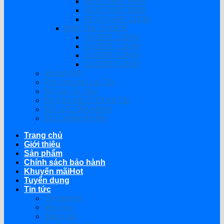
REVO HMT 6KW
REVO HMT 8KW
REVO HMT 11KW
Biến Tần SUOER
SUOER 2.2KW
SUOER 3.2KW
SUOER 4.2KW
SUOER 6.2KW
Modul Wifi
Pin Lithium Lưu Trữ
Bộ Sạc Ắc Quy
Bộ Kích Nổ Ô Tô Xe Tải
BỘ LỌC ĐĨA ARKA
BỘ CHÂM PHÂN
Trang chủ
Giới thiệu
Sản phẩm
Chính sách bảo hành
Khuyến mãi
Tuyển dụng
Tin tức
Thị trường
Mẹo hay
Đánh giá