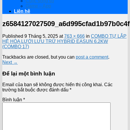
Cuộc sống số
Game – App
Liên hệ
z6584127027509_a6d995cfad1b97b0c4
Published
9 Tháng 5, 2025
at
763 × 666
in
COMBO TỰ LẮP
HỆ HÒA LƯỚI LƯU TRỮ HYBRID EASUN 6.2KW
(COMBO 17)
Trackbacks are closed, but you can
post a comment
.
Next
→
Để lại một bình luận
Email của bạn sẽ không được hiển thị công khai.
Các
trường bắt buộc được đánh dấu
*
Bình luận
*