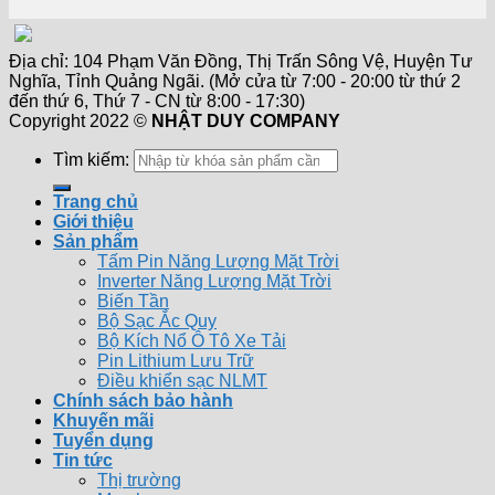
Địa chỉ: 104 Phạm Văn Đồng, Thị Trấn Sông Vệ, Huyện Tư
Nghĩa, Tỉnh Quảng Ngãi. (Mở cửa từ 7:00 - 20:00 từ thứ 2
đến thứ 6, Thứ 7 - CN từ 8:00 - 17:30)
Copyright 2022 ©
NHẬT DUY COMPANY
Tìm kiếm:
Trang chủ
Giới thiệu
Sản phẩm
Tấm Pin Năng Lượng Mặt Trời
Inverter Năng Lượng Mặt Trời
Biến Tần
Bộ Sạc Ắc Quy
Bộ Kích Nổ Ô Tô Xe Tải
Pin Lithium Lưu Trữ
Điều khiển sạc NLMT
Chính sách bảo hành
Khuyến mãi
Tuyển dụng
Tin tức
Thị trường