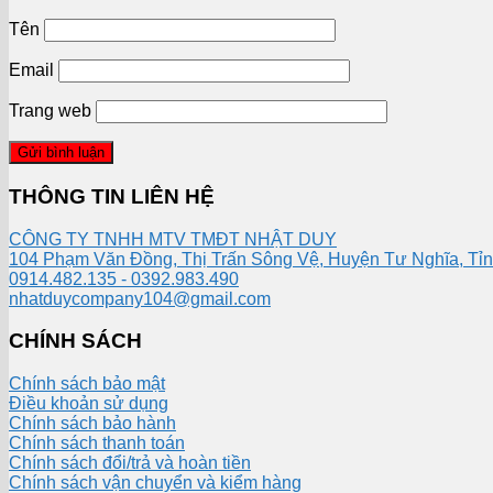
Tên
Email
Trang web
THÔNG TIN LIÊN HỆ
CÔNG TY TNHH MTV TMĐT NHẬT DUY
104 Phạm Văn Đồng, Thị Trấn Sông Vệ, Huyện Tư Nghĩa, Tỉ
0914.482.135 - 0392.983.490
nhatduycompany104@gmail.com
CHÍNH SÁCH
Chính sách bảo mật
Điều khoản sử dụng
Chính sách bảo hành
Chính sách thanh toán
Chính sách đổi/trả và hoàn tiền
Chính sách vận chuyển và kiểm hàng