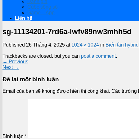
Đánh giá
Cuộc sống số
Game – App
Liên hệ
sg-11134201-7rd6a-lwfv89nw3mhh5d
Published
26 Tháng 4, 2025
at
1024 × 1024
in
Biến tần hybr
Trackbacks are closed, but you can
post a comment
.
←
Previous
Next
→
Để lại một bình luận
Email của bạn sẽ không được hiển thị công khai.
Các trường 
Bình luận
*