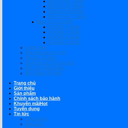
REVO HMT 4KW
REVO HMT 6KW
REVO HMT 8KW
REVO HMT 11KW
Biến Tần SUOER
SUOER 2.2KW
SUOER 3.2KW
SUOER 4.2KW
SUOER 6.2KW
Modul Wifi
Pin Lithium Lưu Trữ
Bộ Sạc Ắc Quy
Bộ Kích Nổ Ô Tô Xe Tải
BỘ LỌC ĐĨA ARKA
BỘ CHÂM PHÂN
Trang chủ
Giới thiệu
Sản phẩm
Chính sách bảo hành
Khuyến mãi
Tuyển dụng
Tin tức
Thị trường
Mẹo hay