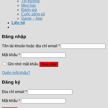
Thị trường
Mẹo hay
Đánh giá
Cuộc sống số
Game – App
Liên hệ
Đăng nhập
Tên tài khoản hoặc địa chỉ email
*
Mật khẩu
*
Ghi nhớ mật khẩu
Đăng nhập
Quên mật khẩu?
Đăng ký
Địa chỉ email
*
Mật khẩu
*