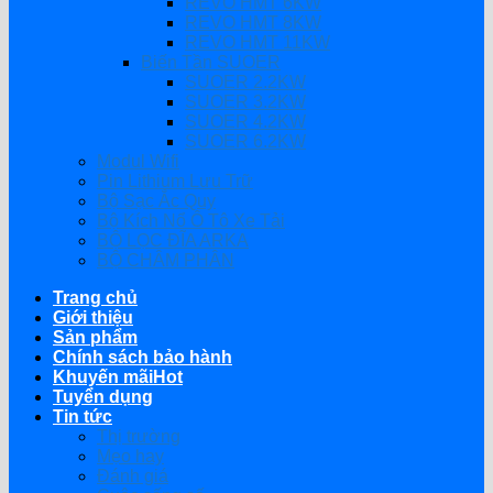
REVO HMT 6KW
REVO HMT 8KW
REVO HMT 11KW
Biến Tần SUOER
SUOER 2.2KW
SUOER 3.2KW
SUOER 4.2KW
SUOER 6.2KW
Modul Wifi
Pin Lithium Lưu Trữ
Bộ Sạc Ắc Quy
Bộ Kích Nổ Ô Tô Xe Tải
BỘ LỌC ĐĨA ARKA
BỘ CHÂM PHÂN
Trang chủ
Giới thiệu
Sản phẩm
Chính sách bảo hành
Khuyến mãi
Tuyển dụng
Tin tức
Thị trường
Mẹo hay
Đánh giá