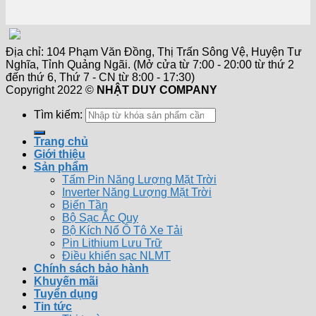
Địa chỉ: 104 Phạm Văn Đồng, Thị Trấn Sông Vệ, Huyện Tư
Nghĩa, Tỉnh Quảng Ngãi. (Mở cửa từ 7:00 - 20:00 từ thứ 2
đến thứ 6, Thứ 7 - CN từ 8:00 - 17:30)
Copyright 2022 ©
NHẬT DUY COMPANY
Tìm kiếm:
Trang chủ
Giới thiệu
Sản phẩm
Tấm Pin Năng Lượng Mặt Trời
Inverter Năng Lượng Mặt Trời
Biến Tần
Bộ Sạc Ắc Quy
Bộ Kích Nổ Ô Tô Xe Tải
Pin Lithium Lưu Trữ
Điều khiển sạc NLMT
Chính sách bảo hành
Khuyến mãi
Tuyển dụng
Tin tức