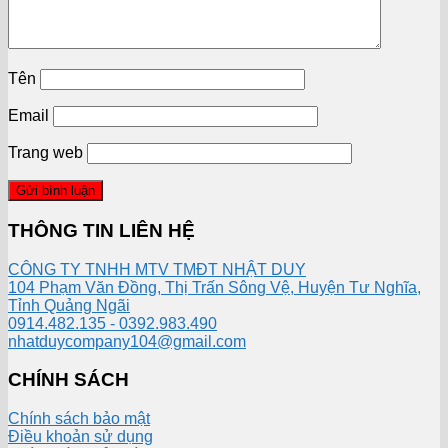
Tên
Email
Trang web
THÔNG TIN LIÊN HỆ
CÔNG TY TNHH MTV TMĐT NHẬT DUY
104 Phạm Văn Đồng, Thị Trấn Sông Vệ, Huyện Tư Nghĩa,
Tỉnh Quảng Ngãi
0914.482.135 - 0392.983.490
nhatduycompany104@gmail.com
CHÍNH SÁCH
Chính sách bảo mật
Điều khoản sử dụng