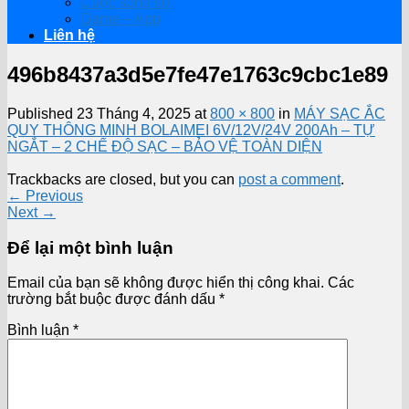
Cuộc sống số
Game – App
Liên hệ
496b8437a3d5e7fe47e1763c9cbc1e89
Published
23 Tháng 4, 2025
at
800 × 800
in
MÁY SẠC ẮC
QUY THÔNG MINH BOLAIMEI 6V/12V/24V 200Ah – TỰ
NGẮT – 2 CHẾ ĐỘ SẠC – BẢO VỆ TOÀN DIỆN
Trackbacks are closed, but you can
post a comment
.
←
Previous
Next
→
Để lại một bình luận
Email của bạn sẽ không được hiển thị công khai.
Các
trường bắt buộc được đánh dấu
*
Bình luận
*