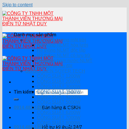
Skip to content
Danh mục sản phẩm
Hệ thống năng lượng mặt trời
Hệ thống NLMT hòa lưới
Hệ thông NLMT độc lập
Hệ thống NLMT có lưu trữ
Hệ thống bơm nước NLMT
Combo tự lắp đặt
BỘ ĐỔI ĐIỆN SOYER TECH
CÔNG SUẤT 1200W
CÔNG SUẤT 2000W
CÔNG SUẤT 3000W
CÔNG SUẤT 3500W
Tìm kiếm:
CÔNG SUẤT 4200W
CÔNG SUẤT 5000W
CÔNG SUẤT 5500W
0914.482.135
Bán hàng & CSKH
CÔNG SUẤT 6200W
CÔNG SUẤT 7000W
CÔNG SUẤT 8000W
0914.482.135
Hỗ trợ kỹ thuật 24/7
CÔNG SUẤT 8200W