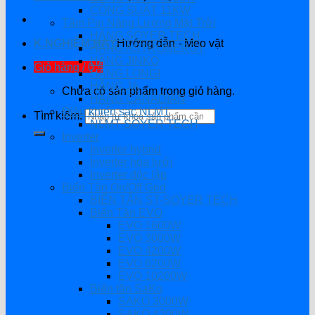
CÔNG SUẤT 11KW
Tấm Pin Năng Lượng Mặt Trời
HÃNG SOYER TECH
K.NGHIỆM HAY
Hướng dẫn - Mẹo vặt
HÃNG ASTRONERGY
HÃNG JINKO
Giỏ hàng /
0
₫
HÃNG LONGI
HÃNG JA
Chưa có sản phẩm trong giỏ hàng.
HÃNG CANADIAN
Điều khiển sạc NLMT
Tìm kiếm:
NLMT SOYER TECH
Inverter
Inverter hybrid
Inverter hòa lưới
Inverter độc lập
Biến Tần On/Off Grid
BIẾN TẦN ST-SOYER TECH
Biến Tần EVO
EVO 1600W
EVO 3000W
EVO 4200W
EVO 6200W
EVO 10200W
Biến tần SaKo
SAKO 3000W
SAKO 4200W