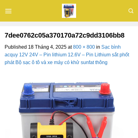
Skip
to
content
7dee0762c05a370170a72c9dd3106bb8
Published
18 Tháng 4, 2025
at
800 × 800
in
Sạc bình
acquy 12V 24V – Pin lithium 12.6V – Pin Lithium sắt phốt
phát Bộ sạc ô tô và xe máy có khử sunfat thông