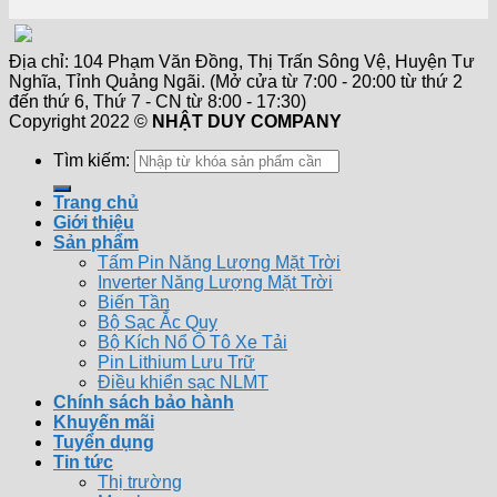
Địa chỉ: 104 Phạm Văn Đồng, Thị Trấn Sông Vệ, Huyện Tư
Nghĩa, Tỉnh Quảng Ngãi. (Mở cửa từ 7:00 - 20:00 từ thứ 2
đến thứ 6, Thứ 7 - CN từ 8:00 - 17:30)
Copyright 2022 ©
NHẬT DUY COMPANY
Tìm kiếm:
Trang chủ
Giới thiệu
Sản phẩm
Tấm Pin Năng Lượng Mặt Trời
Inverter Năng Lượng Mặt Trời
Biến Tần
Bộ Sạc Ắc Quy
Bộ Kích Nổ Ô Tô Xe Tải
Pin Lithium Lưu Trữ
Điều khiển sạc NLMT
Chính sách bảo hành
Khuyến mãi
Tuyển dụng
Tin tức
Thị trường