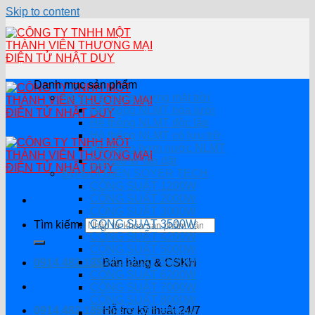
Skip to content
Danh mục sản phẩm
Hệ thống năng lượng mặt trời
Hệ thống NLMT hòa lưới
Hệ thông NLMT độc lập
Hệ thống NLMT có lưu trữ
Hệ thống bơm nước NLMT
Combo tự lắp đặt
BỘ ĐỔI ĐIỆN SOYER TECH
CÔNG SUẤT 1200W
CÔNG SUẤT 2000W
CÔNG SUẤT 3000W
CÔNG SUẤT 3500W
Tìm kiếm:
CÔNG SUẤT 4200W
CÔNG SUẤT 5000W
CÔNG SUẤT 5500W
0914.482.135
Bán hàng & CSKH
CÔNG SUẤT 6200W
CÔNG SUẤT 7000W
CÔNG SUẤT 8000W
0914.482.135
Hỗ trợ kỹ thuật 24/7
CÔNG SUẤT 8200W