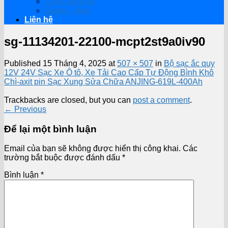
Cuộc sống số
Game – App
Liên hệ
sg-11134201-22100-mcpt2st9a0iv90
Published
15 Tháng 4, 2025
at
507 × 507
in
Bộ sạc ắc quy
12V 24V Sạc Xe Ô tô, Xe Tải Cao Cấp Tự Động Bình Khô
Chì-axit pin Sạc Xung Sửa Chữa ANJING-619L-400Ah
Trackbacks are closed, but you can
post a comment
.
←
Previous
Để lại một bình luận
Email của bạn sẽ không được hiển thị công khai.
Các
trường bắt buộc được đánh dấu
*
Bình luận
*