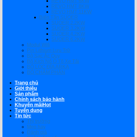
REVO HMT 6KW
REVO HMT 8KW
REVO HMT 11KW
Biến Tần SUOER
SUOER 2.2KW
SUOER 3.2KW
SUOER 4.2KW
SUOER 6.2KW
Modul Wifi
Pin Lithium Lưu Trữ
Bộ Sạc Ắc Quy
Bộ Kích Nổ Ô Tô Xe Tải
BỘ LỌC ĐĨA ARKA
BỘ CHÂM PHÂN
Trang chủ
Giới thiệu
Sản phẩm
Chính sách bảo hành
Khuyến mãi
Tuyển dụng
Tin tức
Thị trường
Mẹo hay
Đánh giá