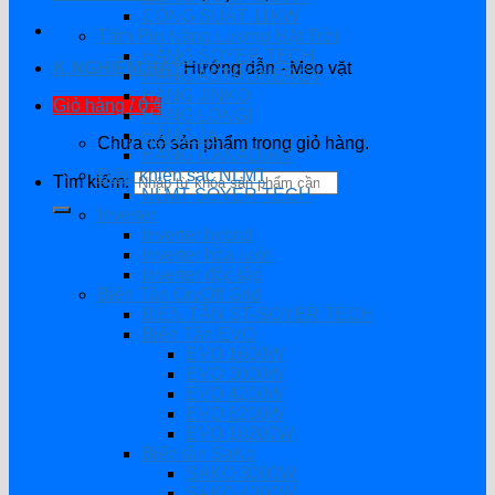
CÔNG SUẤT 11KW
Tấm Pin Năng Lượng Mặt Trời
HÃNG SOYER TECH
K.NGHIỆM HAY
Hướng dẫn - Mẹo vặt
HÃNG ASTRONERGY
HÃNG JINKO
Giỏ hàng /
0
₫
HÃNG LONGI
HÃNG JA
Chưa có sản phẩm trong giỏ hàng.
HÃNG CANADIAN
Điều khiển sạc NLMT
Tìm kiếm:
NLMT SOYER TECH
Inverter
Inverter hybrid
Inverter hòa lưới
Inverter độc lập
Biến Tần On/Off Grid
BIẾN TẦN ST-SOYER TECH
Biến Tần EVO
EVO 1600W
EVO 3000W
EVO 4200W
EVO 6200W
EVO 10200W
Biến tần SaKo
SAKO 3000W
SAKO 4200W