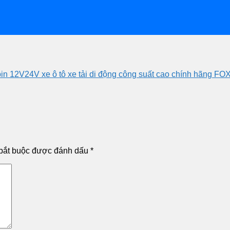
in 12V24V xe ô tô xe tải di động công suất cao chính hãng 
bắt buộc được đánh dấu
*