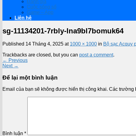
Đánh giá
Cuộc sống số
Game – App
Liên hệ
sg-11134201-7rbly-lna9bl7bomuk64
Published
14 Tháng 4, 2025
at
1000 × 1000
in
Bộ sạc Acquy p
Trackbacks are closed, but you can
post a comment
.
←
Previous
Next
→
Để lại một bình luận
Email của bạn sẽ không được hiển thị công khai.
Các trường 
Bình luận
*