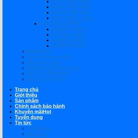
REVO HMT 4KW
REVO HMT 6KW
REVO HMT 8KW
REVO HMT 11KW
Biến Tần SUOER
SUOER 2.2KW
SUOER 3.2KW
SUOER 4.2KW
SUOER 6.2KW
Modul Wifi
Pin Lithium Lưu Trữ
Bộ Sạc Ắc Quy
Bộ Kích Nổ Ô Tô Xe Tải
BỘ LỌC ĐĨA ARKA
BỘ CHÂM PHÂN
Trang chủ
Giới thiệu
Sản phẩm
Chính sách bảo hành
Khuyến mãi
Tuyển dụng
Tin tức
Thị trường
Mẹo hay