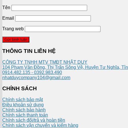
Tên
Email
Trang web
THÔNG TIN LIÊN HỆ
CÔNG TY TNHH MTV TMĐT NHẬT DUY
104 Phạm Văn Đồng, Thị Trấn Sông Vệ, Huyện Tư Nghĩa, Tỉ
0914.482.135 - 0392.983.490
nhatduycompany104@gmail.com
CHÍNH SÁCH
Chính sách bảo mật
Điều khoản sử dụng
Chính sách bảo hành
Chính sách thanh toán
Chính sách đổi/trả và hoàn tiền
Chính sách vận chuyển và kiểm hàng