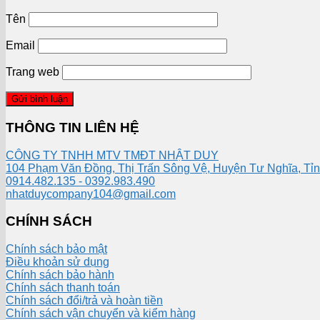
Tên
Email
Trang web
THÔNG TIN LIÊN HỆ
CÔNG TY TNHH MTV TMĐT NHẬT DUY
104 Phạm Văn Đồng, Thị Trấn Sông Vệ, Huyện Tư Nghĩa, Tỉ
0914.482.135 - 0392.983.490
nhatduycompany104@gmail.com
CHÍNH SÁCH
Chính sách bảo mật
Điều khoản sử dụng
Chính sách bảo hành
Chính sách thanh toán
Chính sách đổi/trả và hoàn tiền
Chính sách vận chuyển và kiểm hàng