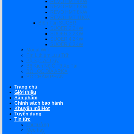
REVO HMT 4KW
REVO HMT 6KW
REVO HMT 8KW
REVO HMT 11KW
Biến Tần SUOER
SUOER 2.2KW
SUOER 3.2KW
SUOER 4.2KW
SUOER 6.2KW
Modul Wifi
Pin Lithium Lưu Trữ
Bộ Sạc Ắc Quy
Bộ Kích Nổ Ô Tô Xe Tải
BỘ LỌC ĐĨA ARKA
BỘ CHÂM PHÂN
Trang chủ
Giới thiệu
Sản phẩm
Chính sách bảo hành
Khuyến mãi
Tuyển dụng
Tin tức
Thị trường
Mẹo hay