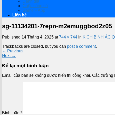
Đánh giá
Cuộc sống số
Game – App
Liên hệ
sg-11134201-7repn-m2emuggbod2z05
Published
14 Tháng 4, 2025
at
744 × 744
in
KICH BÌNH ẮC QUY 
Trackbacks are closed, but you can
post a comment
.
←
Previous
Next
→
Để lại một bình luận
Email của bạn sẽ không được hiển thị công khai.
Các trường 
Bình luận
*