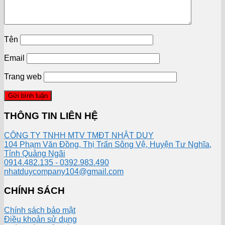
Tên
Email
Trang web
THÔNG TIN LIÊN HỆ
CÔNG TY TNHH MTV TMĐT NHẬT DUY
104 Phạm Văn Đồng, Thị Trấn Sông Vệ, Huyện Tư Nghĩa,
Tỉnh Quảng Ngãi
0914.482.135 - 0392.983.490
nhatduycompany104@gmail.com
CHÍNH SÁCH
Chính sách bảo mật
Điều khoản sử dụng