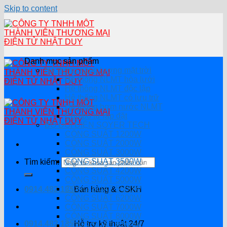
Skip to content
Danh mục sản phẩm
Hệ thống năng lượng mặt trời
Hệ thống NLMT hòa lưới
Hệ thông NLMT độc lập
Hệ thống NLMT có lưu trữ
Hệ thống bơm nước NLMT
Combo tự lắp đặt
BỘ ĐỔI ĐIỆN SOYER TECH
CÔNG SUẤT 1200W
CÔNG SUẤT 2000W
CÔNG SUẤT 3000W
CÔNG SUẤT 3500W
Tìm kiếm:
CÔNG SUẤT 4200W
CÔNG SUẤT 5000W
CÔNG SUẤT 5500W
0914.482.135
Bán hàng & CSKH
CÔNG SUẤT 6200W
CÔNG SUẤT 7000W
CÔNG SUẤT 8000W
0914.482.135
Hỗ trợ kỹ thuật 24/7
CÔNG SUẤT 8200W