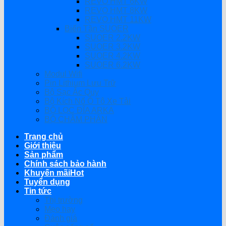
REVO HMT 6KW
REVO HMT 8KW
REVO HMT 11KW
Biến Tần SUOER
SUOER 2.2KW
SUOER 3.2KW
SUOER 4.2KW
SUOER 6.2KW
Modul Wifi
Pin Lithium Lưu Trữ
Bộ Sạc Ắc Quy
Bộ Kích Nổ Ô Tô Xe Tải
BỘ LỌC ĐĨA ARKA
BỘ CHÂM PHÂN
Trang chủ
Giới thiệu
Sản phẩm
Chính sách bảo hành
Khuyến mãi
Tuyển dụng
Tin tức
Thị trường
Mẹo hay
Đánh giá