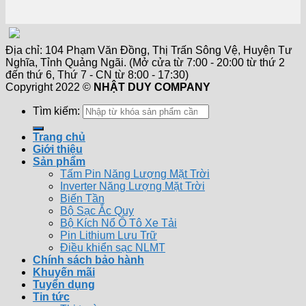
Địa chỉ: 104 Phạm Văn Đồng, Thị Trấn Sông Vệ, Huyện Tư
Nghĩa, Tỉnh Quảng Ngãi. (Mở cửa từ 7:00 - 20:00 từ thứ 2
đến thứ 6, Thứ 7 - CN từ 8:00 - 17:30)
Copyright 2022 ©
NHẬT DUY COMPANY
Tìm kiếm:
Trang chủ
Giới thiệu
Sản phẩm
Tấm Pin Năng Lượng Mặt Trời
Inverter Năng Lượng Mặt Trời
Biến Tần
Bộ Sạc Ắc Quy
Bộ Kích Nổ Ô Tô Xe Tải
Pin Lithium Lưu Trữ
Điều khiển sạc NLMT
Chính sách bảo hành
Khuyến mãi
Tuyển dụng
Tin tức