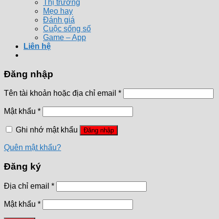
Thị trường
Mẹo hay
Đánh giá
Cuộc sống số
Game – App
Liên hệ
Đăng nhập
Tên tài khoản hoặc địa chỉ email
*
Mật khẩu
*
Ghi nhớ mật khẩu
Đăng nhập
Quên mật khẩu?
Đăng ký
Địa chỉ email
*
Mật khẩu
*