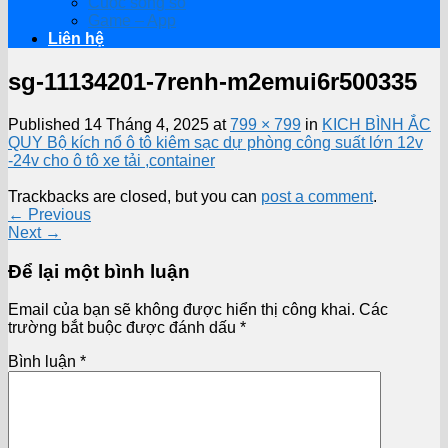
Cuộc sống số
Game – App
Liên hệ
sg-11134201-7renh-m2emui6r500335
Published
14 Tháng 4, 2025
at
799 × 799
in
KICH BÌNH ẮC
QUY Bộ kích nổ ô tô kiêm sạc dự phòng công suất lớn 12v
-24v cho ô tô xe tải ,container
Trackbacks are closed, but you can
post a comment
.
←
Previous
Next
→
Để lại một bình luận
Email của bạn sẽ không được hiển thị công khai.
Các
trường bắt buộc được đánh dấu
*
Bình luận
*