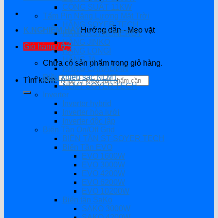
CÔNG SUẤT 11KW
Tấm Pin Năng Lượng Mặt Trời
HÃNG SOYER TECH
K.NGHIỆM HAY
Hướng dẫn - Mẹo vặt
HÃNG ASTRONERGY
HÃNG JINKO
Giỏ hàng /
0
₫
HÃNG LONGI
HÃNG JA
Chưa có sản phẩm trong giỏ hàng.
HÃNG CANADIAN
Điều khiển sạc NLMT
Tìm kiếm:
NLMT SOYER TECH
Inverter
Inverter hybrid
Inverter hòa lưới
Inverter độc lập
Biến Tần On/Off Grid
BIẾN TẦN ST-SOYER TECH
Biến Tần EVO
EVO 1600W
EVO 3000W
EVO 4200W
EVO 6200W
EVO 10200W
Biến tần SaKo
SAKO 3000W
SAKO 4200W