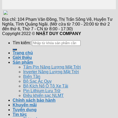
Địa chỉ: 104 Phạm Văn Đồng, Thị Trấn Sông Vệ, Huyện Tư
Nghĩa, Tỉnh Quảng Ngãi. (Mở cửa từ 7:00 - 20:00 từ thứ 2
đến thứ 6, Thứ 7 - CN từ 8:00 - 17:30)
Copyright 2022 ©
NHẬT DUY COMPANY
Tìm kiếm:
Trang chủ
Giới thiệu
Sản phẩm
Tấm Pin Năng Lượng Mặt Trời
Inverter Năng Lượng Mặt Trời
Biến Tần
Bộ Sạc Ắc Quy
Bộ Kích Nổ Ô Tô Xe Tải
Pin Lithium Lưu Trữ
Điều khiển sạc NLMT
Chính sách bảo hành
Khuyến mãi
Tuyển dụng
Tin tức