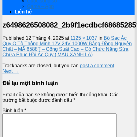
Cuộc sống số
Game – App
Liên hệ
z6498626508082_2b9f1ecdbcf68685285
Published
12 Tháng 4, 2025
at
1125 × 1037
in
Bộ Sạc Ác
Quy Ô Tô Thông Minh 12V-24V 1000W Bằng Đồng Nguyên
Chất – MÃ 6588T – Công Suất Cao – Có Chức Năng Sửa
Chữa Phục Hồi Ắc Quy ( MÀU XANH LÁ)
Trackbacks are closed, but you can
post a comment
.
Next
→
Để lại một bình luận
Email của bạn sẽ không được hiển thị công khai.
Các
trường bắt buộc được đánh dấu
*
Bình luận
*