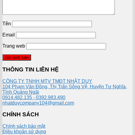
Tên
Email
Trang web
THÔNG TIN LIÊN HỆ
CÔNG TY TNHH MTV TMĐT NHẬT DUY
104 Phạm Văn Đồng, Thị Trấn Sông Vệ, Huyện Tư Nghĩa,
Tỉnh Quảng Ngãi
0914.482.135 - 0392.983.490
nhatduycompany104@gmail.com
CHÍNH SÁCH
Chính sách bảo mật
Điều khoản sử dụng