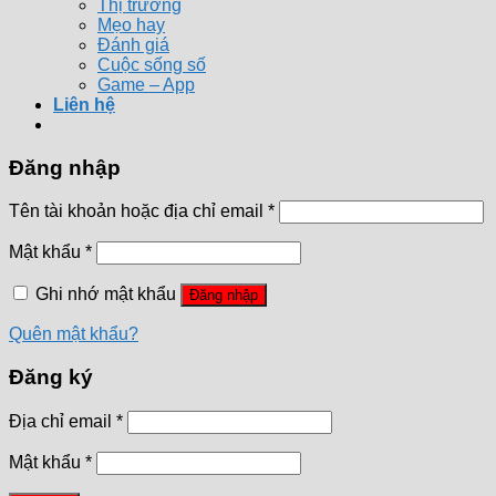
Thị trường
Mẹo hay
Đánh giá
Cuộc sống số
Game – App
Liên hệ
Đăng nhập
Tên tài khoản hoặc địa chỉ email
*
Mật khẩu
*
Ghi nhớ mật khẩu
Đăng nhập
Quên mật khẩu?
Đăng ký
Địa chỉ email
*
Mật khẩu
*