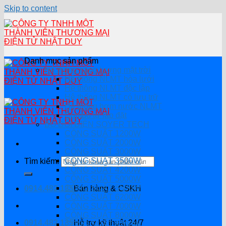
Skip to content
Danh mục sản phẩm
Hệ thống năng lượng mặt trời
Hệ thống NLMT hòa lưới
Hệ thông NLMT độc lập
Hệ thống NLMT có lưu trữ
Hệ thống bơm nước NLMT
Combo tự lắp đặt
BỘ ĐỔI ĐIỆN SOYER TECH
CÔNG SUẤT 1200W
CÔNG SUẤT 2000W
CÔNG SUẤT 3000W
CÔNG SUẤT 3500W
Tìm kiếm:
CÔNG SUẤT 4200W
CÔNG SUẤT 5000W
CÔNG SUẤT 5500W
0914.482.135
Bán hàng & CSKH
CÔNG SUẤT 6200W
CÔNG SUẤT 7000W
CÔNG SUẤT 8000W
0914.482.135
Hỗ trợ kỹ thuật 24/7
CÔNG SUẤT 8200W