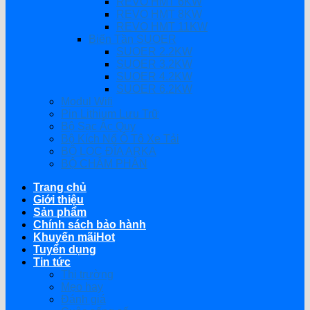
REVO HMT 6KW
REVO HMT 8KW
REVO HMT 11KW
Biến Tần SUOER
SUOER 2.2KW
SUOER 3.2KW
SUOER 4.2KW
SUOER 6.2KW
Modul Wifi
Pin Lithium Lưu Trữ
Bộ Sạc Ắc Quy
Bộ Kích Nổ Ô Tô Xe Tải
BỘ LỌC ĐĨA ARKA
BỘ CHÂM PHÂN
Trang chủ
Giới thiệu
Sản phẩm
Chính sách bảo hành
Khuyến mãi
Tuyển dụng
Tin tức
Thị trường
Mẹo hay
Đánh giá