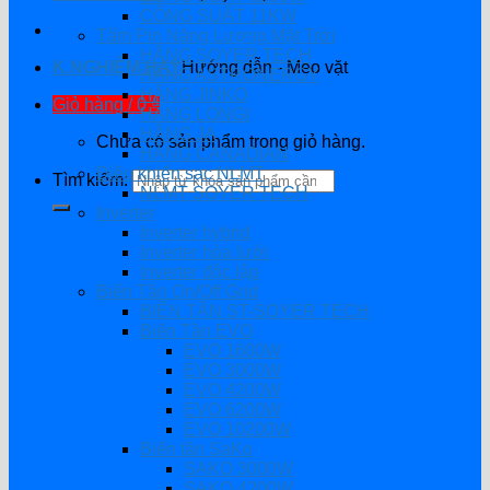
CÔNG SUẤT 11KW
Tấm Pin Năng Lượng Mặt Trời
HÃNG SOYER TECH
K.NGHIỆM HAY
Hướng dẫn - Mẹo vặt
HÃNG ASTRONERGY
HÃNG JINKO
Giỏ hàng /
0
₫
HÃNG LONGI
HÃNG JA
Chưa có sản phẩm trong giỏ hàng.
HÃNG CANADIAN
Điều khiển sạc NLMT
Tìm kiếm:
NLMT SOYER TECH
Inverter
Inverter hybrid
Inverter hòa lưới
Inverter độc lập
Biến Tần On/Off Grid
BIẾN TẦN ST-SOYER TECH
Biến Tần EVO
EVO 1600W
EVO 3000W
EVO 4200W
EVO 6200W
EVO 10200W
Biến tần SaKo
SAKO 3000W
SAKO 4200W