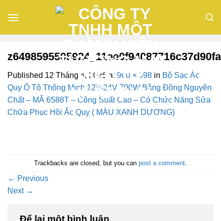
Skip
to
content
z6498595505924_11ee0f94087716c37d90fa
Published
12 Tháng 4, 2025
at
960 × 998
in
Bộ Sạc Ác
Quy Ô Tô Thông Minh 12V-24V 700W Bằng Đồng Nguyên
Chất – MÃ 6588T – Công Suất Cao – Có Chức Năng Sửa
Chữa Phục Hồi Ắc Quy ( MÀU XANH DƯƠNG)
Trackbacks are closed, but you can
post a comment
.
←
Previous
Next
→
Để lại một bình luận