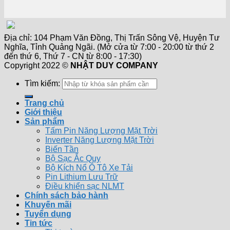
Địa chỉ: 104 Phạm Văn Đồng, Thị Trấn Sông Vệ, Huyện Tư
Nghĩa, Tỉnh Quảng Ngãi. (Mở cửa từ 7:00 - 20:00 từ thứ 2
đến thứ 6, Thứ 7 - CN từ 8:00 - 17:30)
Copyright 2022 ©
NHẬT DUY COMPANY
Tìm kiếm:
Trang chủ
Giới thiệu
Sản phẩm
Tấm Pin Năng Lượng Mặt Trời
Inverter Năng Lượng Mặt Trời
Biến Tần
Bộ Sạc Ắc Quy
Bộ Kích Nổ Ô Tô Xe Tải
Pin Lithium Lưu Trữ
Điều khiển sạc NLMT
Chính sách bảo hành
Khuyến mãi
Tuyển dụng
Tin tức