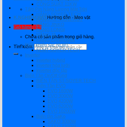
CÔNG SUẤT 11KW
Tấm Pin Năng Lượng Mặt Trời
HÃNG SOYER TECH
K.NGHIỆM HAY
Hướng dẫn - Mẹo vặt
HÃNG ASTRONERGY
HÃNG JINKO
Giỏ hàng /
0
₫
HÃNG LONGI
HÃNG JA
Chưa có sản phẩm trong giỏ hàng.
HÃNG CANADIAN
Điều khiển sạc NLMT
Tìm kiếm:
NLMT SOYER TECH
Inverter
Inverter hybrid
Inverter hòa lưới
Inverter độc lập
Biến Tần On/Off Grid
BIẾN TẦN ST-SOYER TECH
Biến Tần EVO
EVO 1600W
EVO 3000W
EVO 4200W
EVO 6200W
EVO 10200W
Biến tần SaKo
SAKO 3000W
SAKO 4200W