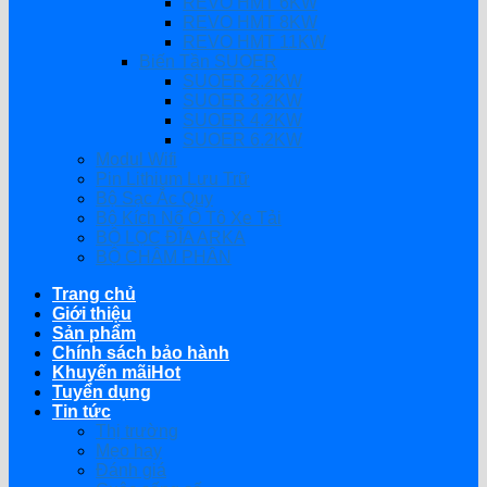
REVO HMT 6KW
REVO HMT 8KW
REVO HMT 11KW
Biến Tần SUOER
SUOER 2.2KW
SUOER 3.2KW
SUOER 4.2KW
SUOER 6.2KW
Modul Wifi
Pin Lithium Lưu Trữ
Bộ Sạc Ắc Quy
Bộ Kích Nổ Ô Tô Xe Tải
BỘ LỌC ĐĨA ARKA
BỘ CHÂM PHÂN
Trang chủ
Giới thiệu
Sản phẩm
Chính sách bảo hành
Khuyến mãi
Tuyển dụng
Tin tức
Thị trường
Mẹo hay
Đánh giá