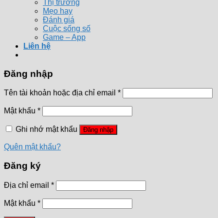
Thị trường
Mẹo hay
Đánh giá
Cuộc sống số
Game – App
Liên hệ
Đăng nhập
Tên tài khoản hoặc địa chỉ email
*
Mật khẩu
*
Ghi nhớ mật khẩu
Đăng nhập
Quên mật khẩu?
Đăng ký
Địa chỉ email
*
Mật khẩu
*