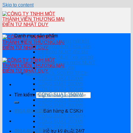
Skip to content
Danh mục sản phẩm
Hệ thống năng lượng mặt trời
Hệ thống NLMT hòa lưới
Hệ thông NLMT độc lập
Hệ thống NLMT có lưu trữ
Hệ thống bơm nước NLMT
Combo tự lắp đặt
BỘ ĐỔI ĐIỆN SOYER TECH
CÔNG SUẤT 1200W
CÔNG SUẤT 2000W
CÔNG SUẤT 3000W
CÔNG SUẤT 3500W
Tìm kiếm:
CÔNG SUẤT 4200W
CÔNG SUẤT 5000W
CÔNG SUẤT 5500W
0914.482.135
Bán hàng & CSKH
CÔNG SUẤT 6200W
CÔNG SUẤT 7000W
CÔNG SUẤT 8000W
0914.482.135
Hỗ trợ kỹ thuật 24/7
CÔNG SUẤT 8200W