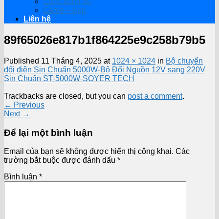
Cuộc sống số
Game – App
Liên hệ
89f65026e817b1f864225e9c258b79b5
Published
11 Tháng 4, 2025
at
1024 × 1024
in
Bộ chuyển
đổi điện Sin Chuẩn 5000W-Bộ Đổi Nguồn 12V sang 220V
Sin Chuẩn ST-5000W-SOYER TECH
Trackbacks are closed, but you can
post a comment
.
←
Previous
Next
→
Để lại một bình luận
Email của bạn sẽ không được hiển thị công khai.
Các
trường bắt buộc được đánh dấu
*
Bình luận
*