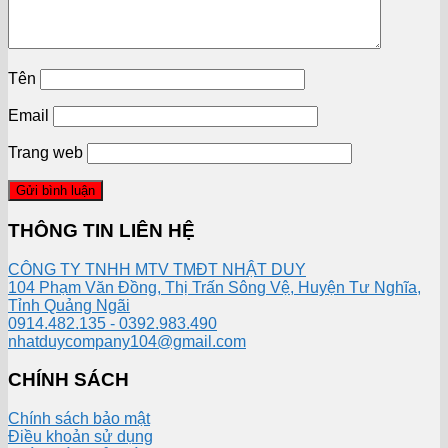
Tên
Email
Trang web
THÔNG TIN LIÊN HỆ
CÔNG TY TNHH MTV TMĐT NHẬT DUY
104 Phạm Văn Đồng, Thị Trấn Sông Vệ, Huyện Tư Nghĩa,
Tỉnh Quảng Ngãi
0914.482.135 - 0392.983.490
nhatduycompany104@gmail.com
CHÍNH SÁCH
Chính sách bảo mật
Điều khoản sử dụng