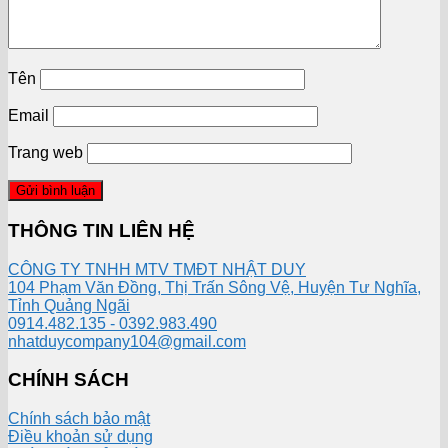
Tên
Email
Trang web
THÔNG TIN LIÊN HỆ
CÔNG TY TNHH MTV TMĐT NHẬT DUY
104 Phạm Văn Đồng, Thị Trấn Sông Vệ, Huyện Tư Nghĩa,
Tỉnh Quảng Ngãi
0914.482.135 - 0392.983.490
nhatduycompany104@gmail.com
CHÍNH SÁCH
Chính sách bảo mật
Điều khoản sử dụng