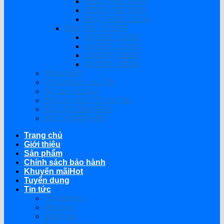
REVO HMT 6KW
REVO HMT 8KW
REVO HMT 11KW
Biến Tần SUOER
SUOER 2.2KW
SUOER 3.2KW
SUOER 4.2KW
SUOER 6.2KW
Modul Wifi
Pin Lithium Lưu Trữ
Bộ Sạc Ắc Quy
Bộ Kích Nổ Ô Tô Xe Tải
BỘ LỌC ĐĨA ARKA
BỘ CHÂM PHÂN
Trang chủ
Giới thiệu
Sản phẩm
Chính sách bảo hành
Khuyến mãi
Tuyển dụng
Tin tức
Thị trường
Mẹo hay
Đánh giá