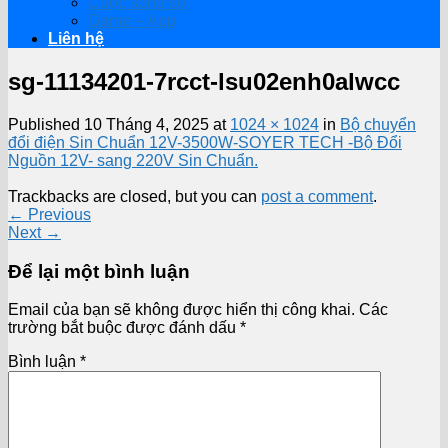
Cuộc sống số
Game – App
Liên hệ
sg-11134201-7rcct-lsu02enh0alwcc
Published
10 Tháng 4, 2025
at
1024 × 1024
in
Bộ chuyển
đổi điện Sin Chuẩn 12V-3500W-SOYER TECH -Bộ Đổi
Nguồn 12V- sang 220V Sin Chuẩn.
Trackbacks are closed, but you can
post a comment
.
←
Previous
Next
→
Để lại một bình luận
Email của bạn sẽ không được hiển thị công khai.
Các
trường bắt buộc được đánh dấu
*
Bình luận
*