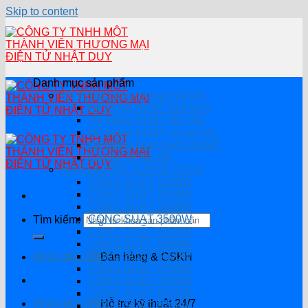
Skip to content
Danh mục sản phẩm
Hệ thống năng lượng mặt trời
Hệ thống NLMT hòa lưới
Hệ thông NLMT độc lập
Hệ thống NLMT có lưu trữ
Hệ thống bơm nước NLMT
Combo tự lắp đặt
BỘ ĐỔI ĐIỆN SOYER TECH
CÔNG SUẤT 1200W
CÔNG SUẤT 2000W
CÔNG SUẤT 3000W
CÔNG SUẤT 3500W
Tìm kiếm:
CÔNG SUẤT 4200W
CÔNG SUẤT 5000W
CÔNG SUẤT 5500W
0914.482.135
Bán hàng & CSKH
CÔNG SUẤT 6200W
CÔNG SUẤT 7000W
CÔNG SUẤT 8000W
0914.482.135
Hỗ trợ kỹ thuật 24/7
CÔNG SUẤT 8200W