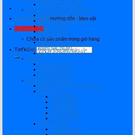
CÔNG SUẤT 11KW
Tấm Pin Năng Lượng Mặt Trời
HÃNG SOYER TECH
K.NGHIỆM HAY
Hướng dẫn - Mẹo vặt
HÃNG ASTRONERGY
HÃNG JINKO
Giỏ hàng /
0
₫
HÃNG LONGI
HÃNG JA
Chưa có sản phẩm trong giỏ hàng.
HÃNG CANADIAN
Điều khiển sạc NLMT
Tìm kiếm:
NLMT SOYER TECH
Inverter
Inverter hybrid
Inverter hòa lưới
Inverter độc lập
Biến Tần On/Off Grid
BIẾN TẦN ST-SOYER TECH
Biến Tần EVO
EVO 1600W
EVO 3000W
EVO 4200W
EVO 6200W
EVO 10200W
Biến tần SaKo
SAKO 3000W
SAKO 4200W