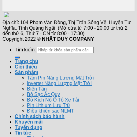
Địa chỉ: 104 Phạm Văn Đồng, Thị Trấn Sông Vệ, Huyện Tư
Nghĩa, Tỉnh Quảng Ngãi. (Mở cửa từ 7:00 - 20:00 từ thứ 2
đến thứ 6, Thứ 7 - CN từ 8:00 - 17:30)
Copyright 2022 ©
NHẬT DUY COMPANY
Tìm kiếm:
Trang chủ
Giới thiệu
Sản phẩm
Tấm Pin Năng Lượng Mặt Trời
Inverter Năng Lượng Mặt Trời
Biến Tần
Bộ Sạc Ắc Quy
Bộ Kích Nổ Ô Tô Xe Tải
Pin Lithium Lưu Trữ
Điều khiển sạc NLMT
Chính sách bảo hành
Khuyến mãi
Tuyển dụng
Tin tức