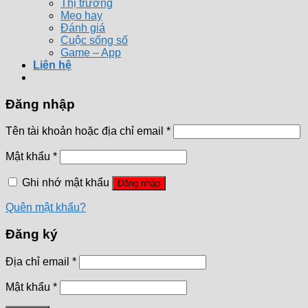
Thị trường
Mẹo hay
Đánh giá
Cuộc sống số
Game – App
Liên hệ
Đăng nhập
Tên tài khoản hoặc địa chỉ email
*
Mật khẩu
*
Ghi nhớ mật khẩu
Đăng nhập
Quên mật khẩu?
Đăng ký
Địa chỉ email
*
Mật khẩu
*