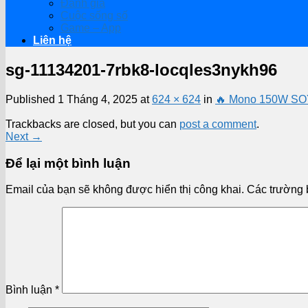
Đánh giá
Cuộc sống số
Game – App
Liên hệ
sg-11134201-7rbk8-locqles3nykh96
Published
1 Tháng 4, 2025
at
624 × 624
in
🔥 Mono 150W SO
Trackbacks are closed, but you can
post a comment
.
Next
→
Để lại một bình luận
Email của bạn sẽ không được hiển thị công khai.
Các trường 
Bình luận
*