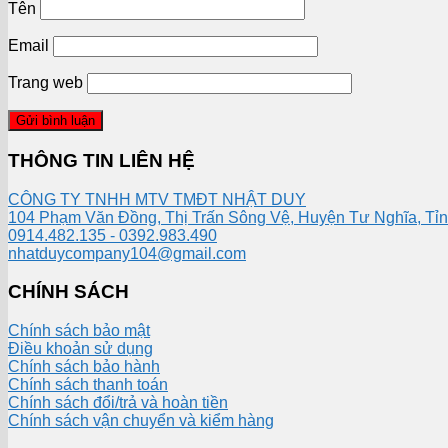
Tên
Email
Trang web
THÔNG TIN LIÊN HỆ
CÔNG TY TNHH MTV TMĐT NHẬT DUY
104 Phạm Văn Đồng, Thị Trấn Sông Vệ, Huyện Tư Nghĩa, Tỉ
0914.482.135 - 0392.983.490
nhatduycompany104@gmail.com
CHÍNH SÁCH
Chính sách bảo mật
Điều khoản sử dụng
Chính sách bảo hành
Chính sách thanh toán
Chính sách đổi/trả và hoàn tiền
Chính sách vận chuyển và kiểm hàng