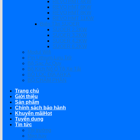
REVO HMT 4KW
REVO HMT 6KW
REVO HMT 8KW
REVO HMT 11KW
Biến Tần SUOER
SUOER 2.2KW
SUOER 3.2KW
SUOER 4.2KW
SUOER 6.2KW
Modul Wifi
Pin Lithium Lưu Trữ
Bộ Sạc Ắc Quy
Bộ Kích Nổ Ô Tô Xe Tải
BỘ LỌC ĐĨA ARKA
BỘ CHÂM PHÂN
Trang chủ
Giới thiệu
Sản phẩm
Chính sách bảo hành
Khuyến mãi
Tuyển dụng
Tin tức
Thị trường
Mẹo hay