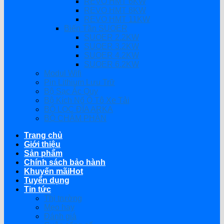
REVO HMT 6KW
REVO HMT 8KW
REVO HMT 11KW
Biến Tần SUOER
SUOER 2.2KW
SUOER 3.2KW
SUOER 4.2KW
SUOER 6.2KW
Modul Wifi
Pin Lithium Lưu Trữ
Bộ Sạc Ắc Quy
Bộ Kích Nổ Ô Tô Xe Tải
BỘ LỌC ĐĨA ARKA
BỘ CHÂM PHÂN
Trang chủ
Giới thiệu
Sản phẩm
Chính sách bảo hành
Khuyến mãi
Tuyển dụng
Tin tức
Thị trường
Mẹo hay
Đánh giá