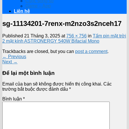
Cuộc sống số
Game – App
Liên hệ
sg-11134201-7renx-m2nzo3s2nceh17
Published
21 Tháng 3, 2025
at
756 × 756
in
Tấm pin mặt trời
2 mặt kính ASTRONERGY 540W Bifacial Mono
Trackbacks are closed, but you can
post a comment
.
←
Previous
Next
→
Để lại một bình luận
Email của bạn sẽ không được hiển thị công khai.
Các
trường bắt buộc được đánh dấu
*
Bình luận
*