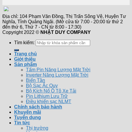
Địa chỉ: 104 Phạm Văn Đồng, Thị Trấn Sông Vệ, Huyện Tư
Nghĩa, Tỉnh Quảng Ngãi. (Mở cửa từ 7:00 - 20:00 từ thứ 2
đến thứ 6, Thứ 7 - CN từ 8:00 - 17:30)
Copyright 2022 ©
NHẬT DUY COMPANY
Tìm kiếm:
Trang chủ
Giới thiệu
Sản phẩm
Tấm Pin Năng Lượng Mặt Trời
Inverter Năng Lượng Mặt Trời
Biến Tần
Bộ Sạc Ắc Quy
Bộ Kích Nổ Ô Tô Xe Tải
Pin Lithium Lưu Trữ
Điều khiển sạc NLMT
Chính sách bảo hành
Khuyến mãi
Tuyển dụng
Tin tức
Thị trường