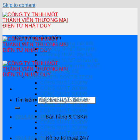
Skip to content
Danh mục sản phẩm
Hệ thống năng lượng mặt trời
Hệ thống NLMT hòa lưới
Hệ thông NLMT độc lập
Hệ thống NLMT có lưu trữ
Hệ thống bơm nước NLMT
Combo tự lắp đặt
BỘ ĐỔI ĐIỆN SOYER TECH
CÔNG SUẤT 1200W
CÔNG SUẤT 2000W
CÔNG SUẤT 3000W
CÔNG SUẤT 3500W
Tìm kiếm:
CÔNG SUẤT 4200W
CÔNG SUẤT 5000W
CÔNG SUẤT 5500W
0914.482.135
Bán hàng & CSKH
CÔNG SUẤT 6200W
CÔNG SUẤT 7000W
CÔNG SUẤT 8000W
0914.482.135
Hỗ trợ kỹ thuật 24/7
CÔNG SUẤT 8200W