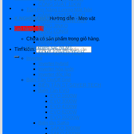
CÔNG SUẤT 11KW
Tấm Pin Năng Lượng Mặt Trời
HÃNG SOYER TECH
K.NGHIỆM HAY
Hướng dẫn - Mẹo vặt
HÃNG ASTRONERGY
HÃNG JINKO
Giỏ hàng /
0
₫
HÃNG LONGI
HÃNG JA
Chưa có sản phẩm trong giỏ hàng.
HÃNG CANADIAN
Điều khiển sạc NLMT
Tìm kiếm:
NLMT SOYER TECH
Inverter
Inverter hybrid
Inverter hòa lưới
Inverter độc lập
Biến Tần On/Off Grid
BIẾN TẦN ST-SOYER TECH
Biến Tần EVO
EVO 1600W
EVO 3000W
EVO 4200W
EVO 6200W
EVO 10200W
Biến tần SaKo
SAKO 3000W
SAKO 4200W