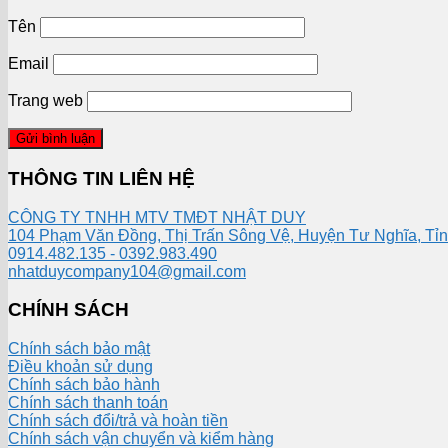
Tên
Email
Trang web
THÔNG TIN LIÊN HỆ
CÔNG TY TNHH MTV TMĐT NHẬT DUY
104 Phạm Văn Đồng, Thị Trấn Sông Vệ, Huyện Tư Nghĩa, Tỉ
0914.482.135 - 0392.983.490
nhatduycompany104@gmail.com
CHÍNH SÁCH
Chính sách bảo mật
Điều khoản sử dụng
Chính sách bảo hành
Chính sách thanh toán
Chính sách đổi/trả và hoàn tiền
Chính sách vận chuyển và kiểm hàng