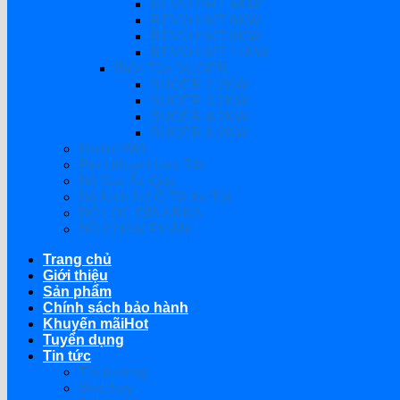
REVO HMT 4KW
REVO HMT 6KW
REVO HMT 8KW
REVO HMT 11KW
Biến Tần SUOER
SUOER 2.2KW
SUOER 3.2KW
SUOER 4.2KW
SUOER 6.2KW
Modul Wifi
Pin Lithium Lưu Trữ
Bộ Sạc Ắc Quy
Bộ Kích Nổ Ô Tô Xe Tải
BỘ LỌC ĐĨA ARKA
BỘ CHÂM PHÂN
Trang chủ
Giới thiệu
Sản phẩm
Chính sách bảo hành
Khuyến mãi
Tuyển dụng
Tin tức
Thị trường
Mẹo hay