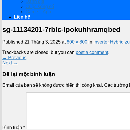
Đánh giá
Cuộc sống số
Game – App
Liên hệ
sg-11134201-7rblc-lpokuhhramqbed
Published
21 Tháng 3, 2025
at
800 × 800
in
Inverter Hybrid 
Trackbacks are closed, but you can
post a comment
.
←
Previous
Next
→
Để lại một bình luận
Email của bạn sẽ không được hiển thị công khai.
Các trường 
Bình luận
*