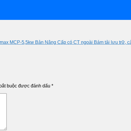
zumax MCP-5,5kw Bản Nâng Cấp có CT ngoài Bám tải lưu trữ, cà
bắt buộc được đánh dấu
*