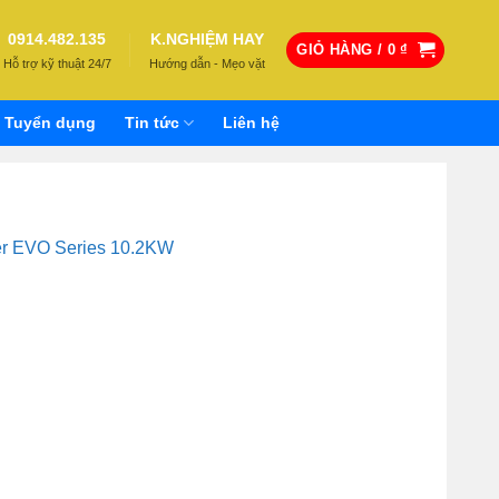
0914.482.135
K.NGHIỆM HAY
GIỎ HÀNG /
0
₫
Hỗ trợ kỹ thuật 24/7
Hướng dẫn - Mẹo vặt
Tuyển dụng
Tin tức
Liên hệ
r EVO Series 10.2KW