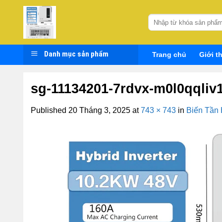
Skip
to
Tìm
kiếm:
content
Danh mục sản phẩm
Trang chủ
Giới t
sg-11134201-7rdvx-m0l0qqliv
Published
20 Tháng 3, 2025
at
743 × 743
in
Biến Tần