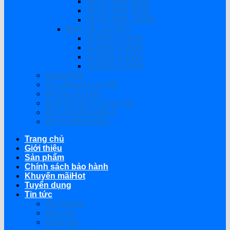
REVO HMT 6KW
REVO HMT 8KW
REVO HMT 11KW
Biến Tần SUOER
SUOER 2.2KW
SUOER 3.2KW
SUOER 4.2KW
SUOER 6.2KW
Modul Wifi
Pin Lithium Lưu Trữ
Bộ Sạc Ắc Quy
Bộ Kích Nổ Ô Tô Xe Tải
BỘ LỌC ĐĨA ARKA
BỘ CHÂM PHÂN
Trang chủ
Giới thiệu
Sản phẩm
Chính sách bảo hành
Khuyến mãi
Tuyển dụng
Tin tức
Thị trường
Mẹo hay
Đánh giá