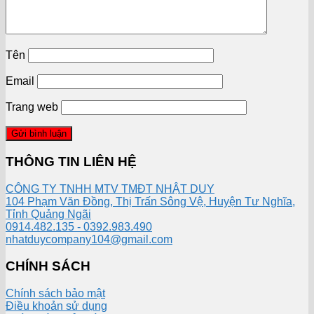
Tên
Email
Trang web
THÔNG TIN LIÊN HỆ
CÔNG TY TNHH MTV TMĐT NHẬT DUY
104 Phạm Văn Đồng, Thị Trấn Sông Vệ, Huyện Tư Nghĩa,
Tỉnh Quảng Ngãi
0914.482.135 - 0392.983.490
nhatduycompany104@gmail.com
CHÍNH SÁCH
Chính sách bảo mật
Điều khoản sử dụng