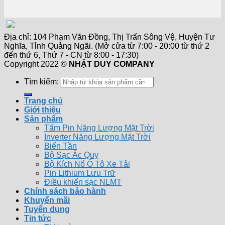
Địa chỉ: 104 Phạm Văn Đồng, Thị Trấn Sông Vệ, Huyện Tư
Nghĩa, Tỉnh Quảng Ngãi. (Mở cửa từ 7:00 - 20:00 từ thứ 2
đến thứ 6, Thứ 7 - CN từ 8:00 - 17:30)
Copyright 2022 ©
NHẬT DUY COMPANY
Tìm kiếm:
Trang chủ
Giới thiệu
Sản phẩm
Tấm Pin Năng Lượng Mặt Trời
Inverter Năng Lượng Mặt Trời
Biến Tần
Bộ Sạc Ắc Quy
Bộ Kích Nổ Ô Tô Xe Tải
Pin Lithium Lưu Trữ
Điều khiển sạc NLMT
Chính sách bảo hành
Khuyến mãi
Tuyển dụng
Tin tức