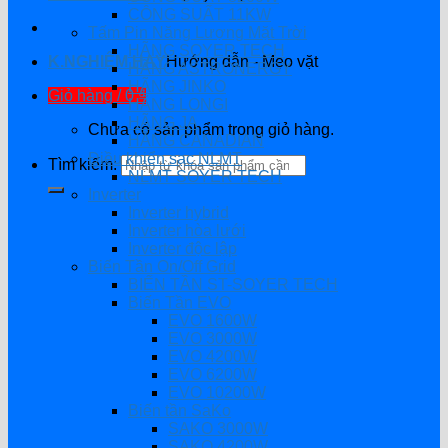
CÔNG SUẤT 11KW
Tấm Pin Năng Lượng Mặt Trời
HÃNG SOYER TECH
K.NGHIỆM HAY
Hướng dẫn - Mẹo vặt
HÃNG ASTRONERGY
HÃNG JINKO
Giỏ hàng /
0
₫
HÃNG LONGI
HÃNG JA
Chưa có sản phẩm trong giỏ hàng.
HÃNG CANADIAN
Điều khiển sạc NLMT
Tìm kiếm:
NLMT SOYER TECH
Inverter
Inverter hybrid
Inverter hòa lưới
Inverter độc lập
Biến Tần On/Off Grid
BIẾN TẦN ST-SOYER TECH
Biến Tần EVO
EVO 1600W
EVO 3000W
EVO 4200W
EVO 6200W
EVO 10200W
Biến tần SaKo
SAKO 3000W
SAKO 4200W