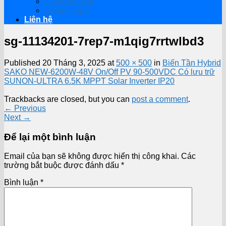
Cuộc sống số
Game – App
Liên hệ
sg-11134201-7rep7-m1qig7rrtwlbd3
Published
20 Tháng 3, 2025
at
500 × 500
in
Biến Tần Hybrid
SAKO NEW-6200W-48V On/Off PV 90-500VDC Có lưu trữ
SUNON-ULTRA 6.5K MPPT Solar Inverter IP20
Trackbacks are closed, but you can
post a comment
.
←
Previous
Next
→
Để lại một bình luận
Email của bạn sẽ không được hiển thị công khai.
Các
trường bắt buộc được đánh dấu
*
Bình luận
*