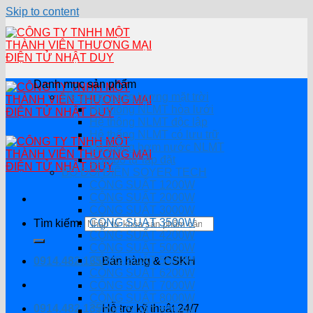
Skip to content
Danh mục sản phẩm
Hệ thống năng lượng mặt trời
Hệ thống NLMT hòa lưới
Hệ thông NLMT độc lập
Hệ thống NLMT có lưu trữ
Hệ thống bơm nước NLMT
Combo tự lắp đặt
BỘ ĐỔI ĐIỆN SOYER TECH
CÔNG SUẤT 1200W
CÔNG SUẤT 2000W
CÔNG SUẤT 3000W
CÔNG SUẤT 3500W
Tìm kiếm:
CÔNG SUẤT 4200W
CÔNG SUẤT 5000W
CÔNG SUẤT 5500W
0914.482.135
Bán hàng & CSKH
CÔNG SUẤT 6200W
CÔNG SUẤT 7000W
CÔNG SUẤT 8000W
0914.482.135
Hỗ trợ kỹ thuật 24/7
CÔNG SUẤT 8200W