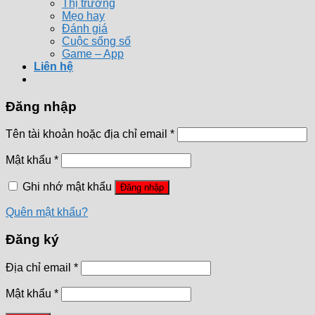
Thị trường
Mẹo hay
Đánh giá
Cuộc sống số
Game – App
Liên hệ
Đăng nhập
Tên tài khoản hoặc địa chỉ email
*
Mật khẩu
*
Ghi nhớ mật khẩu
Đăng nhập
Quên mật khẩu?
Đăng ký
Địa chỉ email
*
Mật khẩu
*