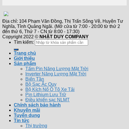
Địa chỉ: 104 Phạm Văn Đồng, Thị Trấn Sông Vệ, Huyện Tư
Nghĩa, Tỉnh Quảng Ngãi. (Mở cửa từ 7:00 - 20:00 từ thứ 2
đến thứ 6, Thứ 7 - CN từ 8:00 - 17:30)
Copyright 2022 ©
NHẬT DUY COMPANY
Tìm kiếm:
Trang chủ
Giới thiệu
Sản phẩm
Tấm Pin Năng Lượng Mặt Trời
Inverter Năng Lượng Mặt Trời
Biến Tần
Bộ Sạc Ắc Quy
Bộ Kích Nổ Ô Tô Xe Tải
Pin Lithium Lưu Trữ
Điều khiển sạc NLMT
Chính sách bảo hành
Khuyến mãi
Tuyển dụng
Tin tức
Thị trường