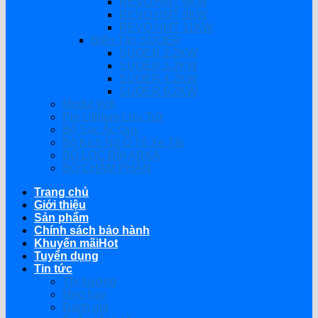
REVO HMT 6KW
REVO HMT 8KW
REVO HMT 11KW
Biến Tần SUOER
SUOER 2.2KW
SUOER 3.2KW
SUOER 4.2KW
SUOER 6.2KW
Modul Wifi
Pin Lithium Lưu Trữ
Bộ Sạc Ắc Quy
Bộ Kích Nổ Ô Tô Xe Tải
BỘ LỌC ĐĨA ARKA
BỘ CHÂM PHÂN
Trang chủ
Giới thiệu
Sản phẩm
Chính sách bảo hành
Khuyến mãi
Tuyển dụng
Tin tức
Thị trường
Mẹo hay
Đánh giá