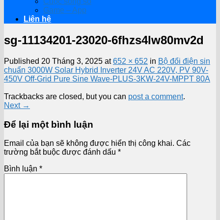
Cuộc sống số
Game – App
Liên hệ
sg-11134201-23020-6fhzs4lw80mv2d
Published
20 Tháng 3, 2025
at
652 × 652
in
Bộ đổi điện sin
chuẩn 3000W Solar Hybrid Inverter 24V AC 220V, PV 90V-
450V Off-Grid Pure Sine Wave-PLUS-3KW-24V-MPPT 80A
Trackbacks are closed, but you can
post a comment
.
Next
→
Để lại một bình luận
Email của bạn sẽ không được hiển thị công khai.
Các
trường bắt buộc được đánh dấu
*
Bình luận
*