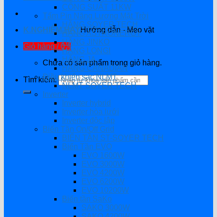
CÔNG SUẤT 11KW
Tấm Pin Năng Lượng Mặt Trời
HÃNG SOYER TECH
K.NGHIỆM HAY
Hướng dẫn - Mẹo vặt
HÃNG ASTRONERGY
HÃNG JINKO
Giỏ hàng /
0
₫
HÃNG LONGI
HÃNG JA
Chưa có sản phẩm trong giỏ hàng.
HÃNG CANADIAN
Điều khiển sạc NLMT
Tìm kiếm:
NLMT SOYER TECH
Inverter
Inverter hybrid
Inverter hòa lưới
Inverter độc lập
Biến Tần On/Off Grid
BIẾN TẦN ST-SOYER TECH
Biến Tần EVO
EVO 1600W
EVO 3000W
EVO 4200W
EVO 6200W
EVO 10200W
Biến tần SaKo
SAKO 3000W
SAKO 4200W