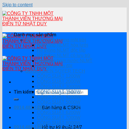
Skip to content
Danh mục sản phẩm
Hệ thống năng lượng mặt trời
Hệ thống NLMT hòa lưới
Hệ thông NLMT độc lập
Hệ thống NLMT có lưu trữ
Hệ thống bơm nước NLMT
Combo tự lắp đặt
BỘ ĐỔI ĐIỆN SOYER TECH
CÔNG SUẤT 1200W
CÔNG SUẤT 2000W
CÔNG SUẤT 3000W
CÔNG SUẤT 3500W
Tìm kiếm:
CÔNG SUẤT 4200W
CÔNG SUẤT 5000W
CÔNG SUẤT 5500W
0914.482.135
Bán hàng & CSKH
CÔNG SUẤT 6200W
CÔNG SUẤT 7000W
CÔNG SUẤT 8000W
0914.482.135
Hỗ trợ kỹ thuật 24/7
CÔNG SUẤT 8200W