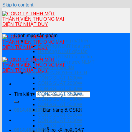
Skip to content
Danh mục sản phẩm
Hệ thống năng lượng mặt trời
Hệ thống NLMT hòa lưới
Hệ thông NLMT độc lập
Hệ thống NLMT có lưu trữ
Hệ thống bơm nước NLMT
Combo tự lắp đặt
BỘ ĐỔI ĐIỆN SOYER TECH
CÔNG SUẤT 1200W
CÔNG SUẤT 2000W
CÔNG SUẤT 3000W
CÔNG SUẤT 3500W
Tìm kiếm:
CÔNG SUẤT 4200W
CÔNG SUẤT 5000W
CÔNG SUẤT 5500W
0914.482.135
Bán hàng & CSKH
CÔNG SUẤT 6200W
CÔNG SUẤT 7000W
CÔNG SUẤT 8000W
0914.482.135
Hỗ trợ kỹ thuật 24/7
CÔNG SUẤT 8200W