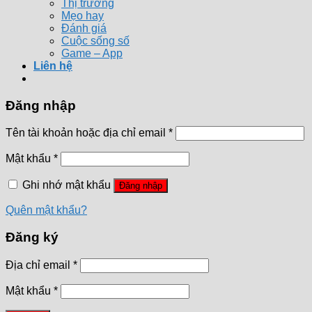
Thị trường
Mẹo hay
Đánh giá
Cuộc sống số
Game – App
Liên hệ
Đăng nhập
Tên tài khoản hoặc địa chỉ email
*
Mật khẩu
*
Ghi nhớ mật khẩu
Đăng nhập
Quên mật khẩu?
Đăng ký
Địa chỉ email
*
Mật khẩu
*