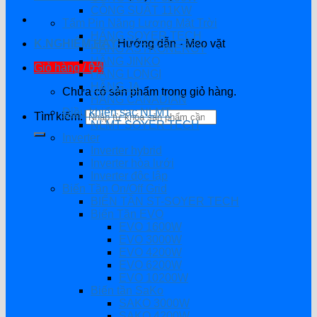
CÔNG SUẤT 11KW
Tấm Pin Năng Lượng Mặt Trời
HÃNG SOYER TECH
K.NGHIỆM HAY
Hướng dẫn - Mẹo vặt
HÃNG ASTRONERGY
HÃNG JINKO
Giỏ hàng /
0
₫
HÃNG LONGI
HÃNG JA
Chưa có sản phẩm trong giỏ hàng.
HÃNG CANADIAN
Điều khiển sạc NLMT
Tìm kiếm:
NLMT SOYER TECH
Inverter
Inverter hybrid
Inverter hòa lưới
Inverter độc lập
Biến Tần On/Off Grid
BIẾN TẦN ST-SOYER TECH
Biến Tần EVO
EVO 1600W
EVO 3000W
EVO 4200W
EVO 6200W
EVO 10200W
Biến tần SaKo
SAKO 3000W
SAKO 4200W