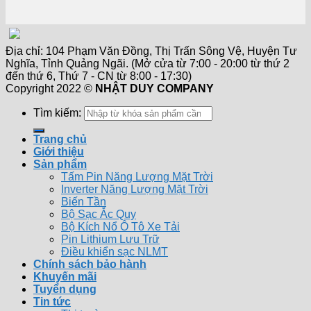
Địa chỉ: 104 Phạm Văn Đồng, Thị Trấn Sông Vệ, Huyện Tư
Nghĩa, Tỉnh Quảng Ngãi. (Mở cửa từ 7:00 - 20:00 từ thứ 2
đến thứ 6, Thứ 7 - CN từ 8:00 - 17:30)
Copyright 2022 ©
NHẬT DUY COMPANY
Tìm kiếm:
Trang chủ
Giới thiệu
Sản phẩm
Tấm Pin Năng Lượng Mặt Trời
Inverter Năng Lượng Mặt Trời
Biến Tần
Bộ Sạc Ắc Quy
Bộ Kích Nổ Ô Tô Xe Tải
Pin Lithium Lưu Trữ
Điều khiển sạc NLMT
Chính sách bảo hành
Khuyến mãi
Tuyển dụng
Tin tức