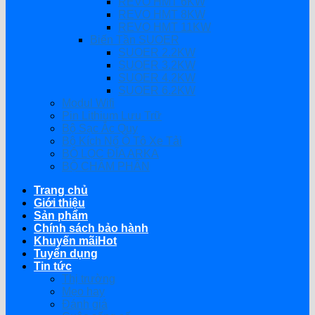
REVO HMT 6KW
REVO HMT 8KW
REVO HMT 11KW
Biến Tần SUOER
SUOER 2.2KW
SUOER 3.2KW
SUOER 4.2KW
SUOER 6.2KW
Modul Wifi
Pin Lithium Lưu Trữ
Bộ Sạc Ắc Quy
Bộ Kích Nổ Ô Tô Xe Tải
BỘ LỌC ĐĨA ARKA
BỘ CHÂM PHÂN
Trang chủ
Giới thiệu
Sản phẩm
Chính sách bảo hành
Khuyến mãi
Tuyển dụng
Tin tức
Thị trường
Mẹo hay
Đánh giá