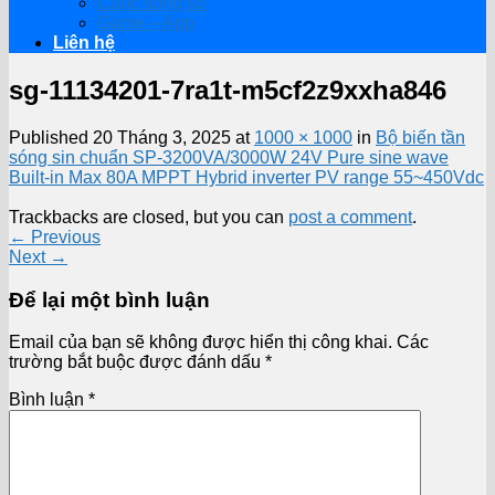
Cuộc sống số
Game – App
Liên hệ
sg-11134201-7ra1t-m5cf2z9xxha846
Published
20 Tháng 3, 2025
at
1000 × 1000
in
Bộ biến tần
sóng sin chuẩn SP-3200VA/3000W 24V Pure sine wave
Built-in Max 80A MPPT Hybrid inverter PV range 55~450Vdc
Trackbacks are closed, but you can
post a comment
.
←
Previous
Next
→
Để lại một bình luận
Email của bạn sẽ không được hiển thị công khai.
Các
trường bắt buộc được đánh dấu
*
Bình luận
*