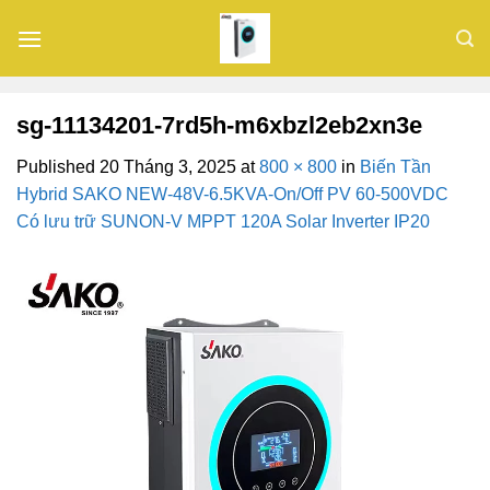
Skip
to
content
sg-11134201-7rd5h-m6xbzl2eb2xn3e
Published
20 Tháng 3, 2025
at
800 × 800
in
Biến Tần
Hybrid SAKO NEW-48V-6.5KVA-On/Off PV 60-500VDC
Có lưu trữ SUNON-V MPPT 120A Solar Inverter IP20