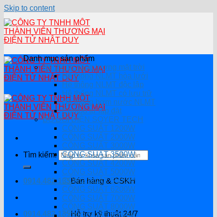
Skip to content
Danh mục sản phẩm
Hệ thống năng lượng mặt trời
Hệ thống NLMT hòa lưới
Hệ thông NLMT độc lập
Hệ thống NLMT có lưu trữ
Hệ thống bơm nước NLMT
Combo tự lắp đặt
BỘ ĐỔI ĐIỆN SOYER TECH
CÔNG SUẤT 1200W
CÔNG SUẤT 2000W
CÔNG SUẤT 3000W
CÔNG SUẤT 3500W
Tìm kiếm:
CÔNG SUẤT 4200W
CÔNG SUẤT 5000W
CÔNG SUẤT 5500W
0914.482.135
Bán hàng & CSKH
CÔNG SUẤT 6200W
CÔNG SUẤT 7000W
CÔNG SUẤT 8000W
0914.482.135
Hỗ trợ kỹ thuật 24/7
CÔNG SUẤT 8200W