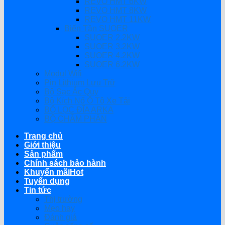
REVO HMT 6KW
REVO HMT 8KW
REVO HMT 11KW
Biến Tần SUOER
SUOER 2.2KW
SUOER 3.2KW
SUOER 4.2KW
SUOER 6.2KW
Modul Wifi
Pin Lithium Lưu Trữ
Bộ Sạc Ắc Quy
Bộ Kích Nổ Ô Tô Xe Tải
BỘ LỌC ĐĨA ARKA
BỘ CHÂM PHÂN
Trang chủ
Giới thiệu
Sản phẩm
Chính sách bảo hành
Khuyến mãi
Tuyển dụng
Tin tức
Thị trường
Mẹo hay
Đánh giá