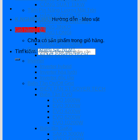
CÔNG SUẤT 11KW
Tấm Pin Năng Lượng Mặt Trời
HÃNG SOYER TECH
K.NGHIỆM HAY
Hướng dẫn - Mẹo vặt
HÃNG ASTRONERGY
HÃNG JINKO
Giỏ hàng /
0
₫
HÃNG LONGI
HÃNG JA
Chưa có sản phẩm trong giỏ hàng.
HÃNG CANADIAN
Điều khiển sạc NLMT
Tìm kiếm:
NLMT SOYER TECH
Inverter
Inverter hybrid
Inverter hòa lưới
Inverter độc lập
Biến Tần On/Off Grid
BIẾN TẦN ST-SOYER TECH
Biến Tần EVO
EVO 1600W
EVO 3000W
EVO 4200W
EVO 6200W
EVO 10200W
Biến tần SaKo
SAKO 3000W
SAKO 4200W