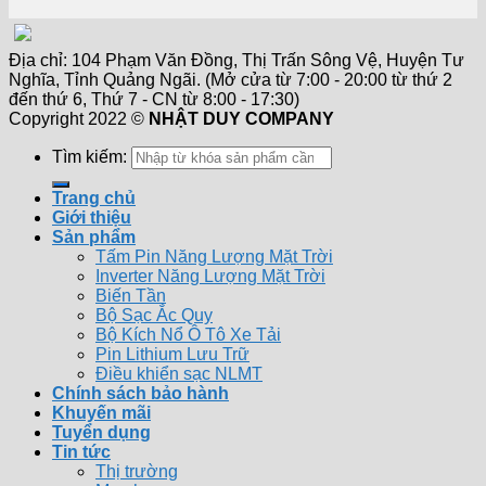
Địa chỉ: 104 Phạm Văn Đồng, Thị Trấn Sông Vệ, Huyện Tư
Nghĩa, Tỉnh Quảng Ngãi. (Mở cửa từ 7:00 - 20:00 từ thứ 2
đến thứ 6, Thứ 7 - CN từ 8:00 - 17:30)
Copyright 2022 ©
NHẬT DUY COMPANY
Tìm kiếm:
Trang chủ
Giới thiệu
Sản phẩm
Tấm Pin Năng Lượng Mặt Trời
Inverter Năng Lượng Mặt Trời
Biến Tần
Bộ Sạc Ắc Quy
Bộ Kích Nổ Ô Tô Xe Tải
Pin Lithium Lưu Trữ
Điều khiển sạc NLMT
Chính sách bảo hành
Khuyến mãi
Tuyển dụng
Tin tức
Thị trường