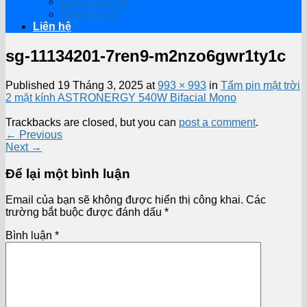
Cuộc sống số
Game – App
Liên hệ
sg-11134201-7ren9-m2nzo6gwr1ty1c
Published
19 Tháng 3, 2025
at
993 × 993
in
Tấm pin mặt trời
2 mặt kính ASTRONERGY 540W Bifacial Mono
Trackbacks are closed, but you can
post a comment
.
←
Previous
Next
→
Để lại một bình luận
Email của bạn sẽ không được hiển thị công khai.
Các
trường bắt buộc được đánh dấu
*
Bình luận
*