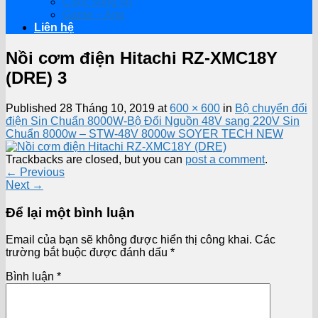
Cuộc sống số
Game – App
Liên hệ
Nồi cơm điện Hitachi RZ-XMC18Y
(DRE) 3
Published
28 Tháng 10, 2019
at
600 × 600
in
Bộ chuyển đổi
điện Sin Chuẩn 8000W-Bộ Đổi Nguồn 48V sang 220V Sin
Chuẩn 8000w – STW-48V 8000w SOYER TECH NEW
Trackbacks are closed, but you can
post a comment
.
←
Previous
Next
→
Để lại một bình luận
Email của bạn sẽ không được hiển thị công khai.
Các
trường bắt buộc được đánh dấu
*
Bình luận
*