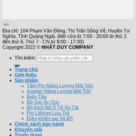
Địa chỉ: 104 Phạm Văn Đồng, Thị Trấn Sông Vệ, Huyện Tư
Nghĩa, Tỉnh Quảng Ngãi. (Mở cửa từ 7:00 - 20:00 từ thứ 2
đến thứ 6, Thứ 7 - CN từ 8:00 - 17:30)
Copyright 2022 ©
NHẬT DUY COMPANY
Tìm kiếm:
Trang chủ
Giới thiệu
Sản phẩm
Tấm Pin Năng Lượng Mặt Trời
Inverter Năng Lượng Mặt Trời
Biến Tần
Bộ Sạc Ắc Quy
Bộ Kích Nổ Ô Tô Xe Tải
Pin Lithium Lưu Trữ
Điều khiển sạc NLMT
Chính sách bảo hành
Khuyến mãi
Tuyển dụng