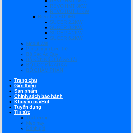
REVO HMT 6KW
REVO HMT 8KW
REVO HMT 11KW
Biến Tần SUOER
SUOER 2.2KW
SUOER 3.2KW
SUOER 4.2KW
SUOER 6.2KW
Modul Wifi
Pin Lithium Lưu Trữ
Bộ Sạc Ắc Quy
Bộ Kích Nổ Ô Tô Xe Tải
BỘ LỌC ĐĨA ARKA
BỘ CHÂM PHÂN
Trang chủ
Giới thiệu
Sản phẩm
Chính sách bảo hành
Khuyến mãi
Tuyển dụng
Tin tức
Thị trường
Mẹo hay
Đánh giá