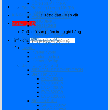
CÔNG SUẤT 11KW
Tấm Pin Năng Lượng Mặt Trời
HÃNG SOYER TECH
K.NGHIỆM HAY
Hướng dẫn - Mẹo vặt
HÃNG ASTRONERGY
HÃNG JINKO
Giỏ hàng /
0
₫
HÃNG LONGI
HÃNG JA
Chưa có sản phẩm trong giỏ hàng.
HÃNG CANADIAN
Điều khiển sạc NLMT
Tìm kiếm:
NLMT SOYER TECH
Inverter
Inverter hybrid
Inverter hòa lưới
Inverter độc lập
Biến Tần On/Off Grid
BIẾN TẦN ST-SOYER TECH
Biến Tần EVO
EVO 1600W
EVO 3000W
EVO 4200W
EVO 6200W
EVO 10200W
Biến tần SaKo
SAKO 3000W
SAKO 4200W