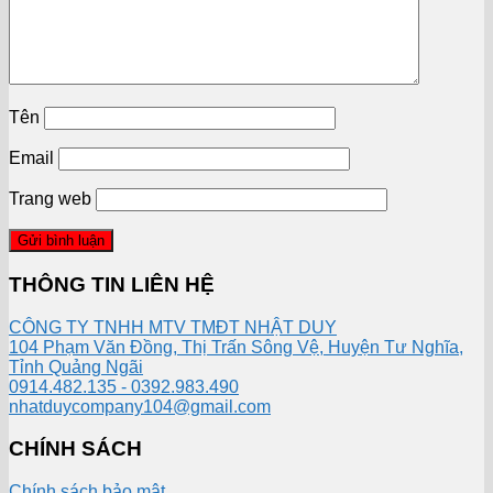
Tên
Email
Trang web
THÔNG TIN LIÊN HỆ
CÔNG TY TNHH MTV TMĐT NHẬT DUY
104 Phạm Văn Đồng, Thị Trấn Sông Vệ, Huyện Tư Nghĩa,
Tỉnh Quảng Ngãi
0914.482.135 - 0392.983.490
nhatduycompany104@gmail.com
CHÍNH SÁCH
Chính sách bảo mật