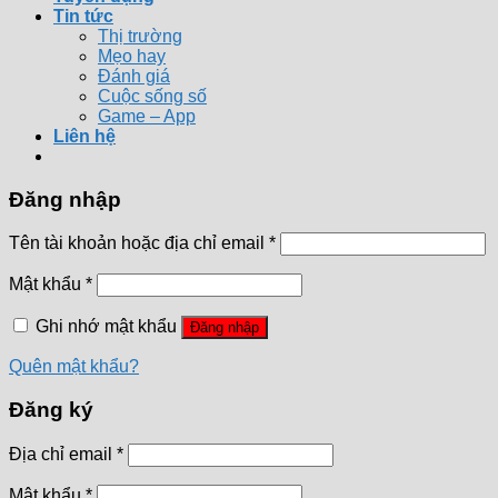
Tin tức
Thị trường
Mẹo hay
Đánh giá
Cuộc sống số
Game – App
Liên hệ
Đăng nhập
Tên tài khoản hoặc địa chỉ email
*
Mật khẩu
*
Ghi nhớ mật khẩu
Đăng nhập
Quên mật khẩu?
Đăng ký
Địa chỉ email
*
Mật khẩu
*