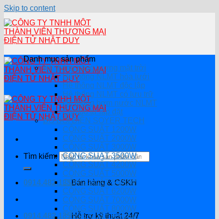
Skip to content
Danh mục sản phẩm
Hệ thống năng lượng mặt trời
Hệ thống NLMT hòa lưới
Hệ thông NLMT độc lập
Hệ thống NLMT có lưu trữ
Hệ thống bơm nước NLMT
Combo tự lắp đặt
BỘ ĐỔI ĐIỆN SOYER TECH
CÔNG SUẤT 1200W
CÔNG SUẤT 2000W
CÔNG SUẤT 3000W
CÔNG SUẤT 3500W
Tìm kiếm:
CÔNG SUẤT 4200W
CÔNG SUẤT 5000W
CÔNG SUẤT 5500W
0914.482.135
Bán hàng & CSKH
CÔNG SUẤT 6200W
CÔNG SUẤT 7000W
CÔNG SUẤT 8000W
0914.482.135
Hỗ trợ kỹ thuật 24/7
CÔNG SUẤT 8200W