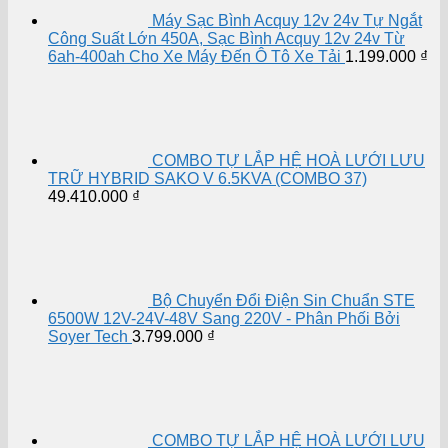
Máy Sạc Bình Acquy 12v 24v Tự Ngắt
Công Suất Lớn 450A, Sạc Bình Acquy 12v 24v Từ
6ah-400ah Cho Xe Máy Đến Ô Tô Xe Tải
1.199.000
₫
COMBO TỰ LẮP HỆ HOÀ LƯỚI LƯU
TRỮ HYBRID SAKO V 6.5KVA (COMBO 37)
49.410.000
₫
Bộ Chuyển Đổi Điện Sin Chuẩn STE
6500W 12V-24V-48V Sang 220V - Phân Phối Bởi
Soyer Tech
3.799.000
₫
COMBO TỰ LẮP HỆ HOÀ LƯỚI LƯU