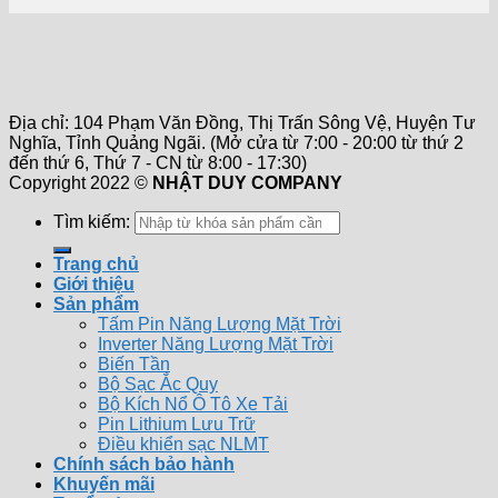
Địa chỉ: 104 Phạm Văn Đồng, Thị Trấn Sông Vệ, Huyện Tư
Nghĩa, Tỉnh Quảng Ngãi. (Mở cửa từ 7:00 - 20:00 từ thứ 2
đến thứ 6, Thứ 7 - CN từ 8:00 - 17:30)
Copyright 2022 ©
NHẬT DUY COMPANY
Tìm kiếm:
Trang chủ
Giới thiệu
Sản phẩm
Tấm Pin Năng Lượng Mặt Trời
Inverter Năng Lượng Mặt Trời
Biến Tần
Bộ Sạc Ắc Quy
Bộ Kích Nổ Ô Tô Xe Tải
Pin Lithium Lưu Trữ
Điều khiển sạc NLMT
Chính sách bảo hành
Khuyến mãi