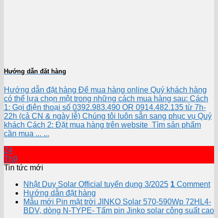
Hướng dẫn đặt hàng
Hướng dẫn đặt hàng Để mua hàng online Quý khách hàng
có thể lựa chọn một trong những cách mua hàng sau: Cách
1: Gọi điện thoại số 0392.983.490 OR 0914.482.135 từ 7h-
22h (cả CN & ngày lễ) Chúng tôi luôn sẵn sang phục vụ Quý
khách Cách 2: Đặt mua hàng trên website Tìm sản phẩm
cần mua ... ...
24
Th9
Tin tức mới
Nhật Duy Solar Official tuyển dụng 3/2025
1
Comment
Hướng dẫn đặt hàng
Mẫu mới Pin mặt trời JINKO Solar 570-590Wp 72HL4-
BDV, dòng N-TYPE- Tấm pin Jinko solar công suất cao