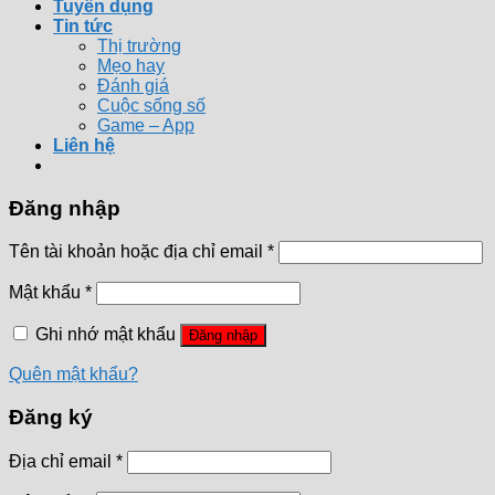
Tuyển dụng
Tin tức
Thị trường
Mẹo hay
Đánh giá
Cuộc sống số
Game – App
Liên hệ
Đăng nhập
Tên tài khoản hoặc địa chỉ email
*
Mật khẩu
*
Ghi nhớ mật khẩu
Đăng nhập
Quên mật khẩu?
Đăng ký
Địa chỉ email
*