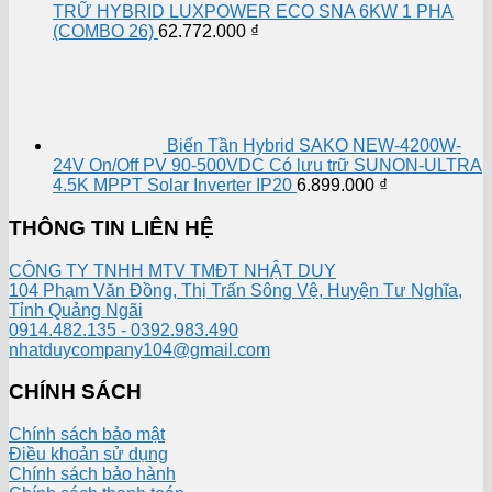
TRỮ HYBRID LUXPOWER ECO SNA 6KW 1 PHA
(COMBO 26)
62.772.000
₫
Biến Tần Hybrid SAKO NEW-4200W-
24V On/Off PV 90-500VDC Có lưu trữ SUNON-ULTRA
4.5K MPPT Solar Inverter IP20
6.899.000
₫
THÔNG TIN LIÊN HỆ
CÔNG TY TNHH MTV TMĐT NHẬT DUY
104 Phạm Văn Đồng, Thị Trấn Sông Vệ, Huyện Tư Nghĩa,
Tỉnh Quảng Ngãi
0914.482.135 - 0392.983.490
nhatduycompany104@gmail.com
CHÍNH SÁCH
Chính sách bảo mật
Điều khoản sử dụng
Chính sách bảo hành