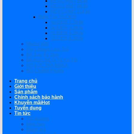
REVO HMT 6KW
REVO HMT 8KW
REVO HMT 11KW
Biến Tần SUOER
SUOER 2.2KW
SUOER 3.2KW
SUOER 4.2KW
SUOER 6.2KW
Modul Wifi
Pin Lithium Lưu Trữ
Bộ Sạc Ắc Quy
Bộ Kích Nổ Ô Tô Xe Tải
BỘ LỌC ĐĨA ARKA
BỘ CHÂM PHÂN
Trang chủ
Giới thiệu
Sản phẩm
Chính sách bảo hành
Khuyến mãi
Tuyển dụng
Tin tức
Thị trường
Mẹo hay
Đánh giá