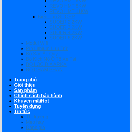
REVO HMT 6KW
REVO HMT 8KW
REVO HMT 11KW
Biến Tần SUOER
SUOER 2.2KW
SUOER 3.2KW
SUOER 4.2KW
SUOER 6.2KW
Modul Wifi
Pin Lithium Lưu Trữ
Bộ Sạc Ắc Quy
Bộ Kích Nổ Ô Tô Xe Tải
BỘ LỌC ĐĨA ARKA
BỘ CHÂM PHÂN
Trang chủ
Giới thiệu
Sản phẩm
Chính sách bảo hành
Khuyến mãi
Tuyển dụng
Tin tức
Thị trường
Mẹo hay
Đánh giá