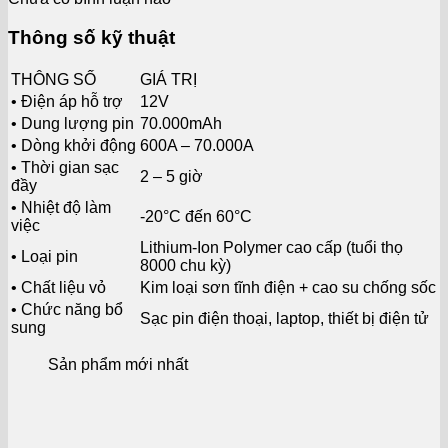
Thông số kỹ thuật
THÔNG SỐ
GIÁ TRỊ
• Điện áp hỗ trợ
12V
• Dung lượng pin
70.000mAh
• Dòng khởi động
600A – 70.000A
• Thời gian sạc
2 – 5 giờ
đầy
• Nhiệt độ làm
-20°C đến 60°C
việc
Lithium-Ion Polymer cao cấp (tuổi thọ
• Loại pin
8000 chu kỳ)
• Chất liệu vỏ
Kim loại sơn tĩnh điện + cao su chống sốc
• Chức năng bổ
Sạc pin điện thoại, laptop, thiết bị điện tử
sung
Sản phẩm mới nhất