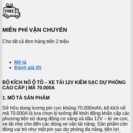
MIỄN PHÍ VẬN CHUYỂN
Cho tất cả đơn hàng trên 2 triệu
Mô tả
Đánh giá (0)
BỘ KÍCH NỔ Ô TÔ – XE TẢI 12V KIÊM SẠC DỰ PHÒNG
CAO CẤP | MÃ 70.000A
1. MÔ TẢ SẢN PHẨM
Sở hữu dung lượng pin cực khủng 70.000mAh, bộ kích nổ
mã 70.000A là lựa chọn lý tưởng để khởi động khẩn cấp các
phương tiện sử dụng động cơ xăng và dầu 12V – từ xe con,
xe tải nhẹ cho đến các dòng xe vận tải nặng. Sản phẩm còn
đóng vai trò như một pin sạc dự phòng đa năng, tiện lợi