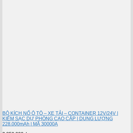
BỘ KÍCH NỔ Ô TÔ – XE TẢI – CONTAINER 12V/24V |
KIÊM SẠC DỰ PHÒNG CAO CẤP | DUNG LƯỢNG
228.000mAh | MÃ 30000A