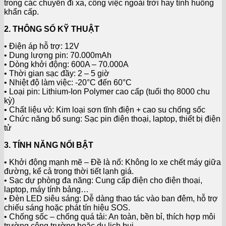
trong các chuyến đi xa, công việc ngoài trời hay tình huống
khẩn cấp.
2. THÔNG SỐ KỸ THUẬT
• Điện áp hỗ trợ: 12V
• Dung lượng pin: 70.000mAh
• Dòng khởi động: 600A – 70.000A
• Thời gian sạc đầy: 2 – 5 giờ
• Nhiệt độ làm việc: -20°C đến 60°C
• Loại pin: Lithium-Ion Polymer cao cấp (tuổi thọ 8000 chu
kỳ)
• Chất liệu vỏ: Kim loại sơn tĩnh điện + cao su chống sốc
• Chức năng bổ sung: Sạc pin điện thoại, laptop, thiết bị điện
tử
3. TÍNH NĂNG NỔI BẬT
• Khởi động mạnh mẽ – Đề là nổ: Không lo xe chết máy giữa
đường, kể cả trong thời tiết lạnh giá.
• Sạc dự phòng đa năng: Cung cấp điện cho điện thoại,
laptop, máy tính bảng…
• Đèn LED siêu sáng: Dễ dàng thao tác vào ban đêm, hỗ trợ
chiếu sáng hoặc phát tín hiệu SOS.
• Chống sốc – chống quá tải: An toàn, bền bỉ, thích hợp môi
trường công trường hoặc du lịch bụi.