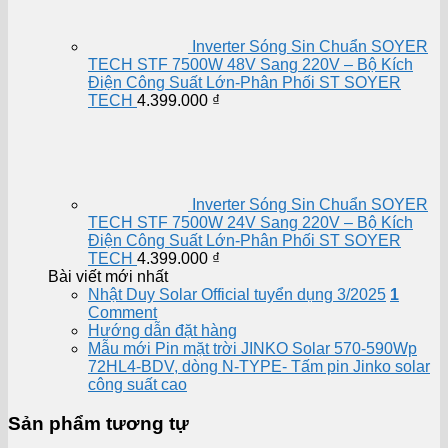
Inverter Sóng Sin Chuẩn SOYER
TECH STF 7500W 48V Sang 220V – Bộ Kích
Điện Công Suất Lớn-Phân Phối ST SOYER
TECH
4.399.000
₫
Inverter Sóng Sin Chuẩn SOYER
TECH STF 7500W 24V Sang 220V – Bộ Kích
Điện Công Suất Lớn-Phân Phối ST SOYER
TECH
4.399.000
₫
Bài viết mới nhất
Nhật Duy Solar Official tuyển dụng 3/2025
1
Comment
Hướng dẫn đặt hàng
Mẫu mới Pin mặt trời JINKO Solar 570-590Wp
72HL4-BDV, dòng N-TYPE- Tấm pin Jinko solar
công suất cao
Sản phẩm tương tự