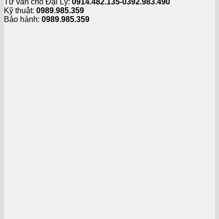
Tư vấn cho Đại Lý:
0914.482.135-0392.983.490
Kỹ thuật:
0989.985.359
Bảo hành:
0989.985.359