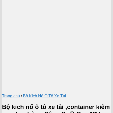
Trang chủ
/
Bộ Kích Nổ Ô Tô Xe Tải
Bộ kich nổ ô tô xe tải ,container kiêm