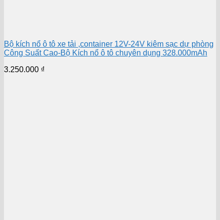
Bộ kích nổ ô tô xe tải ,container 12V-24V kiêm sạc dự phòng
Công Suất Cao-Bộ Kích nổ ô tô chuyên dụng 328.000mAh
3.250.000
₫