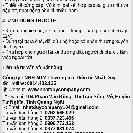
• Thiết kế cứng cáp: Vỏ kim loại kết hợp cao su giúp chịu va
đập tốt, hoạt động bền bỉ nhiều năm.
4. ỨNG DỤNG THỰC TẾ
• Khởi động xe con, xe tải nhẹ – trung – nặng (dùng điện áp
12V).
• Dùng tại gara ô tô, đội cứu hộ hoặc cá nhân thường xuyên
di chuyển.
• Phù hợp cho người lái xe đường dài, người đi phượt, làm
việc ngoài trời.
Liên hệ tư vấn và đặt hàng
Công ty TNHH MTV Thương mại Điện tử Nhật Duy
☎ Hotline:
0914.482.135
🌍 Website:
www.nhatduycompany.com
📍 Địa chỉ:
104 Phạm Văn Đồng, Thị Trấn Sông Vệ, Huyện
Tư Nghĩa, Tỉnh Quảng Ngãi
📧 Email:
nhatduycompany104@gmail.com
Tư vấn bán hàng 1:
0762.565.029
Tư vấn bán hàng 2:
0337.723.466
Tư vấn bán hàng 3:
0396.773.163
Tư vấn bán hàng 4:
0377.681.074