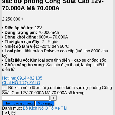
sạc dự phòng Công Suất Cao 12V-
70.000A Mã 70.000A
2.250.000
₫
• Điện áp hỗ trợ:
12V
• Dung lượng pin:
70.000mAh
• Dòng khởi động:
600A – 70.000A
• Thời gian sạc đầy:
2 – 5 giờ
• Nhiệt độ làm việc:
-20°C đến 60°C
• Loại pin:
Lithium-Ion Polymer cao cấp (tuổi thọ 8000 chu
kỳ)
• Chất liệu vỏ:
Kim loại sơn tĩnh điện + cao su chống sốc
• Chức năng bổ sung:
Sạc pin điện thoại, laptop, thiết bị
điện tử
Hotline: 0914.482.135
Chat HỔ TRỢ ZALO
Bộ kich nổ ô tô xe tải ,container kiêm sạc dự phòng Công
Suất Cao 12V-70.000A Mã 70.000A số lượng
Thêm vào giỏ hàng
Mua ngay
Danh mục:
Bộ Kích Nổ Ô Tô Xe Tải